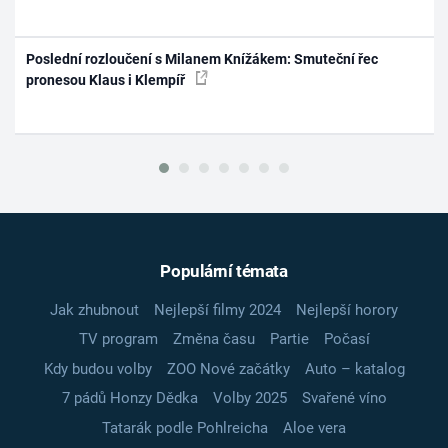
Poslední rozloučení s Milanem Knížákem: Smuteční řec
pronesou Klaus i Klempíř
Populární témata
Jak zhubnout
Nejlepší filmy 2024
Nejlepší horory
TV program
Změna času
Partie
Počasí
Kdy budou volby
ZOO Nové začátky
Auto – katalog
7 pádů Honzy Dědka
Volby 2025
Svařené víno
Tatarák podle Pohlreicha
Aloe vera