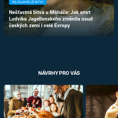
NEJSLAVNĚJŠÍ BITVY
Časopis
Nešťastná bitva u Moháče: Jak smrt
Sledujte prima+
Ludvíka Jagellonského změnila osud
českých zemí i celé Evropy
Přihlášení
Sledujte nás
NÁVRHY PRO VÁS