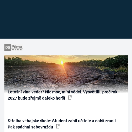
Letošní vlna veder? Nic moc, míní vědci. Vysvětlili, proč rok
2027 bude zřejmě daleko horší
Střelba v thajské škole: Student zabil učitele a další zranil.
Pak spáchal sebevraždu