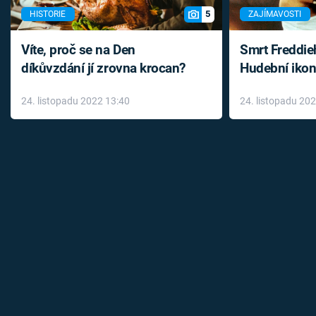
5
HISTORIE
ZAJÍMAVOSTI
Víte, proč se na Den
Smrt Freddie
díkůvzdání jí zrovna krocan?
Hudební ikon
až do konce 
24. listopadu 2022 13:40
24. listopadu 20
léky