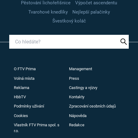
Pěstování lichořeřišnice
Výpočet ascendentu
Tvarohové knedlíky
Nejlepší palačinky
Švestkový koláč
O FTV Prima
Management
Volná místa
Press
Reklama
Castingy a výzvy
HbbTV
Kontakty
Podmínky užívání
Zpracování osobních údajů
Cookies
Nápověda
Vlastník FTV Prima spol. s
Redakce
r.o.