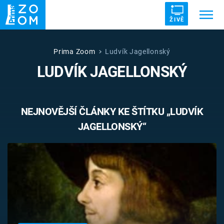
ŽIVĚ
Trendy:
ZRÁDCI
UFO
DRUHÁ SVĚTOVÁ VÁLKA
Prima Zoom
Ludvík Jagellonský
LUDVÍK JAGELLONSKÝ
ZÁHADY
VETŘELCI DÁVNOVĚKU
NEJNOVĚJŠÍ ČLÁNKY KE ŠTÍTKU „LUDVÍK
JAGELLONSKÝ“
Témata
Témata
Pořady
TV Program