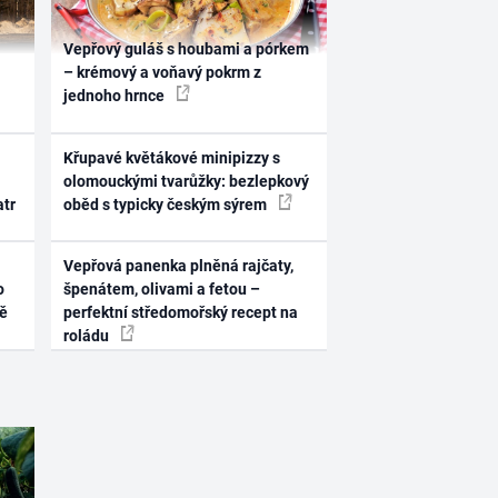
Vepřový guláš s houbami a pórkem
– krémový a voňavý pokrm z
jednoho hrnce
Křupavé květákové minipizzy s
olomouckými tvarůžky: bezlepkový
atr
oběd s typicky českým sýrem
Vepřová panenka plněná rajčaty,
o
špenátem, olivami a fetou –
ně
perfektní středomořský recept na
roládu