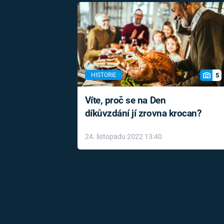
5
HISTORIE
Víte, proč se na Den
díkůvzdání jí zrovna krocan?
24. listopadu 2022 13:40