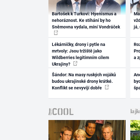
Bartošek k Turkovi: Hyenismus a
Ma
nehoráznost. Ke stíhání by ho
vž
Sněmovna vydala, míní Vondráček
já,
Lékárničky, drony i pytle na
Ro
mrtvoly: Jsou tržiště jako
Pr
Wildberries legitimním cílem
a 
Ukrajiny?
Šándor: Na masy ruských vojáků
Ane
budou ukrajinské drony krátké.
byd
Konflikt se nevyvíjí dobře
šp