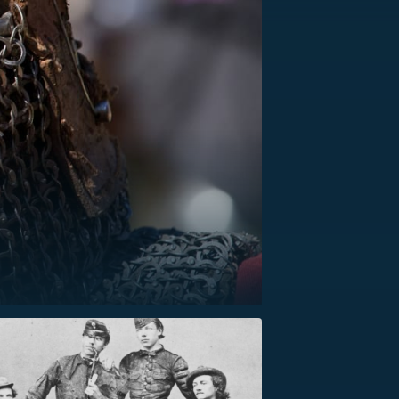
US
RSUS
ZE A