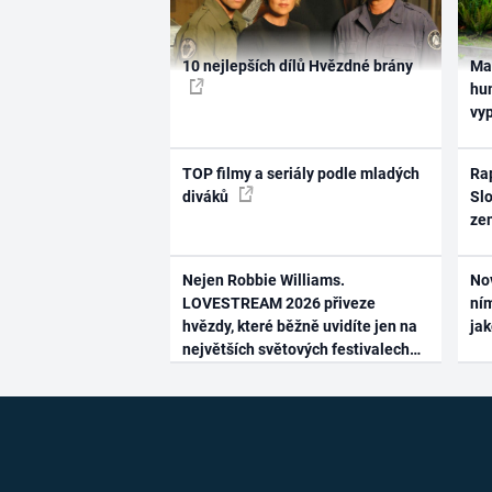
10 nejlepších dílů Hvězdné brány
Ma
hum
vy
TOP filmy a seriály podle mladých
Rap
diváků
Slo
ze
Nejen Robbie Williams.
No
LOVESTREAM 2026 přiveze
ním
hvězdy, které běžně uvidíte jen na
ja
největších světových festivalech