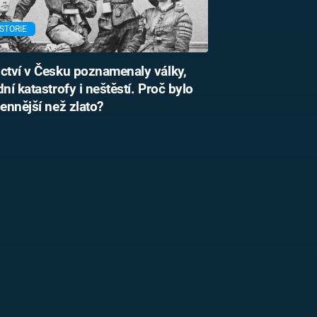
STORIE
ctví v Česku poznamenaly války,
dní katastrofy i neštěstí. Proč bylo
cennější než zlato?