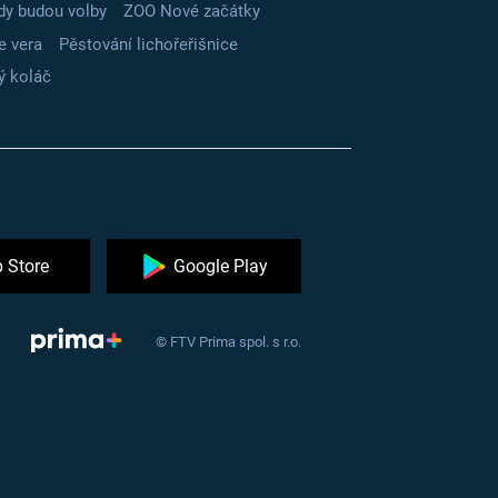
dy budou volby
ZOO Nové začátky
e vera
Pěstování lichořeřišnice
ý koláč
 Store
Google Play
© FTV Prima spol. s r.o.