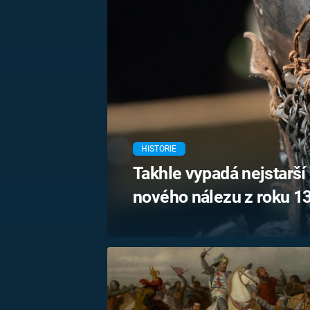
MARIE TEREZIE
ADOLF HITLER
NAPOLEON
BONAPARTE
ATENTÁT NA
REINHARDA
BRITSKÁ
HEYDRICHA
KRÁLOVSKÁ
RODINA
PRVNÍ SVĚTOVÁ
VÁLKA
HISTORIE
Takhle vypadá nejstarší
nového nálezu z roku 13