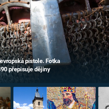
FILMY VERS
REALITA
UFO A
MIMOZEMŠŤANÉ
HORORY VE
REALITA
UTAJENÉ PŘÍBĚHY
ČESKÝCH DĚJIN
OPTICKÉ ILU
KLAMY
ALTERNATIVNÍ
HISTORIE
 evropská pistole. Fotka
90 přepisuje dějiny