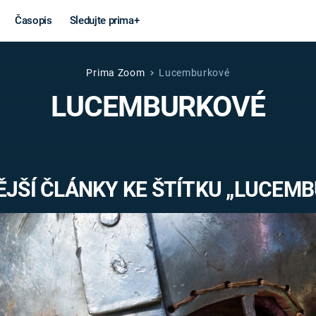
Časopis
Sledujte prima+
Prima Zoom
Lucemburkové
Věda a
Války
LUCEMBURKOVÉ
technika
STUDENÁ V
KORONAVIRUS
VÁLKA VE
VIETNAMU
VESMÍR
JŠÍ ČLÁNKY KE ŠTÍTKU „LUCEM
VÁLEČNÉ FI
MARS
SERIÁLY
Záhady a
Zajímav
konspirace