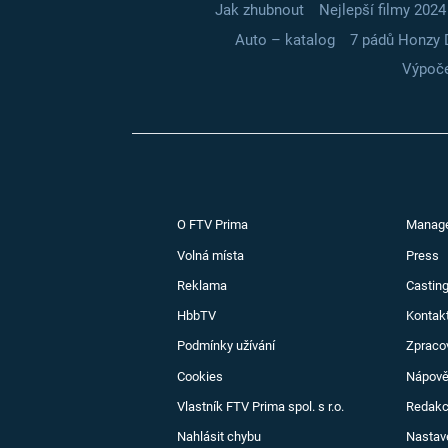
Jak zhubnout
Nejlepší filmy 2024
Auto – katalog
7 pádů Honzy 
Výpoče
O FTV Prima
Manag
Volná místa
Press
Reklama
Casting
HbbTV
Kontak
Podmínky užívání
Zpraco
Cookies
Nápov
Vlastník FTV Prima spol. s r.o.
Redak
Nahlásit chybu
Nastav