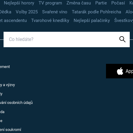
Nejlepší horory
TV program
Změna času
Partie
Počasí
K
Dědka
Volby 2025
Svařené víno
Tatarák podle Pohlreicha
Alo
t ascendentu
Tvarohové knedlíky
Nejlepší palačinky
Švestkov
ement
App
y a výzvy
ty
vání osobních údajů
ěda
ce
ení soukromí