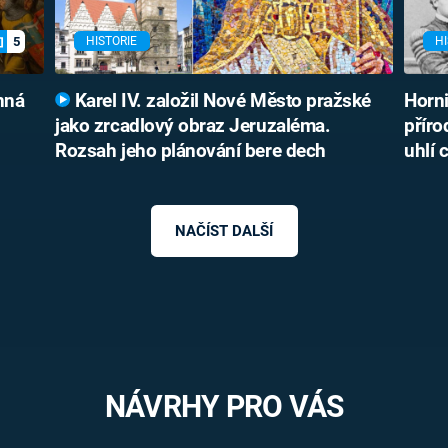
5
HISTORIE
HI
nná
Karel IV. založil Nové Město pražské
Horni
jako zrcadlový obraz Jeruzaléma.
příro
Rozsah jeho plánování bere dech
uhlí 
NAČÍST DALŠÍ
NÁVRHY PRO VÁS