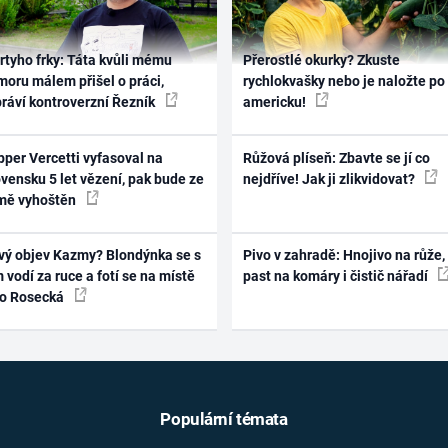
rtyho frky: Táta kvůli mému
Přerostlé okurky? Zkuste
oru málem přišel o práci,
rychlokvašky nebo je naložte po
práví kontroverzní Řezník
americku!
per Vercetti vyfasoval na
Růžová plíseň: Zbavte se jí co
vensku 5 let vězení, pak bude ze
nejdříve! Jak ji zlikvidovat?
mě vyhoštěn
vý objev Kazmy? Blondýnka se s
Pivo v zahradě: Hnojivo na růže,
 vodí za ruce a fotí se na místě
past na komáry i čistič nářadí
ko Rosecká
Populární témata