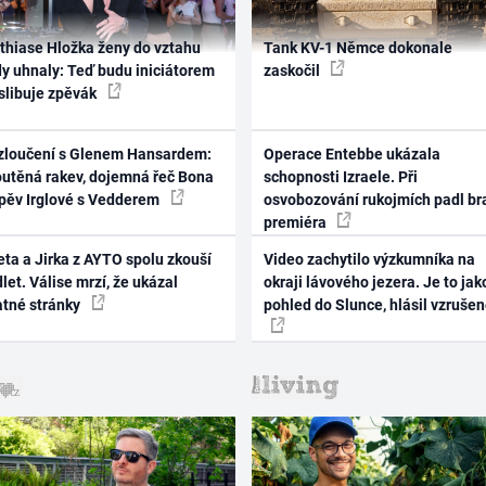
thiase Hložka ženy do vztahu
Tank KV-1 Němce dokonale
dy uhnaly: Teď budu iniciátorem
zaskočil
 slibuje zpěvák
zloučení s Glenem Hansardem:
Operace Entebbe ukázala
outěná rakev, dojemná řeč Bona
schopnosti Izraele. Při
zpěv Irglové s Vedderem
osvobozování rukojmích padl br
premiéra
ta a Jirka z AYTO spolu zkouší
Video zachytilo výzkumníka na
let. Válise mrzí, že ukázal
okraji lávového jezera. Je to jak
atné stránky
pohled do Slunce, hlásil vzruše