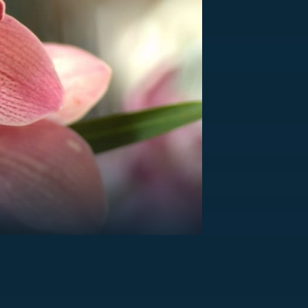
US
RSUS
ZE A