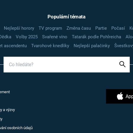
Populární témata
Nejlepší horory
TV program
Změna času
Partie
Počasí
K
Dědka
Volby 2025
Svařené víno
Tatarák podle Pohlreicha
Alo
t ascendentu
Tvarohové knedlíky
Nejlepší palačinky
Švestkov
ement
App
y a výzvy
ty
vání osobních údajů