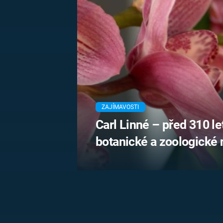
MARIE TEREZIE
ADOLF HITLER
NAPOLEON
BONAPARTE
ATENTÁT NA
REINHARDA
BRITSKÁ
HEYDRICHA
KRÁLOVSKÁ
RODINA
PRVNÍ SVĚTOVÁ
VÁLKA
ZAJÍMAVOSTI
Carl Linné – před 310 le
botanické a zoologické