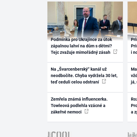
Podmínka pro Ukrajince za útok
Pri
zápalnou lahví na dům s dětmi?
Pri
Tejc zvažuje mimořádný zásah
i n
Na „Švarcenberský“ kanál už
Ma
neodbočíte. Chyba vydržela 30 let,
vž
teď ceduli celou odstraní
já,
Zemřela známá influencerka.
Ro
Towleová podlehla vzácné a
Pr
zákeřné nemoci
a 