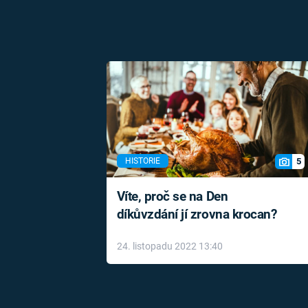
5
HISTORIE
Víte, proč se na Den
díkůvzdání jí zrovna krocan?
24. listopadu 2022 13:40