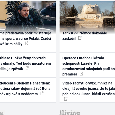
ma představila podzim: startuje
Tank KV-1 Němce dokonale
ma sport, vrací se Polabí, Zrádci
zaskočil
ové kriminálky
thiase Hložka ženy do vztahu
Operace Entebbe ukázala
dy uhnaly: Teď budu iniciátorem
schopnosti Izraele. Při
 slibuje zpěvák
osvobozování rukojmích padl br
premiéra
zloučení s Glenem Hansardem:
Video zachytilo výzkumníka na
outěná rakev, dojemná řeč Bona
okraji lávového jezera. Je to jak
zpěv Irglové s Vedderem
pohled do Slunce, hlásil vzruše