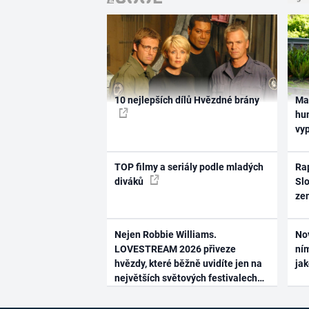
10 nejlepších dílů Hvězdné brány
Ma
hum
vy
TOP filmy a seriály podle mladých
Rap
diváků
Slo
ze
Nejen Robbie Williams.
No
LOVESTREAM 2026 přiveze
ním
hvězdy, které běžně uvidíte jen na
ja
největších světových festivalech