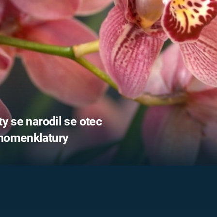
FILMY VERS
REALITA
UFO A
MIMOZEMŠŤANÉ
HORORY VE
REALITA
UTAJENÉ PŘÍBĚHY
ČESKÝCH DĚJIN
OPTICKÉ ILU
KLAMY
ALTERNATIVNÍ
HISTORIE
ty se narodil se otec
 nomenklatury