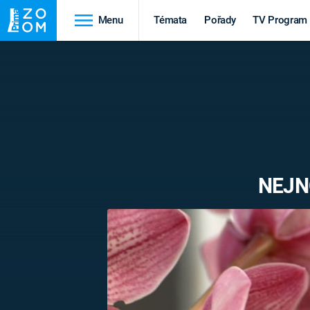
Menu
Témata
Pořady
TV Program
Cestování
Historie
HRADY A ZÁMKY
VIKINGOVÉ
HEDVÁBNÁ STEZKA
EPIDEMIE A
PANDEMIE
PŘÍRODA
NEJN
STAROVĚKÝ EGYPT
Druhá
Výročí
světová válka