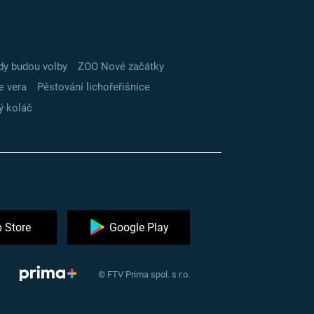
dy budou volby
ZOO Nové začátky
e vera
Pěstování lichořeřišnice
ý koláč
 Store
Google Play
© FTV Prima spol. s r.o.