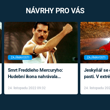
NÁVRHY PRO VÁS
ZAJÍMAVOSTI
ZAJÍMAVOSTI
Smrt Freddieho Mercuryho:
Jeskyňář se c
Hudební ikona nahrávala
pasti. V ext
až do konce života a odmítala
prožil noční
24. listopadu 2022 09:32
24. listopadu 20
léky
klaustrofobi