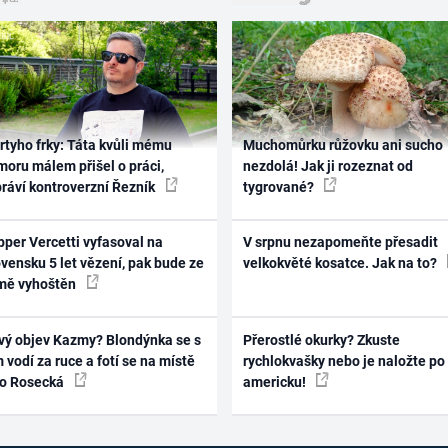
rtyho frky: Táta kvůli mému
Muchomůrku růžovku ani sucho
oru málem přišel o práci,
nezdolá! Jak ji rozeznat od
práví kontroverzní Řezník
tygrované?
per Vercetti vyfasoval na
V srpnu nezapomeňte přesadit
vensku 5 let vězení, pak bude ze
velkokvěté kosatce. Jak na to?
mě vyhoštěn
vý objev Kazmy? Blondýnka se s
Přerostlé okurky? Zkuste
 vodí za ruce a fotí se na místě
rychlokvašky nebo je naložte po
ko Rosecká
americku!