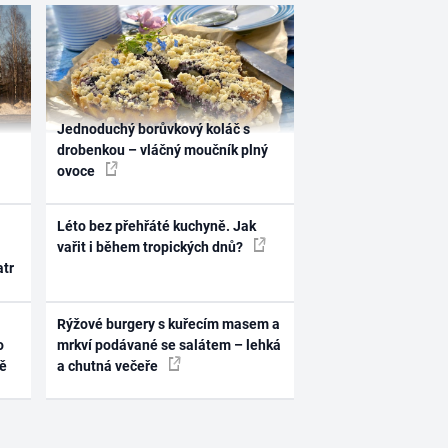
Jednoduchý borůvkový koláč s
drobenkou – vláčný moučník plný
ovoce
Léto bez přehřáté kuchyně. Jak
vařit i během tropických dnů?
atr
Rýžové burgery s kuřecím masem a
o
mrkví podávané se salátem – lehká
ně
a chutná večeře