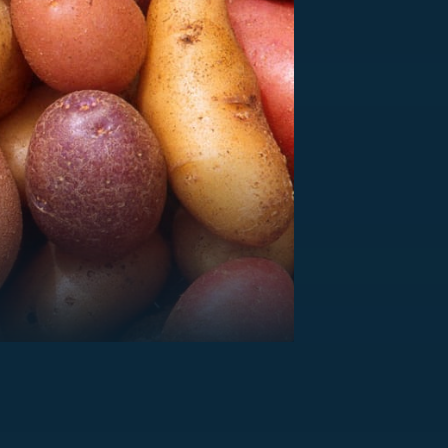
US
RSUS
ZE A