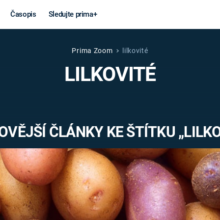
Časopis
Sledujte prima+
Prima Zoom
lilkovité
Věda a
Války
LILKOVITÉ
technika
STUDENÁ V
KORONAVIRUS
VÁLKA VE
VIETNAMU
VESMÍR
OVĚJŠÍ ČLÁNKY KE ŠTÍTKU „LILKO
VÁLEČNÉ FI
MARS
SERIÁLY
Záhady a
Zajímav
konspirace