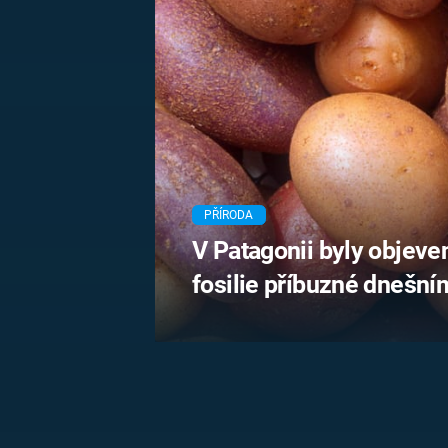
MARIE TEREZIE
ADOLF HITLER
NAPOLEON
BONAPARTE
ATENTÁT NA
REINHARDA
BRITSKÁ
HEYDRICHA
KRÁLOVSKÁ
RODINA
PRVNÍ SVĚTOVÁ
VÁLKA
PŘÍRODA
V Patagonii byly objeven
fosilie příbuzné dnešn