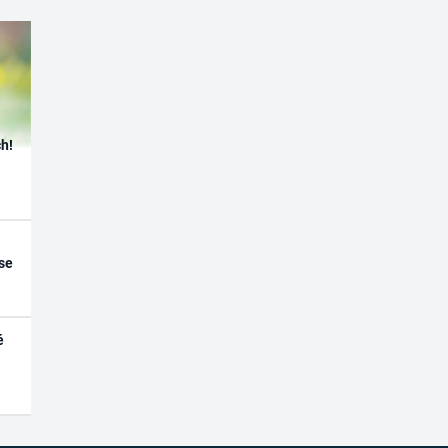
h!
se
é