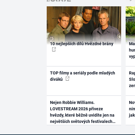
10 nejlepších dílů Hvězdné brány
Ma
hum
vy
TOP filmy a seriály podle mladých
Rap
diváků
Slo
ze
Nejen Robbie Williams.
No
LOVESTREAM 2026 přiveze
ním
hvězdy, které běžně uvidíte jen na
ja
největších světových festivalech