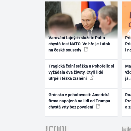
Varování tajných služeb: Putin
Pri
chystá test NATO. Ve hře je i útok
Pri
na české sousedy
i n
Tragická čelní srážka u Pohořelic si
Ma
vyžádala dva životy. Čtyři lidé
vž
utrpěli těžká zranění
já,
Grónsko v pohotovosti: Americká
Ro
firma napojená na lidi od Trumpa
Pr
chystá vrty bez povolení
a 