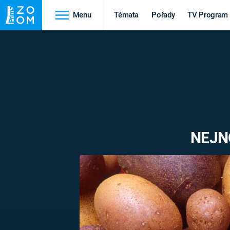
Menu
Témata
Pořady
TV Program
Cestování
Historie
HRADY A ZÁMKY
VIKINGOVÉ
HEDVÁBNÁ STEZKA
EPIDEMIE A
PANDEMIE
PŘÍRODA
NEJN
STAROVĚKÝ EGYPT
Druhá
Výročí
světová válka