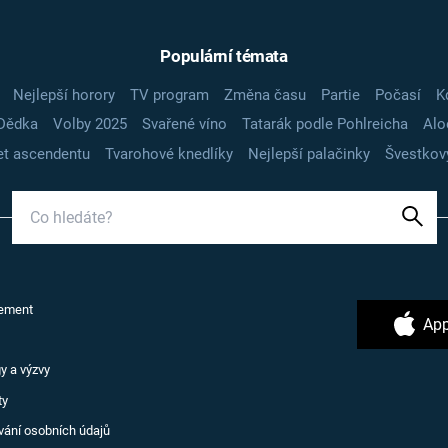
Populární témata
Nejlepší horory
TV program
Změna času
Partie
Počasí
K
Dědka
Volby 2025
Svařené víno
Tatarák podle Pohlreicha
Alo
t ascendentu
Tvarohové knedlíky
Nejlepší palačinky
Švestkov
ement
App
y a výzvy
ty
vání osobních údajů