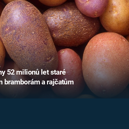
FILMY VERS
REALITA
UFO A
MIMOZEMŠŤANÉ
HORORY VE
REALITA
UTAJENÉ PŘÍBĚHY
ČESKÝCH DĚJIN
OPTICKÉ ILU
KLAMY
ALTERNATIVNÍ
HISTORIE
y 52 milionů let staré
ím bramborám a rajčatům