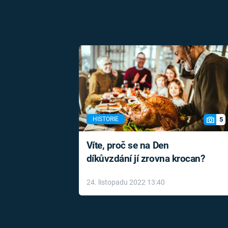
5
HISTORIE
Víte, proč se na Den
díkůvzdání jí zrovna krocan?
24. listopadu 2022 13:40