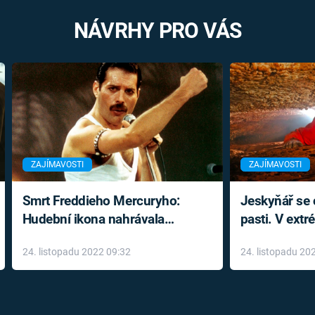
NÁVRHY PRO VÁS
ZAJÍMAVOSTI
ZAJÍMAVOSTI
Smrt Freddieho Mercuryho:
Jeskyňář se c
Hudební ikona nahrávala
pasti. V ext
až do konce života a odmítala
prožil noční
24. listopadu 2022 09:32
24. listopadu 20
léky
klaustrofobi