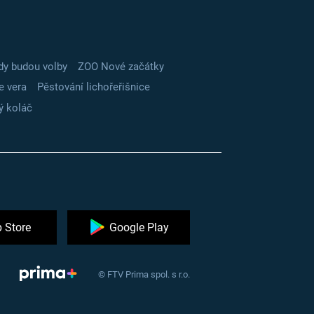
dy budou volby
ZOO Nové začátky
e vera
Pěstování lichořeřišnice
ý koláč
 Store
Google Play
© FTV Prima spol. s r.o.