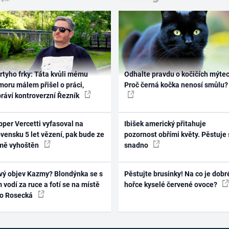
rtyho frky: Táta kvůli mému
Odhalte pravdu o kočičích mýtec
oru málem přišel o práci,
Proč černá kočka nenosí smůlu?
práví kontroverzní Řezník
per Vercetti vyfasoval na
Ibišek americký přitahuje
vensku 5 let vězení, pak bude ze
pozornost obřími květy. Pěstuje 
mě vyhoštěn
snadno
vý objev Kazmy? Blondýnka se s
Pěstujte brusinky! Na co je dobr
 vodí za ruce a fotí se na místě
hořce kyselé červené ovoce?
ko Rosecká