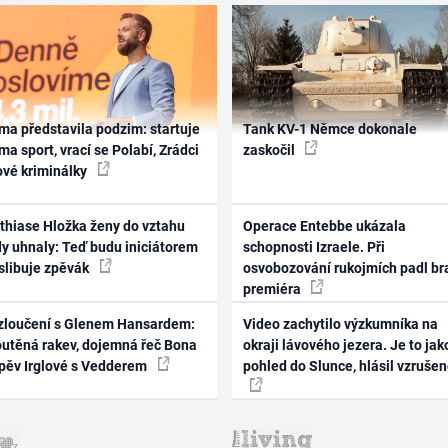
ma představila podzim: startuje
Tank KV-1 Němce dokonale
ma sport, vrací se Polabí, Zrádci
zaskočil
ové kriminálky
thiase Hložka ženy do vztahu
Operace Entebbe ukázala
dy uhnaly: Teď budu iniciátorem
schopnosti Izraele. Při
 slibuje zpěvák
osvobozování rukojmích padl br
premiéra
zloučení s Glenem Hansardem:
Video zachytilo výzkumníka na
outěná rakev, dojemná řeč Bona
okraji lávového jezera. Je to jak
zpěv Irglové s Vedderem
pohled do Slunce, hlásil vzruše