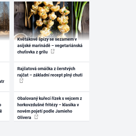
Květákové špízy se sezamem v
asijské marinádě – vegetariánská
chuťovka z grilu
Rajčatová omáčka z čerstvých
rajčat – základní recept plný chuti
atr
Obalovaný kuřecí řízek s vejcem z
o
horkovzdušné fritézy – klasika v
ně
novém pojetí podle Jamieho
Olivera