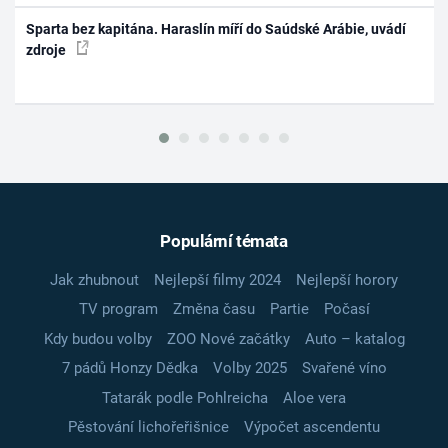
Sparta bez kapitána. Haraslín míří do Saúdské Arábie, uvádí
zdroje
Populární témata
Jak zhubnout
Nejlepší filmy 2024
Nejlepší horory
TV program
Změna času
Partie
Počasí
Kdy budou volby
ZOO Nové začátky
Auto – katalog
7 pádů Honzy Dědka
Volby 2025
Svařené víno
Tatarák podle Pohlreicha
Aloe vera
Pěstování lichořeřišnice
Výpočet ascendentu