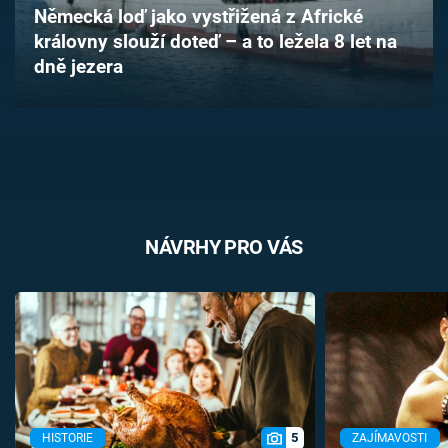
Německá loď jako vystřižená z Africké
Časopis
královny slouží doteď – a to ležela 8 let na
dně jezera
Sledujte prima+
Přihlášení
Sledujte nás
NÁVRHY PRO VÁS
5
HISTORIE
ZAJÍMAVOSTI