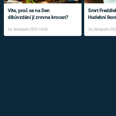
Víte, proč se na Den
Smrt Freddie
díkůvzdání jí zrovna krocan?
Hudební ikon
až do konce 
24. listopadu 2022 13:40
24. listopadu 20
léky