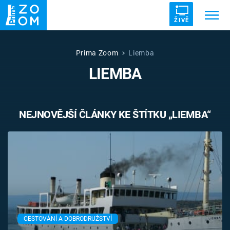
ŽIVĚ
Trendy:
ZRÁDCI
UFO
DRUHÁ SVĚTOVÁ VÁLKA
Prima Zoom
Liemba
LIEMBA
ZÁHADY
VETŘELCI DÁVNOVĚKU
NEJNOVĚJŠÍ ČLÁNKY KE ŠTÍTKU „LIEMBA“
Témata
Témata
Pořady
TV Program
CESTOVÁNÍ A DOBRODRUŽSTVÍ