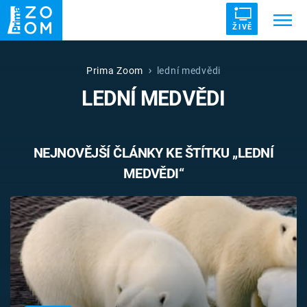
ŽIVĚ
Trendy:
ZRÁDCI
UFO
DRUHÁ SVĚTOVÁ VÁLKA
Prima Zoom
lední medvědi
LEDNÍ MEDVĚDI
ZÁHADY
VETŘELCI DÁVNOVĚKU
NEJNOVĚJŠÍ ČLÁNKY KE ŠTÍTKU „LEDNÍ
MEDVĚDI“
Témata
Témata
Pořady
TV Program