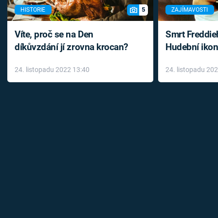
5
HISTORIE
ZAJÍMAVOSTI
Víte, proč se na Den
Smrt Freddie
díkůvzdání jí zrovna krocan?
Hudební ikon
až do konce 
24. listopadu 2022 13:40
24. listopadu 20
léky