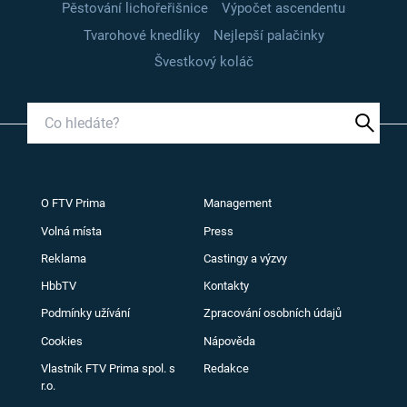
Pěstování lichořeřišnice
Výpočet ascendentu
Tvarohové knedlíky
Nejlepší palačinky
Švestkový koláč
O FTV Prima
Management
Volná místa
Press
Reklama
Castingy a výzvy
HbbTV
Kontakty
Podmínky užívání
Zpracování osobních údajů
Cookies
Nápověda
Vlastník FTV Prima spol. s
Redakce
r.o.