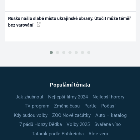
Rusko našlo slabé místo ukrajinské obrany. Útočit může téměř
bez varování
Populární témata
Jak zhubnout
Nejlepší filmy 2024
Nejlepší horory
TV program
Změna času
Partie
Počasí
Kdy budou volby
ZOO Nové začátky
Auto – katalog
7 pádů Honzy Dědka
Volby 2025
Svařené víno
Tatarák podle Pohlreicha
Aloe vera