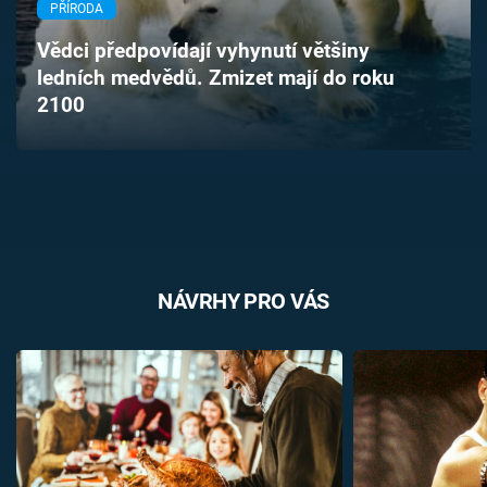
PŘÍRODA
Časopis
Vědci předpovídají vyhynutí většiny
Sledujte prima+
ledních medvědů. Zmizet mají do roku
2100
Přihlášení
Sledujte nás
NÁVRHY PRO VÁS