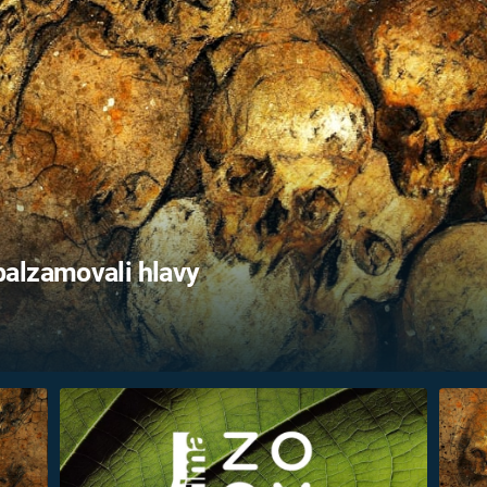
FILMY VERS
REALITA
UFO A
MIMOZEMŠŤANÉ
HORORY VE
REALITA
UTAJENÉ PŘÍBĚHY
ČESKÝCH DĚJIN
OPTICKÉ ILU
KLAMY
ALTERNATIVNÍ
HISTORIE
alzamovali hlavy