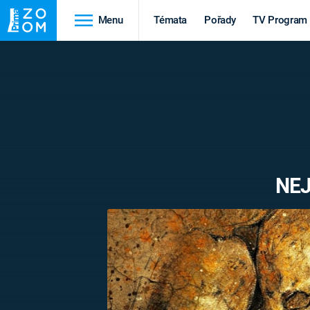
Menu
Témata
Pořady
TV Program
Cestování
Historie
HRADY A ZÁMKY
VIKINGOVÉ
HEDVÁBNÁ STEZKA
EPIDEMIE A
PANDEMIE
PŘÍRODA
NEJ
STAROVĚKÝ EGYPT
Druhá
Výročí
světová válka