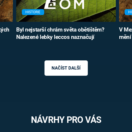
HISTORIE
HI
kých
Byl nejstarší chrám světa obětištěm?
V Mex
Nalezené lebky leccos naznačují
mění 
NAČÍST DALŠÍ
NÁVRHY PRO VÁS