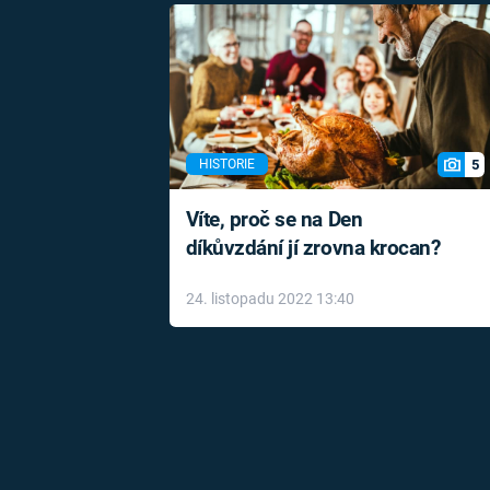
5
HISTORIE
Víte, proč se na Den
díkůvzdání jí zrovna krocan?
24. listopadu 2022 13:40