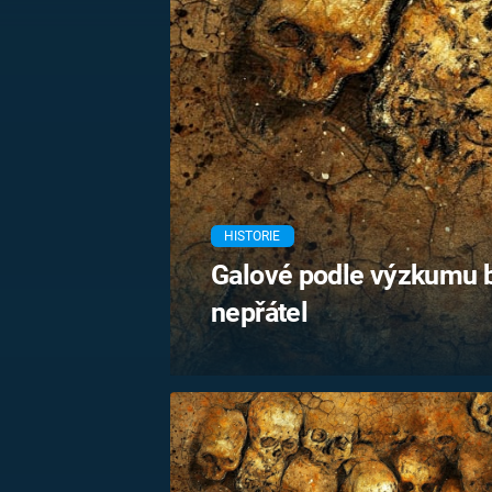
MARIE TEREZIE
ADOLF HITLER
NAPOLEON
BONAPARTE
ATENTÁT NA
REINHARDA
BRITSKÁ
HEYDRICHA
KRÁLOVSKÁ
RODINA
PRVNÍ SVĚTOVÁ
VÁLKA
HISTORIE
Galové podle výzkumu b
nepřátel