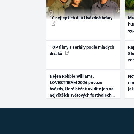
10 nejlepších dílů Hvězdné brány
Ma
hum
vy
TOP filmy a seriály podle mladých
Rap
diváků
Slo
ze
Nejen Robbie Williams.
No
LOVESTREAM 2026 přiveze
ním
hvězdy, které běžně uvidíte jen na
ja
největších světových festivalech