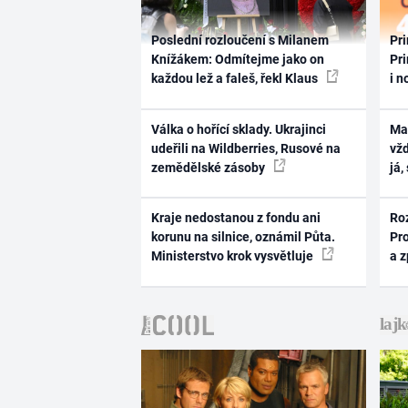
Poslední rozloučení s Milanem
Pri
Knížákem: Odmítejme jako on
Pri
každou lež a faleš, řekl Klaus
i n
Válka o hořící sklady. Ukrajinci
Ma
udeřili na Wildberries, Rusové na
vž
zemědělské zásoby
já,
Kraje nedostanou z fondu ani
Ro
korunu na silnice, oznámil Půta.
Pr
Ministerstvo krok vysvětluje
a 