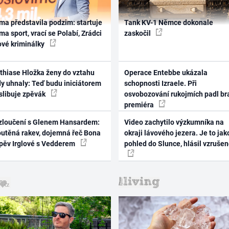
ma představila podzim: startuje
Tank KV-1 Němce dokonale
ma sport, vrací se Polabí, Zrádci
zaskočil
ové kriminálky
thiase Hložka ženy do vztahu
Operace Entebbe ukázala
dy uhnaly: Teď budu iniciátorem
schopnosti Izraele. Při
 slibuje zpěvák
osvobozování rukojmích padl br
premiéra
zloučení s Glenem Hansardem:
Video zachytilo výzkumníka na
outěná rakev, dojemná řeč Bona
okraji lávového jezera. Je to jak
zpěv Irglové s Vedderem
pohled do Slunce, hlásil vzruše