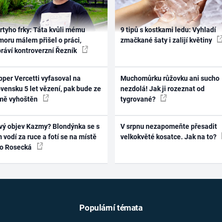
rtyho frky: Táta kvůli mému
9 tipů s kostkami ledu: Vyhladí
oru málem přišel o práci,
zmačkané šaty i zalijí květiny
práví kontroverzní Řezník
per Vercetti vyfasoval na
Muchomůrku růžovku ani sucho
vensku 5 let vězení, pak bude ze
nezdolá! Jak ji rozeznat od
mě vyhoštěn
tygrované?
vý objev Kazmy? Blondýnka se s
V srpnu nezapomeňte přesadit
 vodí za ruce a fotí se na místě
velkokvěté kosatce. Jak na to?
ko Rosecká
Populární témata