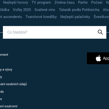
Nejlepší horory
TV program
Změna času
Partie
Počasí
K
Dědka
Volby 2025
Svařené víno
Tatarák podle Pohlreicha
Alo
t ascendentu
Tvarohové knedlíky
Nejlepší palačinky
Švestkov
ement
App
y a výzvy
ty
vání osobních údajů
ěda
ce
ení soukromí