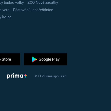
dy budou volby
ZOO Nové začátky
e vera
Pěstování lichořeřišnice
ý koláč
 Store
Google Play
© FTV Prima spol. s r.o.