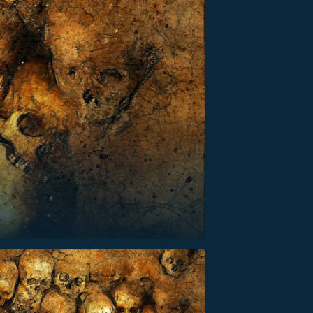
US
RSUS
ZE A