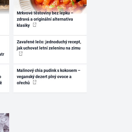
Mrkvové těstoviny bez lepku –
zdravá a originální alternativa
klasiky
Zavařené lečo: jednoduchý recept,
jak uchovat letní zeleninu na zimu
atr
Malinový chia pudink s kokosem –
o
veganský dezert plný ovoce a
ně
ořechů