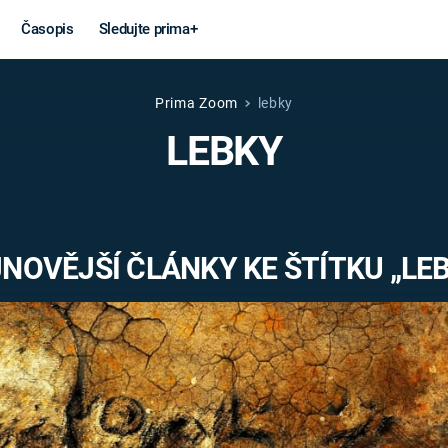
Časopis
Sledujte prima+
Prima Zoom
lebky
Věda a
Války
LEBKY
technika
STUDENÁ V
KORONAVIRUS
VÁLKA VE
VIETNAMU
VESMÍR
NOVĚJŠÍ ČLÁNKY KE ŠTÍTKU „LE
VÁLEČNÉ FI
MARS
SERIÁLY
Záhady a
Zajímav
konspirace