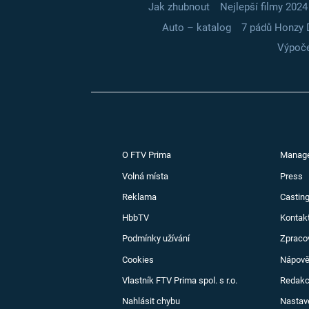
Jak zhubnout
Nejlepší filmy 2024
Auto – katalog
7 pádů Honzy 
Výpoče
O FTV Prima
Manag
Volná místa
Press
Reklama
Casting
HbbTV
Kontak
Podmínky užívání
Zpraco
Cookies
Nápov
Vlastník FTV Prima spol. s r.o.
Redak
Nahlásit chybu
Nastav