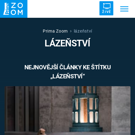
ŽIVĚ
Trendy:
ZRÁDCI
UFO
DRUHÁ SVĚTOVÁ VÁLKA
Prima Zoom
lázeňství
LÁZEŇSTVÍ
ZÁHADY
VETŘELCI DÁVNOVĚKU
NEJNOVĚJŠÍ ČLÁNKY KE ŠTÍTKU
„LÁZEŇSTVÍ“
Témata
Témata
Pořady
TV Program