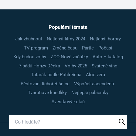
Populární témata
Jak zhubnout
Nejlepší filmy 2024
Nejlepší horory
TV program
Změna času
Partie
Počasí
Kdy budou volby
ZOO Nové začátky
Auto – katalog
7 pádů Honzy Dědka
Volby 2025
Svařené víno
Tatarák podle Pohlreicha
Aloe vera
Pěstování lichořeřišnice
Výpočet ascendentu
Tvarohové knedlíky
Nejlepší palačinky
Švestkový koláč