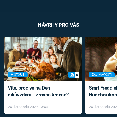
NÁVRHY PRO VÁS
5
HISTORIE
ZAJÍMAVOSTI
Víte, proč se na Den
Smrt Freddie
díkůvzdání jí zrovna krocan?
Hudební ikon
až do konce 
24. listopadu 2022 13:40
24. listopadu 20
léky