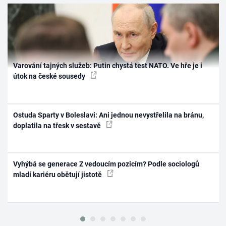
Varování tajných služeb: Putin chystá test NATO. Ve hře je i
útok na české sousedy
Ostuda Sparty v Boleslavi: Ani jednou nevystřelila na bránu,
doplatila na třesk v sestavě
Vyhýbá se generace Z vedoucím pozicím? Podle sociologů
mladí kariéru obětují jistotě