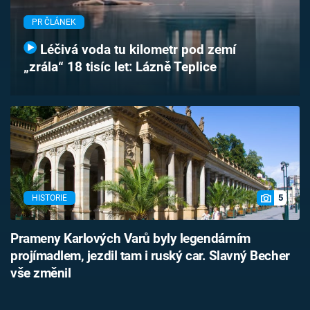
Časopis
PR ČLÁNEK
Sledujte prima+
Léčivá voda tu kilometr pod zemí
„zrála“ 18 tisíc let: Lázně Teplice
Přihlášení
Sledujte nás
5
HISTORIE
Prameny Karlových Varů byly legendárním
projímadlem, jezdil tam i ruský car. Slavný Becher
vše změnil