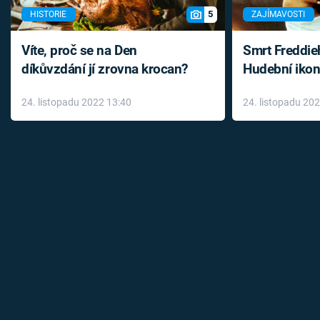
5
HISTORIE
ZAJÍMAVOSTI
Víte, proč se na Den
Smrt Freddie
díkůvzdání jí zrovna krocan?
Hudební ikon
až do konce 
24. listopadu 2022 13:40
24. listopadu 20
léky