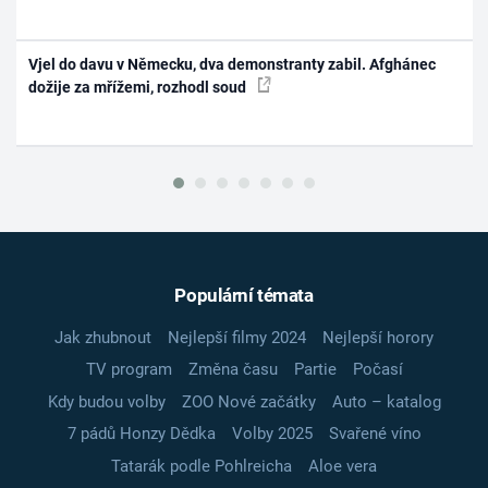
Vjel do davu v Německu, dva demonstranty zabil. Afghánec
dožije za mřížemi, rozhodl soud
Populární témata
Jak zhubnout
Nejlepší filmy 2024
Nejlepší horory
TV program
Změna času
Partie
Počasí
Kdy budou volby
ZOO Nové začátky
Auto – katalog
7 pádů Honzy Dědka
Volby 2025
Svařené víno
Tatarák podle Pohlreicha
Aloe vera