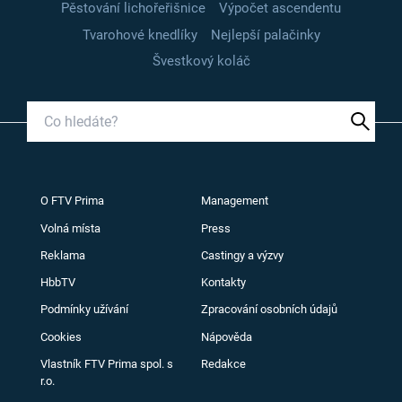
Pěstování lichořeřišnice
Výpočet ascendentu
Tvarohové knedlíky
Nejlepší palačinky
Švestkový koláč
O FTV Prima
Management
Volná místa
Press
Reklama
Castingy a výzvy
HbbTV
Kontakty
Podmínky užívání
Zpracování osobních údajů
Cookies
Nápověda
Vlastník FTV Prima spol. s
Redakce
r.o.