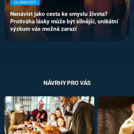
ZAJÍMAVOSTI
Časopis
Nenávist jako cesta ke smyslu života?
Sledujte prima+
Protiváha lásky může být silnější, unikátní
výzkum vás možná zarazí
Přihlášení
Sledujte nás
NÁVRHY PRO VÁS