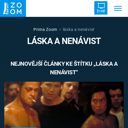
ŽIVĚ
Trendy:
ZRÁDCI
UFO
DRUHÁ SVĚTOVÁ VÁLKA
Prima Zoom
láska a nenávist
LÁSKA A NENÁVIST
ZÁHADY
VETŘELCI DÁVNOVĚKU
NEJNOVĚJŠÍ ČLÁNKY KE ŠTÍTKU „LÁSKA A
NENÁVIST“
Témata
Témata
Pořady
TV Program