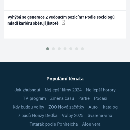
Vyhýbá se generace Z vedoucím pozicím? Podle sociologů
mladí kariéru obětují jistotě
Populární témata
Jak zhubnout
Nejlepší filmy 2024
Nejlepší horory
TV program
Změna času
Partie
Počasí
Kdy budou volby
ZOO Nové začátky
Auto – katalog
7 pádů Honzy Dědka
Volby 2025
Svařené víno
Tatarák podle Pohlreicha
Aloe vera