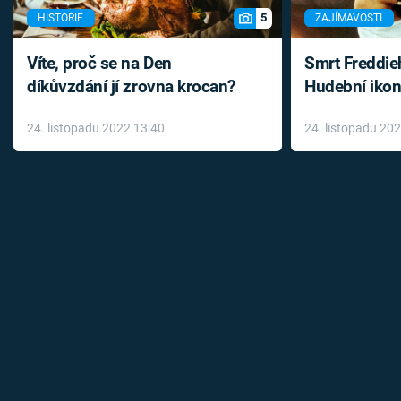
5
HISTORIE
ZAJÍMAVOSTI
Víte, proč se na Den
Smrt Freddie
díkůvzdání jí zrovna krocan?
Hudební ikon
až do konce 
24. listopadu 2022 13:40
24. listopadu 20
léky