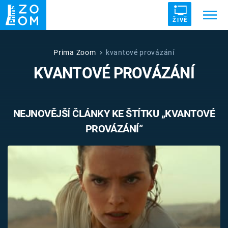
ŽIVĚ
Trendy:
ZRÁDCI
UFO
DRUHÁ SVĚTOVÁ VÁLKA
Prima Zoom
kvantové provázání
KVANTOVÉ PROVÁZÁNÍ
ZÁHADY
VETŘELCI DÁVNOVĚKU
NEJNOVĚJŠÍ ČLÁNKY KE ŠTÍTKU „KVANTOVÉ
PROVÁZÁNÍ“
Témata
Témata
Pořady
TV Program