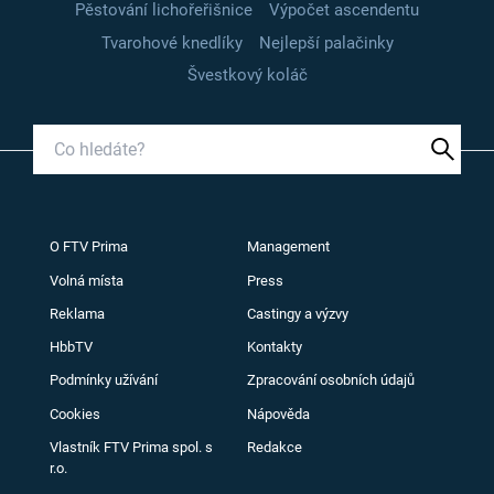
Pěstování lichořeřišnice
Výpočet ascendentu
Tvarohové knedlíky
Nejlepší palačinky
Švestkový koláč
O FTV Prima
Management
Volná místa
Press
Reklama
Castingy a výzvy
HbbTV
Kontakty
Podmínky užívání
Zpracování osobních údajů
Cookies
Nápověda
Vlastník FTV Prima spol. s
Redakce
r.o.