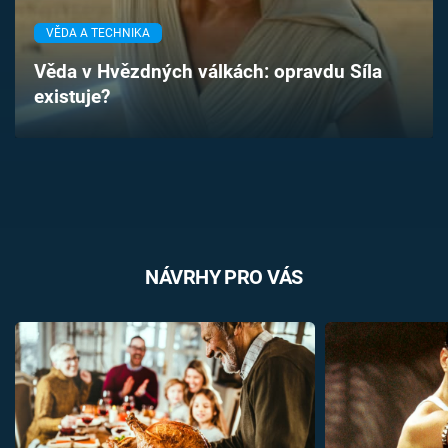
Časopis
VĚDA A TECHNIKA
Sledujte prima+
Věda v Hvězdných válkách: opravdu Síla
existuje?
Přihlášení
Sledujte nás
NÁVRHY PRO VÁS