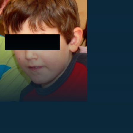
US
RSUS
ZE A