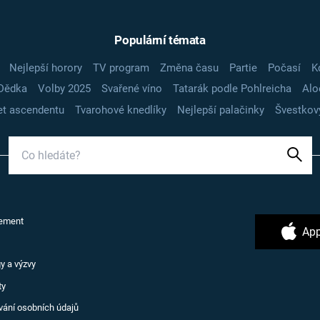
Populární témata
Nejlepší horory
TV program
Změna času
Partie
Počasí
K
Dědka
Volby 2025
Svařené víno
Tatarák podle Pohlreicha
Alo
t ascendentu
Tvarohové knedlíky
Nejlepší palačinky
Švestkov
ement
App
y a výzvy
ty
vání osobních údajů