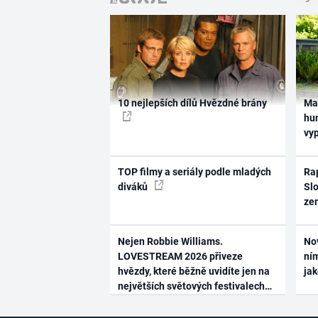
10 nejlepších dílů Hvězdné brány
Ma
hum
vy
TOP filmy a seriály podle mladých
Rap
diváků
Slo
ze
Nejen Robbie Williams.
No
LOVESTREAM 2026 přiveze
ním
hvězdy, které běžně uvidíte jen na
ja
největších světových festivalech