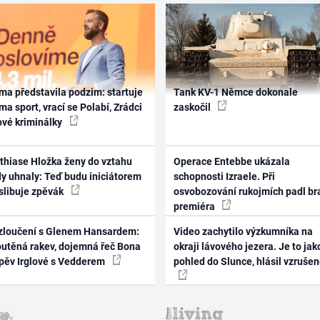
ma představila podzim: startuje
Tank KV-1 Němce dokonale
ma sport, vrací se Polabí, Zrádci
zaskočil
ové kriminálky
thiase Hložka ženy do vztahu
Operace Entebbe ukázala
dy uhnaly: Teď budu iniciátorem
schopnosti Izraele. Při
 slibuje zpěvák
osvobozování rukojmích padl br
premiéra
zloučení s Glenem Hansardem:
Video zachytilo výzkumníka na
outěná rakev, dojemná řeč Bona
okraji lávového jezera. Je to jak
zpěv Irglové s Vedderem
pohled do Slunce, hlásil vzruše