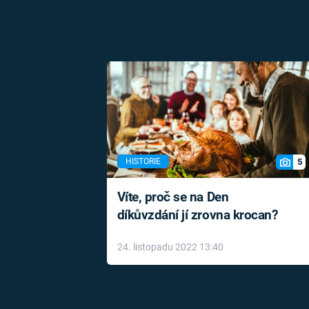
5
HISTORIE
Víte, proč se na Den
díkůvzdání jí zrovna krocan?
24. listopadu 2022 13:40