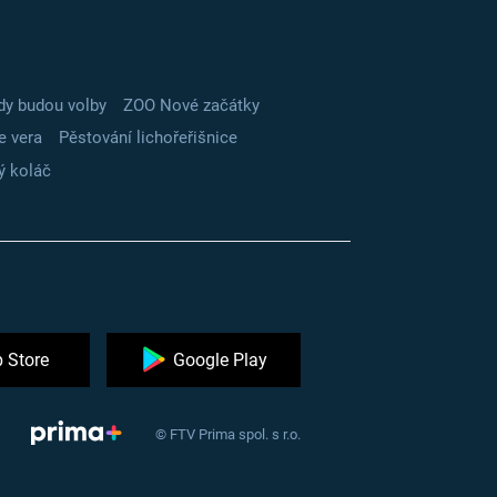
dy budou volby
ZOO Nové začátky
e vera
Pěstování lichořeřišnice
ý koláč
 Store
Google Play
© FTV Prima spol. s r.o.