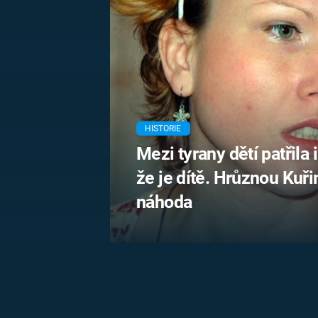
MARIE TEREZIE
ADOLF HITLER
NAPOLEON
BONAPARTE
ATENTÁT NA
REINHARDA
BRITSKÁ
HEYDRICHA
KRÁLOVSKÁ
RODINA
PRVNÍ SVĚTOVÁ
VÁLKA
HISTORIE
Mezi tyrany dětí patřila i
že je dítě. Hrůznou Kuř
náhoda