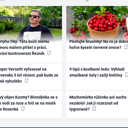
rtyho frky: Táta kvůli mému
Pěstujte brusinky! Na co je dobr
oru málem přišel o práci,
hořce kyselé červené ovoce?
práví kontroverzní Řezník
per Vercetti vyfasoval na
9 tipů s kostkami ledu: Vyhladí
vensku 5 let vězení, pak bude ze
zmačkané šaty i zalijí květiny
mě vyhoštěn
vý objev Kazmy? Blondýnka se s
Muchomůrku růžovku ani sucho
 vodí za ruce a fotí se na místě
nezdolá! Jak ji rozeznat od
ko Rosecká
tygrované?