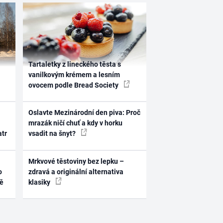
Tartaletky z lineckého těsta s
vanilkovým krémem a lesním
ovocem podle Bread Society
Oslavte Mezinárodní den piva: Proč
mrazák ničí chuť a kdy v horku
atr
vsadit na šnyt?
Mrkvové těstoviny bez lepku –
o
zdravá a originální alternativa
ně
klasiky