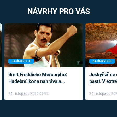
NÁVRHY PRO VÁS
ZAJÍMAVOSTI
ZAJÍMAVOSTI
Smrt Freddieho Mercuryho:
Jeskyňář se c
Hudební ikona nahrávala
pasti. V ext
až do konce života a odmítala
prožil noční
24. listopadu 2022 09:32
24. listopadu 20
léky
klaustrofobi