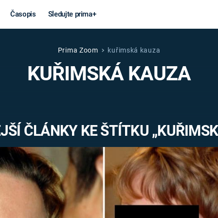
Časopis
Sledujte prima+
Prima Zoom
kuřimská kauza
Věda a
Války
KUŘIMSKÁ KAUZA
technika
STUDENÁ V
KORONAVIRUS
VÁLKA VE
VIETNAMU
VESMÍR
ŠÍ ČLÁNKY KE ŠTÍTKU „KUŘIMSK
VÁLEČNÉ FI
MARS
SERIÁLY
Záhady a
Zajímav
konspirace