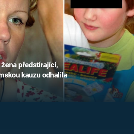
FILMY VERS
REALITA
UFO A
MIMOZEMŠŤANÉ
HORORY VE
REALITA
UTAJENÉ PŘÍBĚHY
ČESKÝCH DĚJIN
OPTICKÉ ILU
KLAMY
ALTERNATIVNÍ
HISTORIE
 žena předstírající,
imskou kauzu odhalila