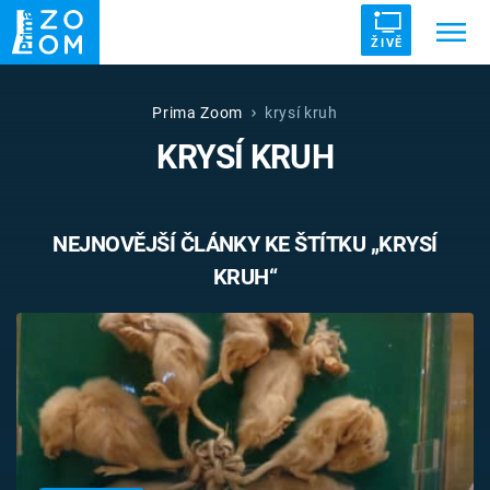
ŽIVĚ
Trendy:
ZRÁDCI
UFO
DRUHÁ SVĚTOVÁ VÁLKA
Prima Zoom
krysí kruh
KRYSÍ KRUH
ZÁHADY
VETŘELCI DÁVNOVĚKU
NEJNOVĚJŠÍ ČLÁNKY KE ŠTÍTKU „KRYSÍ
KRUH“
Témata
Témata
Pořady
TV Program