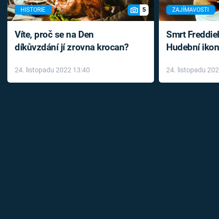
5
HISTORIE
ZAJÍMAVOSTI
Víte, proč se na Den
Smrt Freddie
díkůvzdání jí zrovna krocan?
Hudební ikon
až do konce 
24. listopadu 2022 13:40
24. listopadu 20
léky