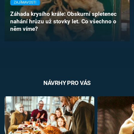
ZAJÍMAVOSTI
Časopis
Záhada krysího krále: Obskurní spletenec
Sledujte prima+
nahání hrůzu už stovky let. Co všechno o
něm víme?
Přihlášení
Sledujte nás
NÁVRHY PRO VÁS