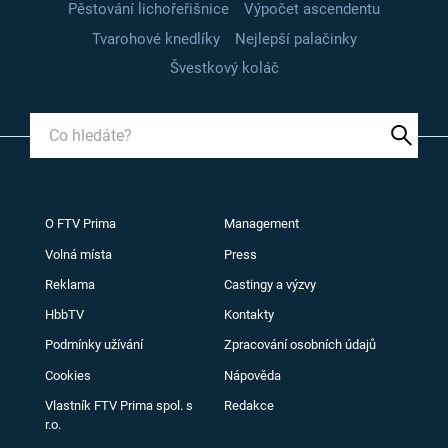
Pěstování lichořeřišnice
Výpočet ascendentu
Tvarohové knedlíky
Nejlepší palačinky
Švestkový koláč
O FTV Prima
Management
Volná místa
Press
Reklama
Castingy a výzvy
HbbTV
Kontakty
Podmínky užívání
Zpracování osobních údajů
Cookies
Nápověda
Vlastník FTV Prima spol. s
Redakce
r.o.