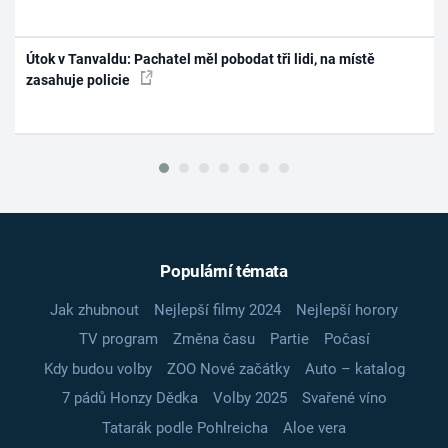
Útok v Tanvaldu: Pachatel měl pobodat tři lidi, na místě
zasahuje policie
Populární témata
Jak zhubnout
Nejlepší filmy 2024
Nejlepší horory
TV program
Změna času
Partie
Počasí
Kdy budou volby
ZOO Nové začátky
Auto – katalog
7 pádů Honzy Dědka
Volby 2025
Svařené víno
Tatarák podle Pohlreicha
Aloe vera