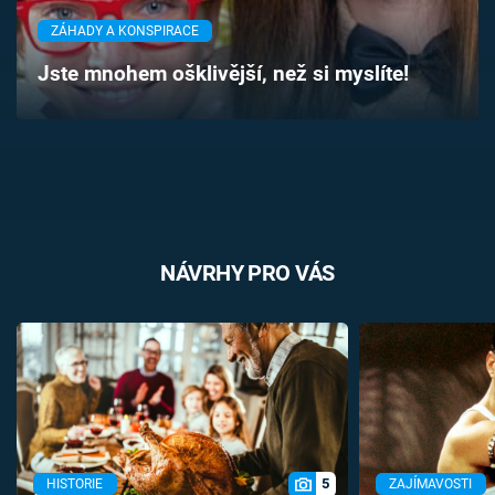
Časopis
ZÁHADY A KONSPIRACE
Jste mnohem ošklivější, než si myslíte!
Sledujte prima+
Přihlášení
Sledujte nás
NÁVRHY PRO VÁS
5
HISTORIE
ZAJÍMAVOSTI