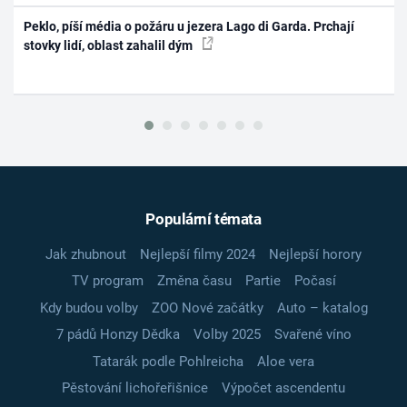
Peklo, píší média o požáru u jezera Lago di Garda. Prchají
stovky lidí, oblast zahalil dým
Populární témata
Jak zhubnout
Nejlepší filmy 2024
Nejlepší horory
TV program
Změna času
Partie
Počasí
Kdy budou volby
ZOO Nové začátky
Auto – katalog
7 pádů Honzy Dědka
Volby 2025
Svařené víno
Tatarák podle Pohlreicha
Aloe vera
Pěstování lichořeřišnice
Výpočet ascendentu