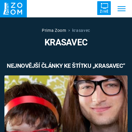
ŽIVĚ
Trendy:
ZRÁDCI
UFO
DRUHÁ SVĚTOVÁ VÁLKA
Prima Zoom
krasavec
KRASAVEC
ZÁHADY
VETŘELCI DÁVNOVĚKU
NEJNOVĚJŠÍ ČLÁNKY KE ŠTÍTKU „KRASAVEC“
Témata
Témata
Pořady
TV Program