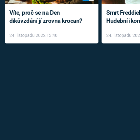
Víte, proč se na Den
Smrt Freddie
díkůvzdání jí zrovna krocan?
Hudební ikon
až do konce 
24. listopadu 2022 13:40
24. listopadu 20
léky