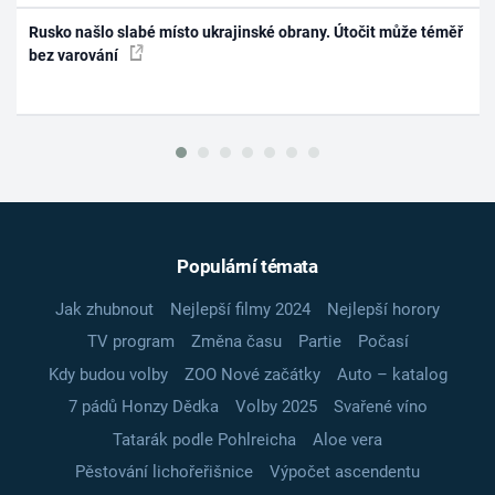
Rusko našlo slabé místo ukrajinské obrany. Útočit může téměř
bez varování
Populární témata
Jak zhubnout
Nejlepší filmy 2024
Nejlepší horory
TV program
Změna času
Partie
Počasí
Kdy budou volby
ZOO Nové začátky
Auto – katalog
7 pádů Honzy Dědka
Volby 2025
Svařené víno
Tatarák podle Pohlreicha
Aloe vera
Pěstování lichořeřišnice
Výpočet ascendentu