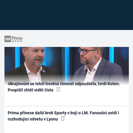
Ukrajincům se lehčí trestná činnost odpouštěla, tvrdí Koten.
Pospíšil chtěl vidět čísla
Prima přinese další krok Sparty v boji o LM. Fanoušci uvidí i
rozhodující odvetu v Lyonu