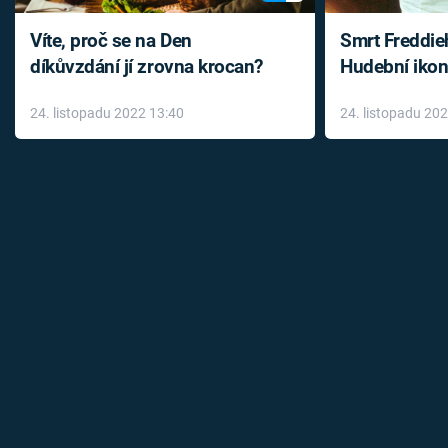
Víte, proč se na Den
Smrt Freddie
díkůvzdání jí zrovna krocan?
Hudební ikon
až do konce 
24. listopadu 2022 13:40
24. listopadu 20
léky