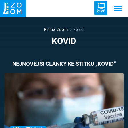
ŽIVĚ
Trendy:
ZRÁDCI
UFO
DRUHÁ SVĚTOVÁ VÁLKA
Prima Zoom
kovid
KOVID
ZÁHADY
VETŘELCI DÁVNOVĚKU
NEJNOVĚJŠÍ ČLÁNKY KE ŠTÍTKU „KOVID“
Témata
Témata
Pořady
TV Program