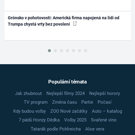
Grónsko v pohotovosti: Americká firma napojená na lidi od
Trumpa chystá vrty bez povolení
Populární témata
Jak zhubnout
Nejlepší filmy 2024
Nejlepší horory
TV program
Změna času
Partie
Počasí
Kdy budou volby
ZOO Nové začátky
Auto – katalog
7 pádů Honzy Dědka
Volby 2025
Svařené víno
Tatarák podle Pohlreicha
Aloe vera