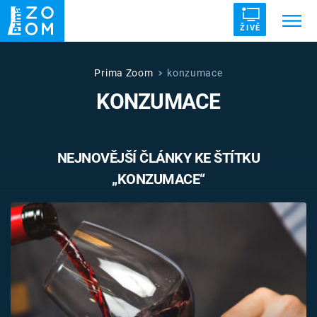
ŽIVĚ
Trendy:
ZRÁDCI
UFO
DRUHÁ SVĚTOVÁ VÁLKA
Prima Zoom
konzumace
KONZUMACE
ZÁHADY
VETŘELCI DÁVNOVĚKU
NEJNOVĚJŠÍ ČLÁNKY KE ŠTÍTKU
„KONZUMACE“
Témata
Témata
Pořady
TV Program