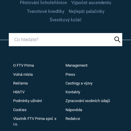
Pěstování lichořeřišnice
Výpočet ascendentu
Tvarohové knedlíky
Nejlepší palačinky
Švestkový koláč
O FTV Prima
Management
Volná místa
Press
Reklama
Castingy a výzvy
HbbTV
Kontakty
Podmínky užívání
Zpracování osobních údajů
Cookies
Nápověda
Vlastník FTV Prima spol. s
Redakce
r.o.