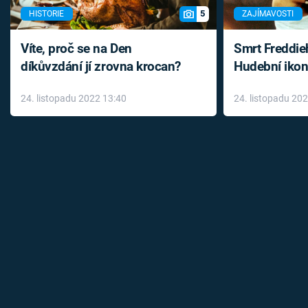
5
HISTORIE
ZAJÍMAVOSTI
Víte, proč se na Den
Smrt Freddie
díkůvzdání jí zrovna krocan?
Hudební ikon
až do konce 
24. listopadu 2022 13:40
24. listopadu 20
léky