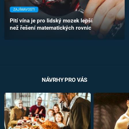
Časopis
ZAJÍMAVOSTI
Sledujte prima+
Pití vína je pro lidský mozek lepší
než řešení matematických rovnic
Přihlášení
Sledujte nás
NÁVRHY PRO VÁS