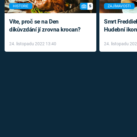
5
HISTORIE
ZAJÍMAVOSTI
Víte, proč se na Den
Smrt Freddie
díkůvzdání jí zrovna krocan?
Hudební ikon
až do konce 
24. listopadu 2022 13:40
24. listopadu 20
léky