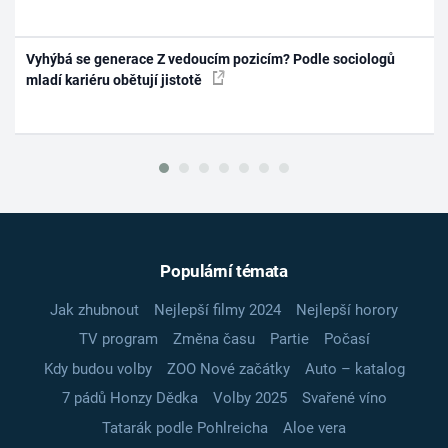
Vyhýbá se generace Z vedoucím pozicím? Podle sociologů
mladí kariéru obětují jistotě
Populární témata
Jak zhubnout
Nejlepší filmy 2024
Nejlepší horory
TV program
Změna času
Partie
Počasí
Kdy budou volby
ZOO Nové začátky
Auto – katalog
7 pádů Honzy Dědka
Volby 2025
Svařené víno
Tatarák podle Pohlreicha
Aloe vera