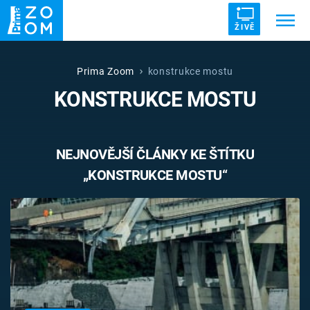
ŽIVĚ
Trendy:
ZRÁDCI
UFO
DRUHÁ SVĚTOVÁ VÁLKA
Prima Zoom
konstrukce mostu
KONSTRUKCE MOSTU
ZÁHADY
VETŘELCI DÁVNOVĚKU
NEJNOVĚJŠÍ ČLÁNKY KE ŠTÍTKU
„KONSTRUKCE MOSTU“
Témata
Témata
Pořady
TV Program