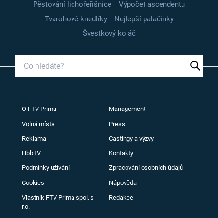
Pěstování lichořeřišnice
Výpočet ascendentu
Tvarohové knedlíky
Nejlepší palačinky
Švestkový koláč
O FTV Prima
Management
Volná místa
Press
Reklama
Castingy a výzvy
HbbTV
Kontakty
Podmínky užívání
Zpracování osobních údajů
Cookies
Nápověda
Vlastník FTV Prima spol. s
Redakce
r.o.