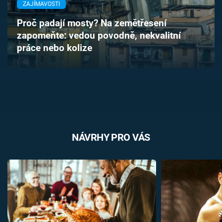
ZAJÍMAVOSTI
Časopis
Proč padají mosty? Na zemětřesení
Sledujte prima+
zapomeňte: vedou povodně, nekvalitní
práce nebo kolize
Přihlášení
Sledujte nás
NÁVRHY PRO VÁS