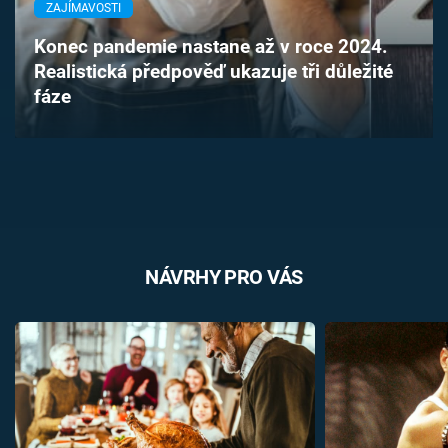
ZAJÍMAVOSTI
Časopis
Konec pandemie nastane až v roce 2024.
Sledujte prima+
Realistická předpověď ukazuje tři důležité
fáze
Přihlášení
Sledujte nás
NÁVRHY PRO VÁS