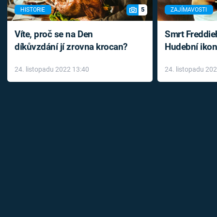
5
HISTORIE
ZAJÍMAVOSTI
Víte, proč se na Den
Smrt Freddie
díkůvzdání jí zrovna krocan?
Hudební ikon
až do konce 
24. listopadu 2022 13:40
24. listopadu 20
léky