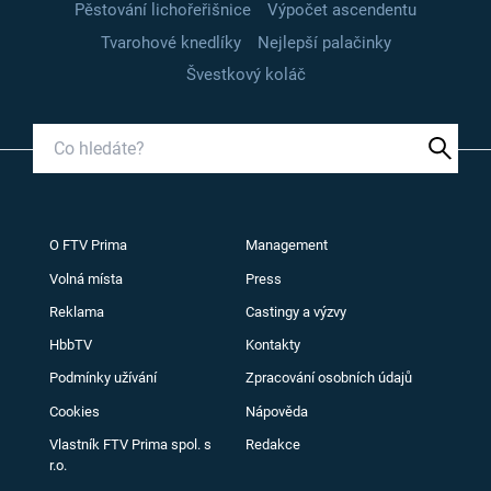
Pěstování lichořeřišnice
Výpočet ascendentu
Tvarohové knedlíky
Nejlepší palačinky
Švestkový koláč
O FTV Prima
Management
Volná místa
Press
Reklama
Castingy a výzvy
HbbTV
Kontakty
Podmínky užívání
Zpracování osobních údajů
Cookies
Nápověda
Vlastník FTV Prima spol. s
Redakce
r.o.