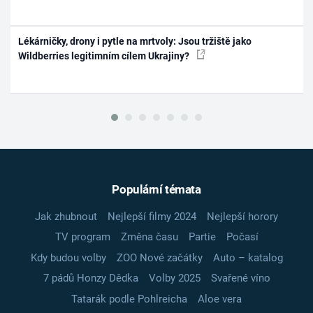
Lékárničky, drony i pytle na mrtvoly: Jsou tržiště jako
Wildberries legitimním cílem Ukrajiny?
Populární témata
Jak zhubnout
Nejlepší filmy 2024
Nejlepší horory
TV program
Změna času
Partie
Počasí
Kdy budou volby
ZOO Nové začátky
Auto – katalog
7 pádů Honzy Dědka
Volby 2025
Svařené víno
Tatarák podle Pohlreicha
Aloe vera