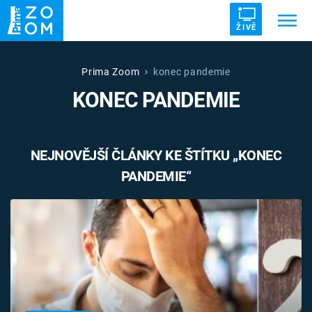
ŽIVĚ
Trendy:
ZRÁDCI
UFO
DRUHÁ SVĚTOVÁ VÁLKA
Prima Zoom
konec pandemie
KONEC PANDEMIE
ZÁHADY
VETŘELCI DÁVNOVĚKU
NEJNOVĚJŠÍ ČLÁNKY KE ŠTÍTKU „KONEC
PANDEMIE“
Témata
Témata
Pořady
TV Program