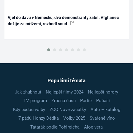
Vjel do davu v Německu, dva demonstranty zabil. Afghánec
dožije za mřížemi, rozhodl soud
Populární témata
Jak zhubnout
Nejlepší filmy 2024
Nejlepší horory
TV program
Změna času
Partie
Počasí
Kdy budou volby
ZOO Nové začátky
Auto – katalog
7 pádů Honzy Dědka
Volby 2025
Svařené víno
Tatarák podle Pohlreicha
Aloe vera