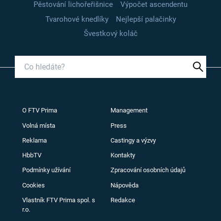
Pěstování lichořeřišnice
Výpočet ascendentu
Tvarohové knedlíky
Nejlepší palačinky
Švestkový koláč
O FTV Prima
Management
Volná místa
Press
Reklama
Castingy a výzvy
HbbTV
Kontakty
Podmínky užívání
Zpracování osobních údajů
Cookies
Nápověda
Vlastník FTV Prima spol. s
Redakce
r.o.