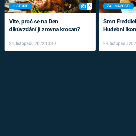
5
HISTORIE
ZAJÍMAVOSTI
Víte, proč se na Den
Smrt Freddie
díkůvzdání jí zrovna krocan?
Hudební ikon
až do konce 
24. listopadu 2022 13:40
24. listopadu 20
léky