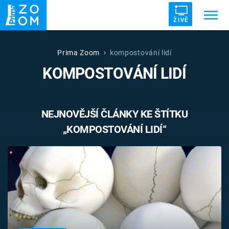
ŽIVĚ
Trendy:
ZRÁDCI
UFO
DRUHÁ SVĚTOVÁ VÁLKA
Prima Zoom
kompostování lidí
KOMPOSTOVÁNÍ LIDÍ
ZÁHADY
VETŘELCI DÁVNOVĚKU
NEJNOVĚJŠÍ ČLÁNKY KE ŠTÍTKU
„KOMPOSTOVÁNÍ LIDÍ“
Témata
Témata
Pořady
TV Program