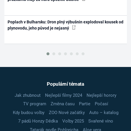
Poplach v Bulharsku: Dron plný výbušnin explodoval kousek od
plynovodu, jeho původ je nejasný
Populární témata
Jak zhubnout
Nejlepší filmy 2024
Nejlepší horory
TV program
Změna času
Partie
Počasí
Kdy budou volby
ZOO Nové začátky
Auto – katalog
7 pádů Honzy Dědka
Volby 2025
Svařené víno
Tatarák podle Pohlreicha
Aloe vera