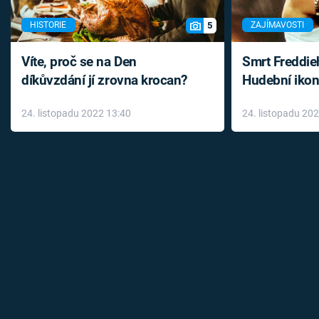
5
HISTORIE
ZAJÍMAVOSTI
Víte, proč se na Den
Smrt Freddie
díkůvzdání jí zrovna krocan?
Hudební ikon
až do konce 
24. listopadu 2022 13:40
24. listopadu 20
léky