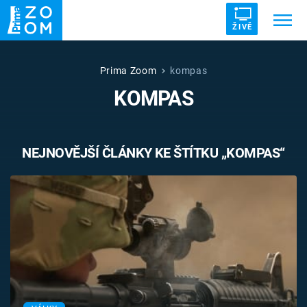
ŽIVĚ
Trendy:
ZRÁDCI
UFO
DRUHÁ SVĚTOVÁ VÁLKA
Prima Zoom
kompas
KOMPAS
ZÁHADY
VETŘELCI DÁVNOVĚKU
NEJNOVĚJŠÍ ČLÁNKY KE ŠTÍTKU „KOMPAS“
Témata
Témata
Pořady
TV Program