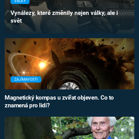
VÁLKY
Časopis
Vynálezy, které změnily nejen války, ale i
svět
Sledujte prima+
Přihlášení
Sledujte nás
ZAJÍMAVOSTI
Magnetický kompas u zvířat objeven. Co to
znamená pro lidi?