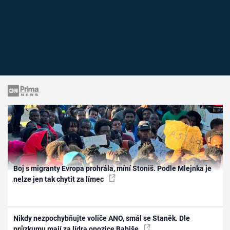
Boj s migranty Evropa prohrála, míní Stoniš. Podle Mlejnka je
nelze jen tak chytit za límec
Nikdy nezpochybňujte voliče ANO, smál se Staněk. Dle
průzkumu mají za lídra opozice Babiše