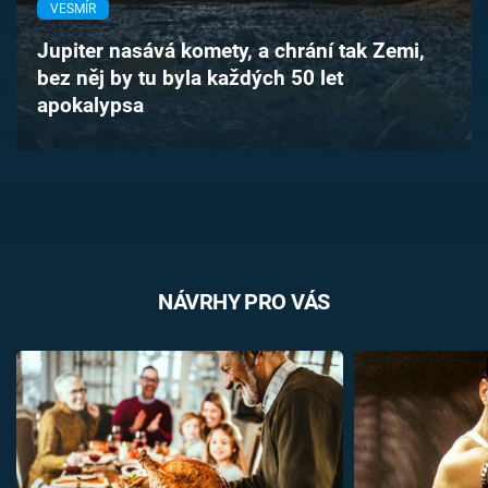
VESMÍR
Časopis
Jupiter nasává komety, a chrání tak Zemi,
Sledujte prima+
bez něj by tu byla každých 50 let
apokalypsa
Přihlášení
Sledujte nás
NÁVRHY PRO VÁS