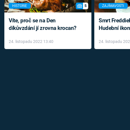
5
HISTORIE
ZAJÍMAVOSTI
Víte, proč se na Den
Smrt Freddie
díkůvzdání jí zrovna krocan?
Hudební ikon
až do konce 
24. listopadu 2022 13:40
24. listopadu 20
léky