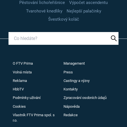
Pěstování lichořeřišnice
Výpočet ascendentu
Tvarohové knedlíky
Nejlepší palačinky
Švestkový koláč
O FTV Prima
Management
Volná místa
Press
Reklama
Castingy a výzvy
HbbTV
Kontakty
Podmínky užívání
Zpracování osobních údajů
Cookies
Nápověda
Vlastník FTV Prima spol. s
Redakce
r.o.