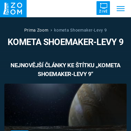
ŽIVĚ
Trendy:
ZRÁDCI
UFO
DRUHÁ SVĚTOVÁ VÁLKA
Prima Zoom
kometa Shoemaker-Levy 9
KOMETA SHOEMAKER-LEVY 9
ZÁHADY
VETŘELCI DÁVNOVĚKU
NEJNOVĚJŠÍ ČLÁNKY KE ŠTÍTKU „KOMETA
SHOEMAKER-LEVY 9“
Témata
Témata
Pořady
TV Program