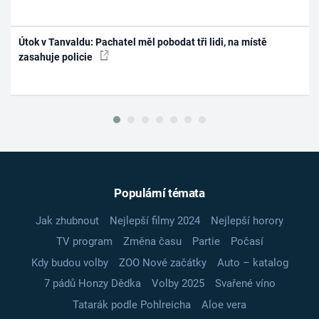
Útok v Tanvaldu: Pachatel měl pobodat tři lidi, na místě
zasahuje policie
Populární témata
Jak zhubnout
Nejlepší filmy 2024
Nejlepší horory
TV program
Změna času
Partie
Počasí
Kdy budou volby
ZOO Nové začátky
Auto – katalog
7 pádů Honzy Dědka
Volby 2025
Svařené víno
Tatarák podle Pohlreicha
Aloe vera