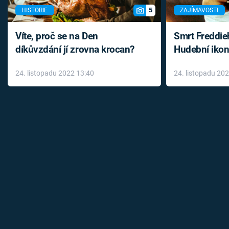
5
HISTORIE
ZAJÍMAVOSTI
Víte, proč se na Den
Smrt Freddie
díkůvzdání jí zrovna krocan?
Hudební ikon
až do konce 
24. listopadu 2022 13:40
24. listopadu 20
léky