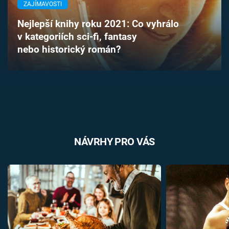
ZAJÍMAVOSTI
Časopis
Nejlepší knihy roku 2021: Co vyhrálo
Sledujte prima+
v kategoriích sci-fi, fantasy
nebo historický román?
Přihlášení
Sledujte nás
NÁVRHY PRO VÁS