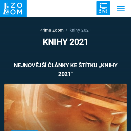
ŽIVĚ
Trendy:
ZRÁDCI
UFO
DRUHÁ SVĚTOVÁ VÁLKA
Prima Zoom
knihy 2021
KNIHY 2021
ZÁHADY
VETŘELCI DÁVNOVĚKU
NEJNOVĚJŠÍ ČLÁNKY KE ŠTÍTKU „KNIHY
2021“
Témata
Témata
Pořady
TV Program