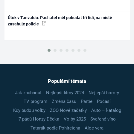
Útok v Tanvaldu: Pachatel měl pobodat tři lidi, na místě
zasahuje policie
Populární témata
Jak zhubnout
Nejlepší filmy 2024
Nejlepší horory
TV program
Změna času
Partie
Počasí
Kdy budou volby
ZOO Nové začátky
Auto – katalog
7 pádů Honzy Dědka
Volby 2025
Svařené víno
Tatarák podle Pohlreicha
Aloe vera