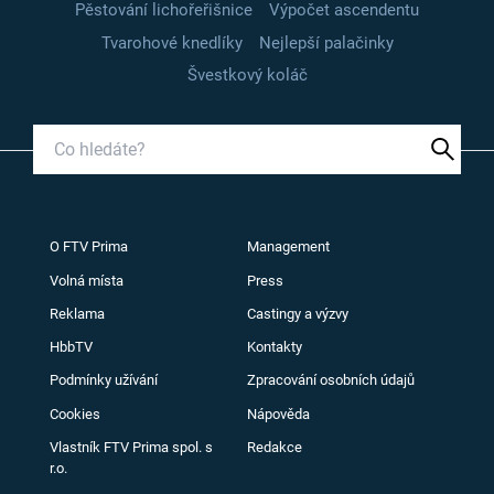
Pěstování lichořeřišnice
Výpočet ascendentu
Tvarohové knedlíky
Nejlepší palačinky
Švestkový koláč
O FTV Prima
Management
Volná místa
Press
Reklama
Castingy a výzvy
HbbTV
Kontakty
Podmínky užívání
Zpracování osobních údajů
Cookies
Nápověda
Vlastník FTV Prima spol. s
Redakce
r.o.