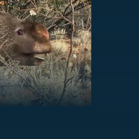
US
RSUS
ZE A