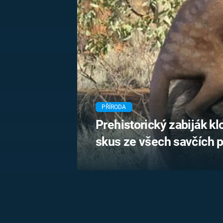
MARIE TEREZIE
ADOLF HITLER
NAPOLEON
BONAPARTE
ATENTÁT NA
REINHARDA
BRITSKÁ
HEYDRICHA
KRÁLOVSKÁ
RODINA
PRVNÍ SVĚTOVÁ
VÁLKA
PŘÍRODA
Prehistorický zabiják kl
skus ze všech savčích 