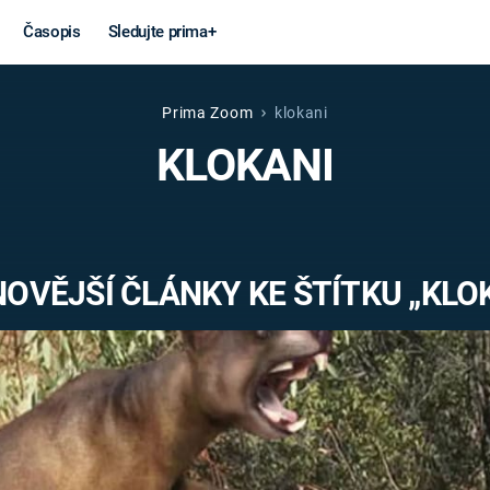
Časopis
Sledujte prima+
Prima Zoom
klokani
Věda a
Války
KLOKANI
technika
STUDENÁ V
KORONAVIRUS
VÁLKA VE
VIETNAMU
VESMÍR
OVĚJŠÍ ČLÁNKY KE ŠTÍTKU „KLO
VÁLEČNÉ FI
MARS
SERIÁLY
Záhady a
Zajímav
konspirace