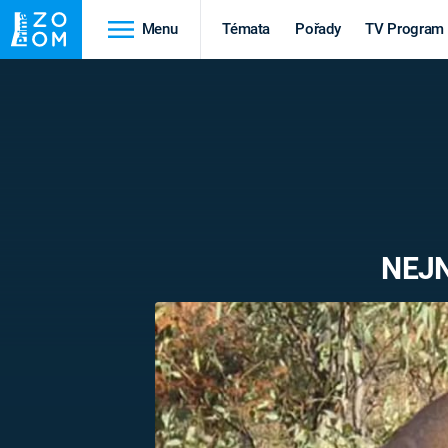
Menu
Témata
Pořady
TV Program
Cestování
Historie
HRADY A ZÁMKY
VIKINGOVÉ
HEDVÁBNÁ STEZKA
EPIDEMIE A
PANDEMIE
PŘÍRODA
NEJN
STAROVĚKÝ EGYPT
Druhá
Výročí
světová válka