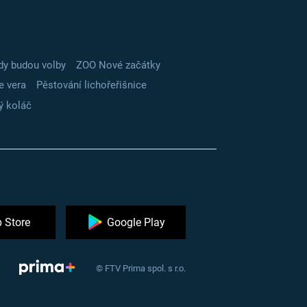
dy budou volby
ZOO Nové začátky
e vera
Pěstování lichořeřišnice
ý koláč
 Store
Google Play
© FTV Prima spol. s r.o.