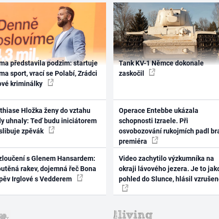
ma představila podzim: startuje
Tank KV-1 Němce dokonale
ma sport, vrací se Polabí, Zrádci
zaskočil
ové kriminálky
thiase Hložka ženy do vztahu
Operace Entebbe ukázala
dy uhnaly: Teď budu iniciátorem
schopnosti Izraele. Při
 slibuje zpěvák
osvobozování rukojmích padl br
premiéra
zloučení s Glenem Hansardem:
Video zachytilo výzkumníka na
outěná rakev, dojemná řeč Bona
okraji lávového jezera. Je to jak
zpěv Irglové s Vedderem
pohled do Slunce, hlásil vzruše