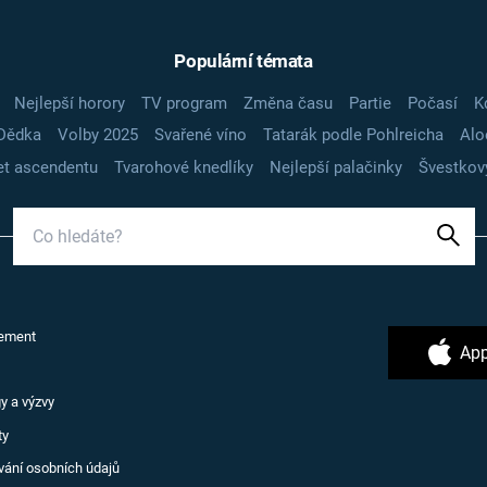
Populární témata
Nejlepší horory
TV program
Změna času
Partie
Počasí
K
Dědka
Volby 2025
Svařené víno
Tatarák podle Pohlreicha
Alo
t ascendentu
Tvarohové knedlíky
Nejlepší palačinky
Švestkov
ement
App
y a výzvy
ty
vání osobních údajů