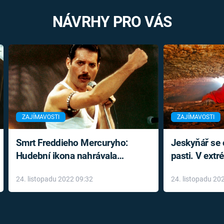
NÁVRHY PRO VÁS
ZAJÍMAVOSTI
ZAJÍMAVOSTI
Smrt Freddieho Mercuryho:
Jeskyňář se c
Hudební ikona nahrávala
pasti. V ext
až do konce života a odmítala
prožil noční
24. listopadu 2022 09:32
24. listopadu 20
léky
klaustrofobi