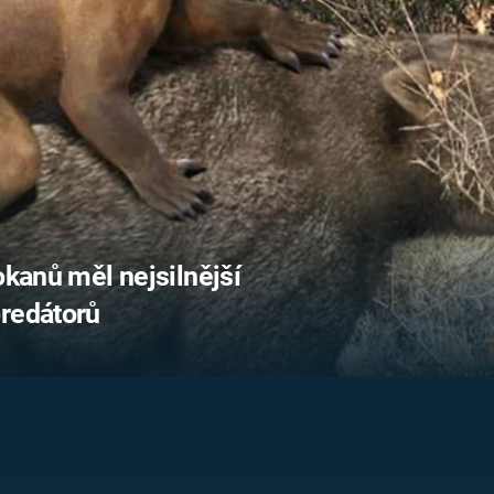
FILMY VERS
REALITA
UFO A
MIMOZEMŠŤANÉ
HORORY VE
REALITA
UTAJENÉ PŘÍBĚHY
ČESKÝCH DĚJIN
OPTICKÉ ILU
KLAMY
ALTERNATIVNÍ
HISTORIE
okanů měl nejsilnější
predátorů