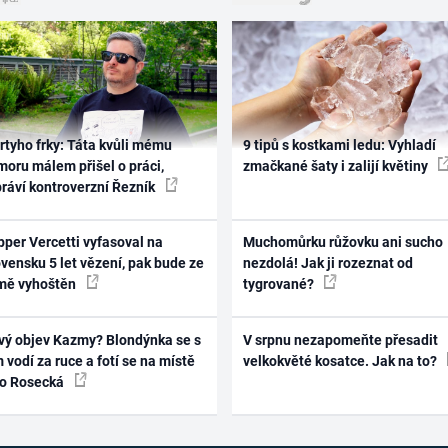
rtyho frky: Táta kvůli mému
9 tipů s kostkami ledu: Vyhladí
oru málem přišel o práci,
zmačkané šaty i zalijí květiny
práví kontroverzní Řezník
per Vercetti vyfasoval na
Muchomůrku růžovku ani sucho
vensku 5 let vězení, pak bude ze
nezdolá! Jak ji rozeznat od
mě vyhoštěn
tygrované?
vý objev Kazmy? Blondýnka se s
V srpnu nezapomeňte přesadit
 vodí za ruce a fotí se na místě
velkokvěté kosatce. Jak na to?
ko Rosecká