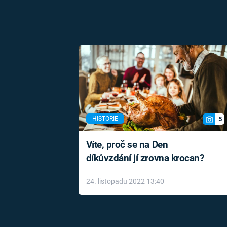
5
HISTORIE
Víte, proč se na Den
díkůvzdání jí zrovna krocan?
24. listopadu 2022 13:40