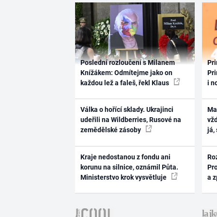
Poslední rozloučení s Milanem
Pri
Knížákem: Odmítejme jako on
Pri
každou lež a faleš, řekl Klaus
i n
Válka o hořící sklady. Ukrajinci
Ma
udeřili na Wildberries, Rusové na
vž
zemědělské zásoby
já,
Kraje nedostanou z fondu ani
Ro
korunu na silnice, oznámil Půta.
Pr
Ministerstvo krok vysvětluje
a 