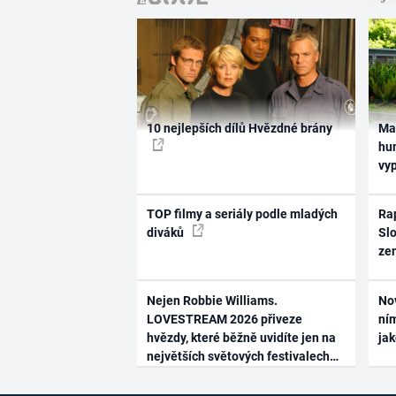
10 nejlepších dílů Hvězdné brány
Ma
hum
vy
TOP filmy a seriály podle mladých
Rap
diváků
Slo
ze
Nejen Robbie Williams.
No
LOVESTREAM 2026 přiveze
ním
hvězdy, které běžně uvidíte jen na
ja
největších světových festivalech