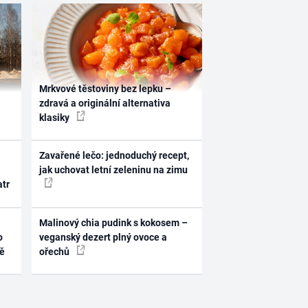
Mrkvové těstoviny bez lepku –
zdravá a originální alternativa
klasiky
Zavařené lečo: jednoduchý recept,
jak uchovat letní zeleninu na zimu
atr
Malinový chia pudink s kokosem –
o
veganský dezert plný ovoce a
ně
ořechů