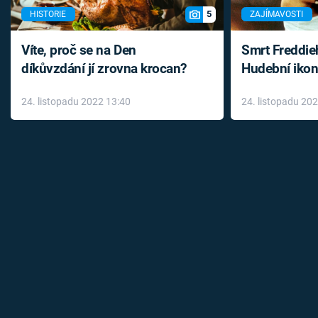
5
HISTORIE
ZAJÍMAVOSTI
Víte, proč se na Den
Smrt Freddie
díkůvzdání jí zrovna krocan?
Hudební ikon
až do konce 
24. listopadu 2022 13:40
24. listopadu 20
léky