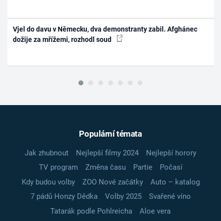
Vjel do davu v Německu, dva demonstranty zabil. Afghánec
dožije za mřížemi, rozhodl soud
Populární témata
Jak zhubnout
Nejlepší filmy 2024
Nejlepší horory
TV program
Změna času
Partie
Počasí
Kdy budou volby
ZOO Nové začátky
Auto – katalog
7 pádů Honzy Dědka
Volby 2025
Svařené víno
Tatarák podle Pohlreicha
Aloe vera