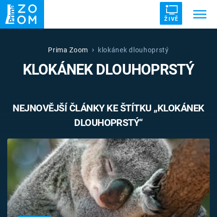
ŽIVĚ
Trendy:
ZRÁDCI
UFO
DRUHÁ SVĚTOVÁ VÁLKA
Prima Zoom
klokánek dlouhoprstý
KLOKÁNEK DLOUHOPRSTÝ
ZÁHADY
VETŘELCI DÁVNOVĚKU
NEJNOVĚJŠÍ ČLÁNKY KE ŠTÍTKU „KLOKÁNEK
DLOUHOPRSTÝ“
Témata
Témata
Pořady
TV Program