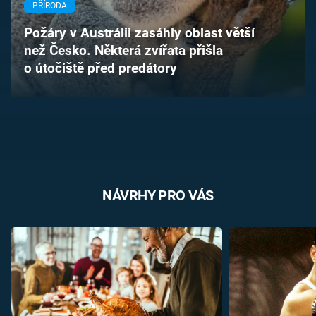
PŘÍRODA
Časopis
Požáry v Austrálii zasáhly oblast větší
Sledujte prima+
než Česko. Některá zvířata přišla
o útočiště před predátory
Přihlášení
Sledujte nás
NÁVRHY PRO VÁS