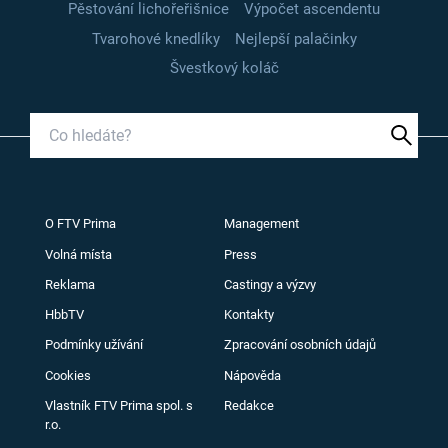
Pěstování lichořeřišnice
Výpočet ascendentu
Tvarohové knedlíky
Nejlepší palačinky
Švestkový koláč
O FTV Prima
Management
Volná místa
Press
Reklama
Castingy a výzvy
HbbTV
Kontakty
Podmínky užívání
Zpracování osobních údajů
Cookies
Nápověda
Vlastník FTV Prima spol. s
Redakce
r.o.