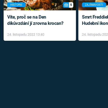
5
HISTORIE
ZAJÍMAVOSTI
Víte, proč se na Den
Smrt Freddie
díkůvzdání jí zrovna krocan?
Hudební ikon
až do konce 
24. listopadu 2022 13:40
24. listopadu 20
léky