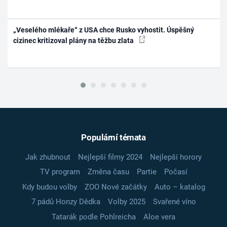
„Veselého mlékaře“ z USA chce Rusko vyhostit. Úspěšný
cizinec kritizoval plány na těžbu zlata
Populární témata
Jak zhubnout
Nejlepší filmy 2024
Nejlepší horory
TV program
Změna času
Partie
Počasí
Kdy budou volby
ZOO Nové začátky
Auto – katalog
7 pádů Honzy Dědka
Volby 2025
Svařené víno
Tatarák podle Pohlreicha
Aloe vera