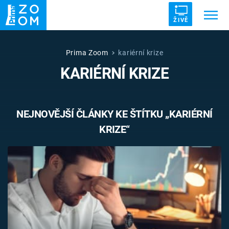
ŽIVĚ
Trendy:
ZRÁDCI
UFO
DRUHÁ SVĚTOVÁ VÁLKA
Prima Zoom
kariérní krize
KARIÉRNÍ KRIZE
ZÁHADY
VETŘELCI DÁVNOVĚKU
NEJNOVĚJŠÍ ČLÁNKY KE ŠTÍTKU „KARIÉRNÍ
KRIZE“
Témata
Témata
Pořady
TV Program