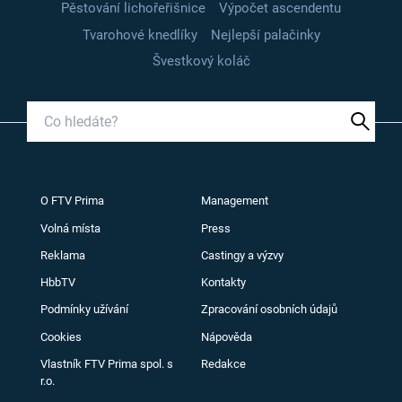
Pěstování lichořeřišnice
Výpočet ascendentu
Tvarohové knedlíky
Nejlepší palačinky
Švestkový koláč
O FTV Prima
Management
Volná místa
Press
Reklama
Castingy a výzvy
HbbTV
Kontakty
Podmínky užívání
Zpracování osobních údajů
Cookies
Nápověda
Vlastník FTV Prima spol. s
Redakce
r.o.