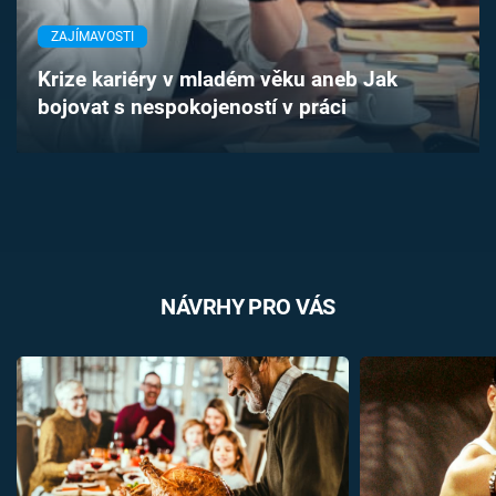
Časopis
ZAJÍMAVOSTI
Sledujte prima+
Krize kariéry v mladém věku aneb Jak
bojovat s nespokojeností v práci
Přihlášení
Sledujte nás
NÁVRHY PRO VÁS