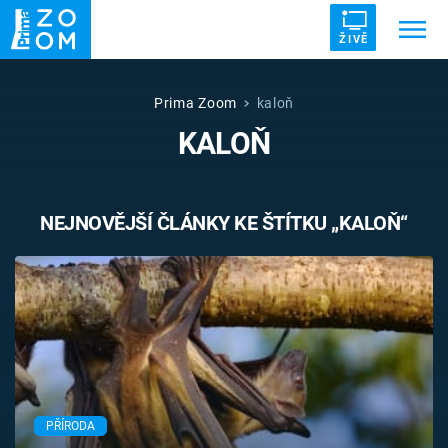
ŽIVĚ
Trendy:
ZRÁDCI
UFO
DRUHÁ SVĚTOVÁ VÁLKA
Prima Zoom
kaloň
KALOŇ
ZÁHADY
VETŘELCI DÁVNOVĚKU
NEJNOVĚJŠÍ ČLÁNKY KE ŠTÍTKU „KALOŇ“
Témata
Témata
Pořady
TV Program
PŘÍRODA