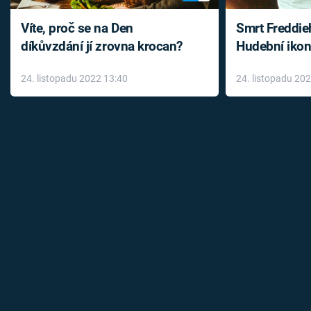
Víte, proč se na Den
Smrt Freddie
díkůvzdání jí zrovna krocan?
Hudební ikon
až do konce 
24. listopadu 2022 13:40
24. listopadu 20
léky