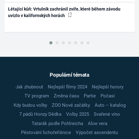
Létající kůň: Vrtulník zachránil zvíře, které během závodu
uvízlo v kalifornských horách
Populární témata
Jak zhubnout
Nejlepší filmy 2024
Nejlepší horory
TV program
Změna času
Partie
Počasí
Kdy budou volby
ZOO Nové začátky
Auto – katalog
7 pádů Honzy Dědka
Volby 2025
Svařené víno
Tatarák podle Pohlreicha
Aloe vera
Pěstování lichořeřišnice
Výpočet ascendentu