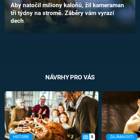
Aby natočil miliony kaloňů, žil kameraman
Časopis
tři týdny na stromě. Záběry vám vyrazí
dech
Sledujte prima+
Přihlášení
Sledujte nás
NÁVRHY PRO VÁS
5
HISTORIE
ZAJÍMAVOSTI