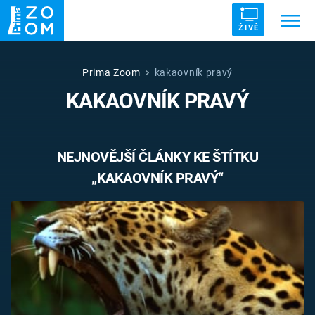
ŽIVĚ
Trendy:
ZRÁDCI
UFO
DRUHÁ SVĚTOVÁ VÁLKA
Prima Zoom
kakaovník pravý
KAKAOVNÍK PRAVÝ
ZÁHADY
VETŘELCI DÁVNOVĚKU
NEJNOVĚJŠÍ ČLÁNKY KE ŠTÍTKU
„KAKAOVNÍK PRAVÝ“
Témata
Témata
Pořady
TV Program