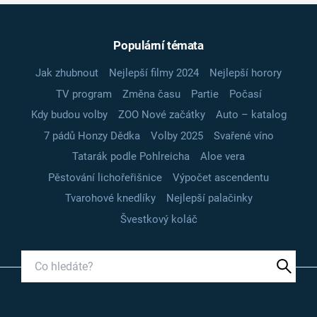
Populární témata
Jak zhubnout
Nejlepší filmy 2024
Nejlepší horory
TV program
Změna času
Partie
Počasí
Kdy budou volby
ZOO Nové začátky
Auto – katalog
7 pádů Honzy Dědka
Volby 2025
Svařené víno
Tatarák podle Pohlreicha
Aloe vera
Pěstování lichořeřišnice
Výpočet ascendentu
Tvarohové knedlíky
Nejlepší palačinky
Švestkový koláč