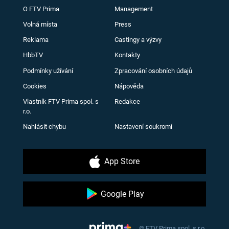
O FTV Prima
Management
Volná místa
Press
Reklama
Castingy a výzvy
HbbTV
Kontakty
Podmínky užívání
Zpracování osobních údajů
Cookies
Nápověda
Vlastník FTV Prima spol. s
Redakce
r.o.
Nahlásit chybu
Nastavení soukromí
App Store
Google Play
© FTV Prima spol. s r.o.