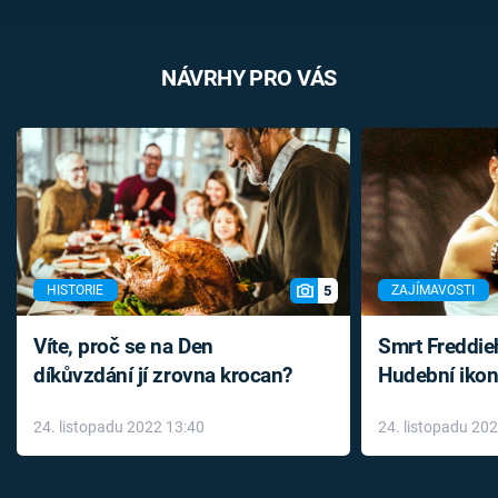
NÁVRHY PRO VÁS
5
HISTORIE
ZAJÍMAVOSTI
Víte, proč se na Den
Smrt Freddie
díkůvzdání jí zrovna krocan?
Hudební ikon
až do konce 
24. listopadu 2022 13:40
24. listopadu 20
léky