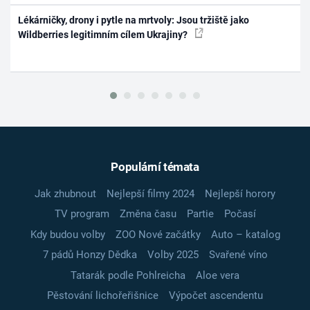
Lékárničky, drony i pytle na mrtvoly: Jsou tržiště jako
Wildberries legitimním cílem Ukrajiny?
Populární témata
Jak zhubnout
Nejlepší filmy 2024
Nejlepší horory
TV program
Změna času
Partie
Počasí
Kdy budou volby
ZOO Nové začátky
Auto – katalog
7 pádů Honzy Dědka
Volby 2025
Svařené víno
Tatarák podle Pohlreicha
Aloe vera
Pěstování lichořeřišnice
Výpočet ascendentu