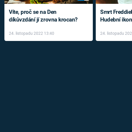
Víte, proč se na Den
Smrt Freddie
díkůvzdání jí zrovna krocan?
Hudební ikon
až do konce 
24. listopadu 2022 13:40
24. listopadu 20
léky