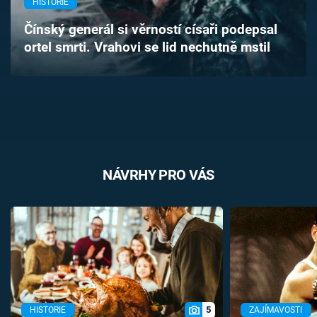
HISTORIE
Časopis
Čínský generál si věrností císaři podepsal
ortel smrti. Vrahovi se lid nechutně mstil
Sledujte prima+
Přihlášení
Sledujte nás
NÁVRHY PRO VÁS
5
HISTORIE
ZAJÍMAVOSTI