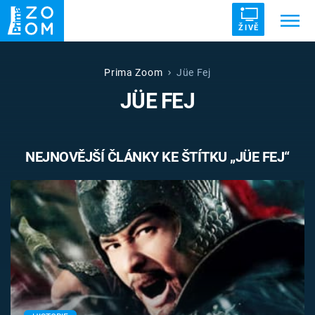
ŽIVĚ
Trendy:
ZRÁDCI
UFO
DRUHÁ SVĚTOVÁ VÁLKA
Prima Zoom
Jüe Fej
JÜE FEJ
ZÁHADY
VETŘELCI DÁVNOVĚKU
NEJNOVĚJŠÍ ČLÁNKY KE ŠTÍTKU „JÜE FEJ“
Témata
Témata
Pořady
TV Program