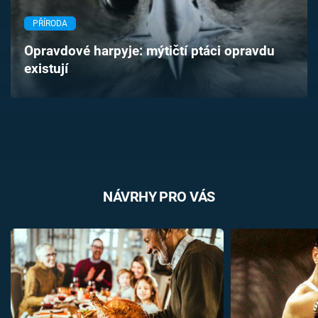
Časopis
PŘÍRODA
Sledujte prima+
Opravdové harpyje: mýtičtí ptáci opravdu
existují
Přihlášení
Sledujte nás
NÁVRHY PRO VÁS