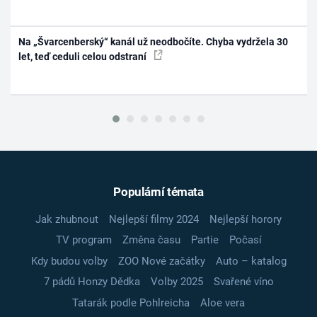
Na „Švarcenberský“ kanál už neodbočíte. Chyba vydržela 30
let, teď ceduli celou odstraní
Populární témata
Jak zhubnout
Nejlepší filmy 2024
Nejlepší horory
TV program
Změna času
Partie
Počasí
Kdy budou volby
ZOO Nové začátky
Auto – katalog
7 pádů Honzy Dědka
Volby 2025
Svařené víno
Tatarák podle Pohlreicha
Aloe vera