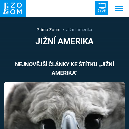
ŽIVĚ
Trendy:
ZRÁDCI
UFO
DRUHÁ SVĚTOVÁ VÁLKA
Prima Zoom
Jižní amerika
JIŽNÍ AMERIKA
ZÁHADY
VETŘELCI DÁVNOVĚKU
NEJNOVĚJŠÍ ČLÁNKY KE ŠTÍTKU „JIŽNÍ
AMERIKA“
Témata
Témata
Pořady
TV Program