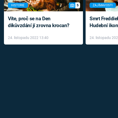
5
HISTORIE
ZAJÍMAVOSTI
Víte, proč se na Den
Smrt Freddie
díkůvzdání jí zrovna krocan?
Hudební ikon
až do konce 
24. listopadu 2022 13:40
24. listopadu 20
léky