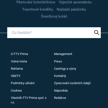
Pěstování lichořeřišnice
Výpočet ascendentu
Tvarohové knedlíky
Nejlepší palačinky
Švestkový koláč
O FTV Prima
Management
Volná místa
Press
Reklama
Castingy a výzvy
HbbTV
Kontakty
Podmínky užívání
Zpracování osobních údajů
Cookies
Nápověda
Vlastník FTV Prima spol. s
Redakce
r.o.