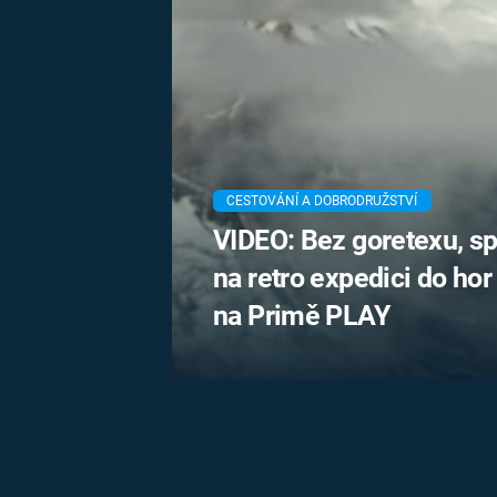
MARIE TEREZIE
ADOLF HITLER
NAPOLEON
BONAPARTE
ATENTÁT NA
REINHARDA
BRITSKÁ
HEYDRICHA
KRÁLOVSKÁ
RODINA
PRVNÍ SVĚTOVÁ
VÁLKA
CESTOVÁNÍ A DOBRODRUŽSTVÍ
VIDEO: Bez goretexu, s
na retro expedici do ho
na Primě PLAY