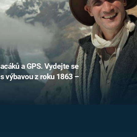
FILMY VERS
REALITA
UFO A
MIMOZEMŠŤANÉ
HORORY VE
REALITA
UTAJENÉ PŘÍBĚHY
ČESKÝCH DĚJIN
OPTICKÉ ILU
KLAMY
ALTERNATIVNÍ
HISTORIE
pacáků a GPS. Vydejte se
r s výbavou z roku 1863 –