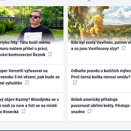
rtyho frky: Táta kvůli mému
Kdo byl svatý Vavřinec, patron v
oru málem přišel o práci,
a co jsou Vavřincovy slzy?
práví kontroverzní Řezník
per Vercetti vyfasoval na
Odhalte pravdu o kočičích mýtec
vensku 5 let vězení, pak bude ze
Proč černá kočka nenosí smůlu?
mě vyhoštěn
vý objev Kazmy? Blondýnka se s
Ibišek americký přitahuje
 vodí za ruce a fotí se na místě
pozornost obřími květy. Pěstuje 
ko Rosecká
snadno