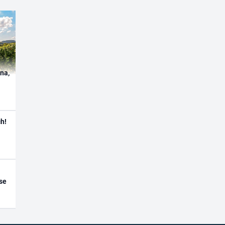
ína,
h!
se