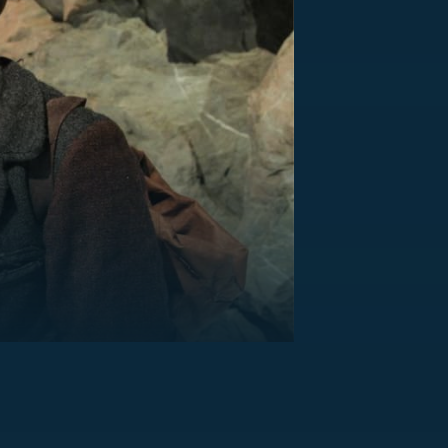
US
RSUS
ZE A