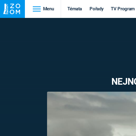
Menu
Témata
Pořady
TV Program
Cestování
Historie
HRADY A ZÁMKY
VIKINGOVÉ
HEDVÁBNÁ STEZKA
EPIDEMIE A
PANDEMIE
PŘÍRODA
NEJNO
STAROVĚKÝ EGYPT
Druhá
Výročí
světová válka