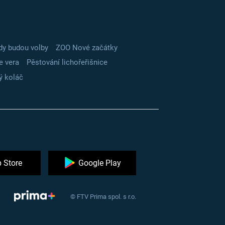
dy budou volby
ZOO Nové začátky
e vera
Pěstování lichořeřišnice
ý koláč
 Store
Google Play
© FTV Prima spol. s r.o.