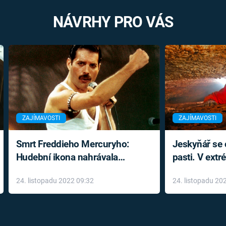
NÁVRHY PRO VÁS
ZAJÍMAVOSTI
ZAJÍMAVOSTI
Smrt Freddieho Mercuryho:
Jeskyňář se c
Hudební ikona nahrávala
pasti. V ext
až do konce života a odmítala
prožil noční
24. listopadu 2022 09:32
24. listopadu 20
léky
klaustrofobi