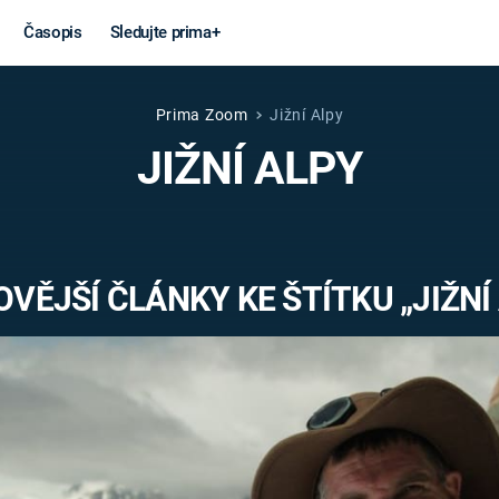
Časopis
Sledujte prima+
Prima Zoom
Jižní Alpy
Věda a
Války
JIŽNÍ ALPY
technika
STUDENÁ V
KORONAVIRUS
VÁLKA VE
VIETNAMU
VESMÍR
VĚJŠÍ ČLÁNKY KE ŠTÍTKU „JIŽNÍ
VÁLEČNÉ FI
MARS
SERIÁLY
Záhady a
Zajímav
konspirace