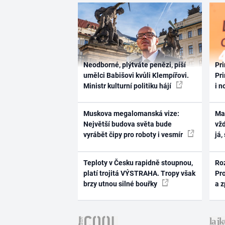
Neodborné, plýtváte penězi, píší
Pri
umělci Babišovi kvůli Klempířovi.
Pri
Ministr kulturní politiku hájí
i n
Muskova megalomanská vize:
Ma
Největší budova světa bude
vž
vyrábět čipy pro roboty i vesmír
já,
Teploty v Česku rapidně stoupnou,
Ro
platí trojitá VÝSTRAHA. Tropy však
Pr
brzy utnou silné bouřky
a 