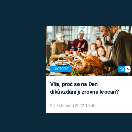
5
HISTORIE
Víte, proč se na Den
díkůvzdání jí zrovna krocan?
24. listopadu 2022 13:40