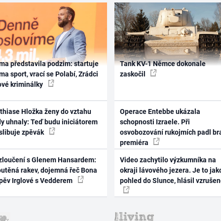
ma představila podzim: startuje
Tank KV-1 Němce dokonale
ma sport, vrací se Polabí, Zrádci
zaskočil
ové kriminálky
thiase Hložka ženy do vztahu
Operace Entebbe ukázala
dy uhnaly: Teď budu iniciátorem
schopnosti Izraele. Při
 slibuje zpěvák
osvobozování rukojmích padl br
premiéra
zloučení s Glenem Hansardem:
Video zachytilo výzkumníka na
outěná rakev, dojemná řeč Bona
okraji lávového jezera. Je to jak
zpěv Irglové s Vedderem
pohled do Slunce, hlásil vzruše