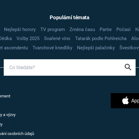
Populární témata
Nejlepší horory
TV program
Změna času
Partie
Počasí
K
Dědka
Volby 2025
Svařené víno
Tatarák podle Pohlreicha
Alo
t ascendentu
Tvarohové knedlíky
Nejlepší palačinky
Švestkov
ement
App
y a výzvy
ty
vání osobních údajů