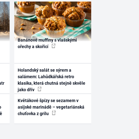
Banánové muffiny s vlašskými
ořechy a skořicí
Holandský salát se sýrem a
salámem: Lahůdkářská retro
atr
klasika, která chutná stejně skvěle
jako dřív
Květákové špízy se sezamem v
o
asijské marinádě – vegetariánská
ně
chuťovka z grilu