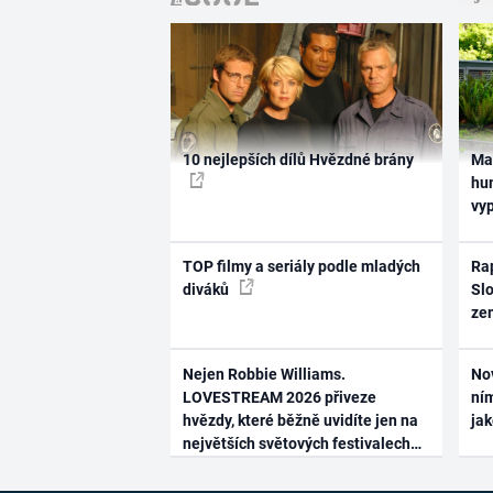
10 nejlepších dílů Hvězdné brány
Ma
hum
vy
TOP filmy a seriály podle mladých
Rap
diváků
Slo
ze
Nejen Robbie Williams.
No
LOVESTREAM 2026 přiveze
ním
hvězdy, které běžně uvidíte jen na
ja
největších světových festivalech