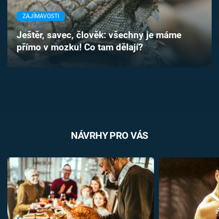
Časopis
ZAJÍMAVOSTI
Sledujte prima+
Ještěr, savec, člověk: všechny je máme
přímo v mozku! Co tam dělají?
Přihlášení
Sledujte nás
NÁVRHY PRO VÁS