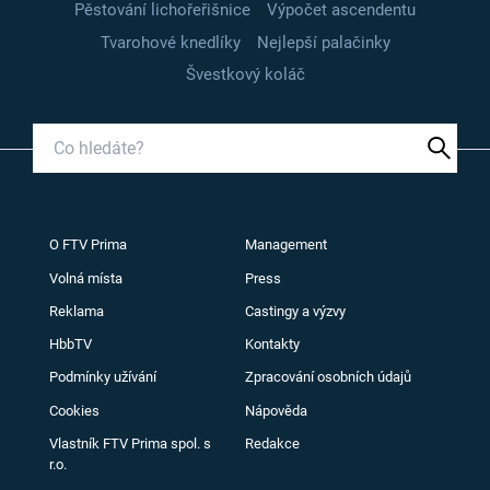
Pěstování lichořeřišnice
Výpočet ascendentu
Tvarohové knedlíky
Nejlepší palačinky
Švestkový koláč
O FTV Prima
Management
Volná místa
Press
Reklama
Castingy a výzvy
HbbTV
Kontakty
Podmínky užívání
Zpracování osobních údajů
Cookies
Nápověda
Vlastník FTV Prima spol. s
Redakce
r.o.