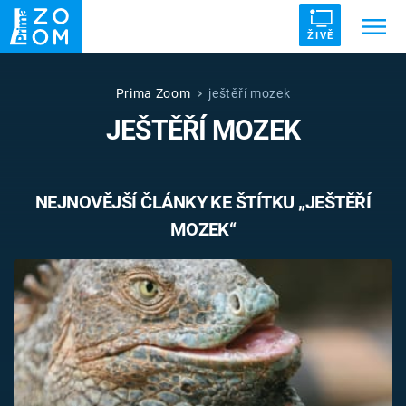
ŽIVĚ
Trendy:
ZRÁDCI
UFO
DRUHÁ SVĚTOVÁ VÁLKA
Prima Zoom
ještěří mozek
JEŠTĚŘÍ MOZEK
ZÁHADY
VETŘELCI DÁVNOVĚKU
NEJNOVĚJŠÍ ČLÁNKY KE ŠTÍTKU „JEŠTĚŘÍ
MOZEK“
Témata
Témata
Pořady
TV Program