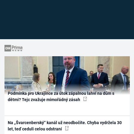
Podmínka pro Ukrajince za útok zápalnou lahví na dům s
dětmi? Tejc zvažuje mimořádný zásah
Na „Švarcenberský“ kanál už neodbočíte. Chyba vydržela 30
let, teď ceduli celou odstraní