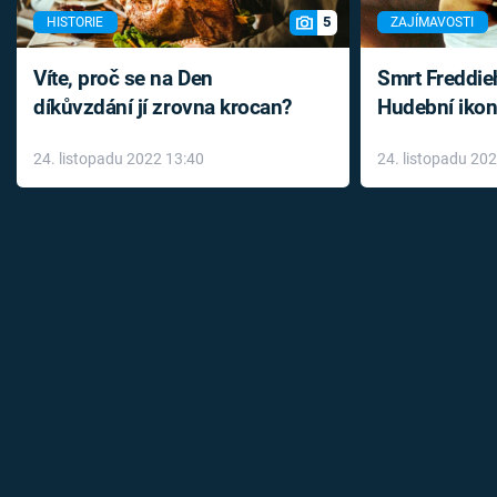
5
HISTORIE
ZAJÍMAVOSTI
Víte, proč se na Den
Smrt Freddie
díkůvzdání jí zrovna krocan?
Hudební ikon
až do konce 
24. listopadu 2022 13:40
24. listopadu 20
léky