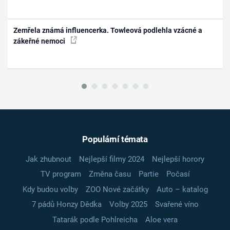
Zemřela známá influencerka. Towleová podlehla vzácné a
zákeřné nemoci
Populární témata
Jak zhubnout
Nejlepší filmy 2024
Nejlepší horory
TV program
Změna času
Partie
Počasí
Kdy budou volby
ZOO Nové začátky
Auto – katalog
7 pádů Honzy Dědka
Volby 2025
Svařené víno
Tatarák podle Pohlreicha
Aloe vera