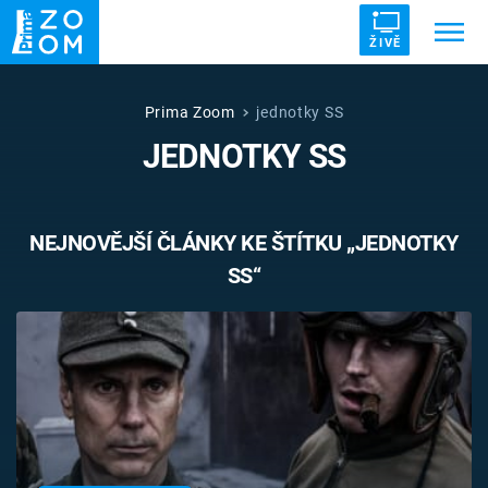
ŽIVĚ
Trendy:
ZRÁDCI
UFO
DRUHÁ SVĚTOVÁ VÁLKA
Prima Zoom
jednotky SS
JEDNOTKY SS
ZÁHADY
VETŘELCI DÁVNOVĚKU
NEJNOVĚJŠÍ ČLÁNKY KE ŠTÍTKU „JEDNOTKY
SS“
Témata
Témata
Pořady
TV Program