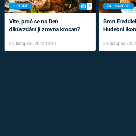
5
HISTORIE
ZAJÍMAVOSTI
Víte, proč se na Den
Smrt Freddie
díkůvzdání jí zrovna krocan?
Hudební ikon
až do konce 
24. listopadu 2022 13:40
24. listopadu 20
léky