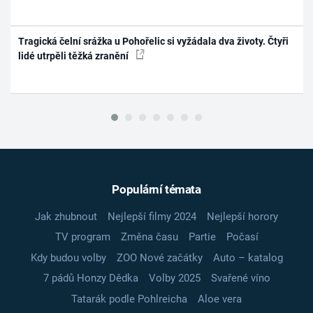
Tragická čelní srážka u Pohořelic si vyžádala dva životy. Čtyři
lidé utrpěli těžká zranění
Populární témata
Jak zhubnout
Nejlepší filmy 2024
Nejlepší horory
TV program
Změna času
Partie
Počasí
Kdy budou volby
ZOO Nové začátky
Auto – katalog
7 pádů Honzy Dědka
Volby 2025
Svařené víno
Tatarák podle Pohlreicha
Aloe vera