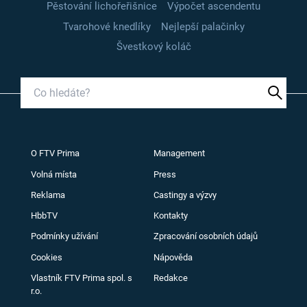
Pěstování lichořeřišnice
Výpočet ascendentu
Tvarohové knedlíky
Nejlepší palačinky
Švestkový koláč
O FTV Prima
Management
Volná místa
Press
Reklama
Castingy a výzvy
HbbTV
Kontakty
Podmínky užívání
Zpracování osobních údajů
Cookies
Nápověda
Vlastník FTV Prima spol. s
Redakce
r.o.