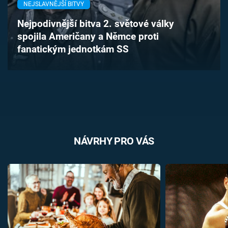
NEJSLAVNĚJŠÍ BITVY
Časopis
Nejpodivnější bitva 2. světové války
Sledujte prima+
spojila Američany a Němce proti
fanatickým jednotkám SS
Přihlášení
Sledujte nás
NÁVRHY PRO VÁS