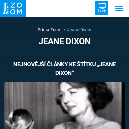
ŽIVĚ
Trendy:
ZRÁDCI
UFO
DRUHÁ SVĚTOVÁ VÁLKA
Prima Zoom
Jeane Dixon
JEANE DIXON
ZÁHADY
VETŘELCI DÁVNOVĚKU
NEJNOVĚJŠÍ ČLÁNKY KE ŠTÍTKU „JEANE
DIXON“
Témata
Témata
Pořady
TV Program