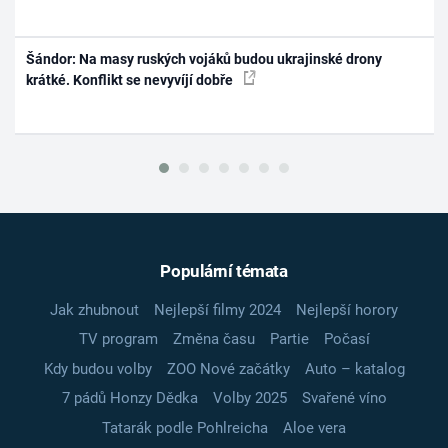
Šándor: Na masy ruských vojáků budou ukrajinské drony
krátké. Konflikt se nevyvíjí dobře
Populární témata
Jak zhubnout
Nejlepší filmy 2024
Nejlepší horory
TV program
Změna času
Partie
Počasí
Kdy budou volby
ZOO Nové začátky
Auto – katalog
7 pádů Honzy Dědka
Volby 2025
Svařené víno
Tatarák podle Pohlreicha
Aloe vera