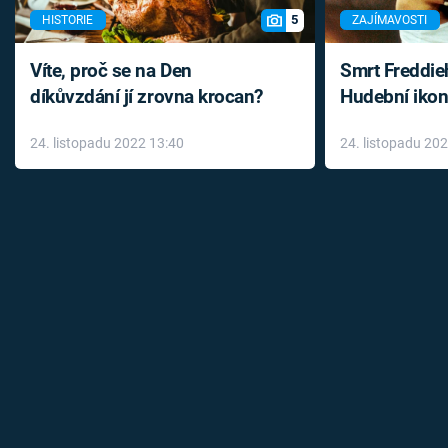
5
HISTORIE
ZAJÍMAVOSTI
Víte, proč se na Den
Smrt Freddie
díkůvzdání jí zrovna krocan?
Hudební ikon
až do konce 
24. listopadu 2022 13:40
24. listopadu 20
léky