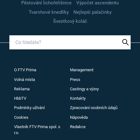
Pěstování lichořeřišnice
Výpočet ascendentu
Tvarohové knedlíky
Nejlepší palačinky
Švestkový koláč
O FTV Prima
Management
Volná místa
Press
Reklama
Castingy a výzvy
HbbTV
Kontakty
Podmínky užívání
Zpracování osobních údajů
Cookies
Nápověda
Vlastník FTV Prima spol. s
Redakce
r.o.