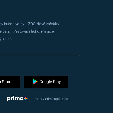
dy budou volby
ZOO Nové začátky
e vera
Pěstování lichořeřišnice
ý koláč
 Store
Google Play
© FTV Prima spol. s r.o.