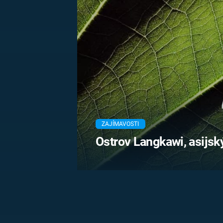
MARIE TEREZIE
ADOLF HITLER
NAPOLEON
BONAPARTE
ATENTÁT NA
REINHARDA
BRITSKÁ
HEYDRICHA
KRÁLOVSKÁ
RODINA
PRVNÍ SVĚTOVÁ
VÁLKA
ZAJÍMAVOSTI
Ostrov Langkawi, asijsk