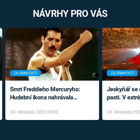
NÁVRHY PRO VÁS
ZAJÍMAVOSTI
ZAJÍMAVOSTI
Smrt Freddieho Mercuryho:
Jeskyňář se c
Hudební ikona nahrávala
pasti. V ext
až do konce života a odmítala
prožil noční
24. listopadu 2022 09:32
24. listopadu 20
léky
klaustrofobi