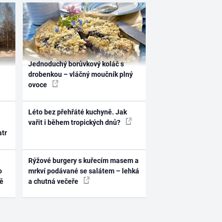
Jednoduchý borůvkový koláč s
drobenkou – vláčný moučník plný
ovoce
Léto bez přehřáté kuchyně. Jak
vařit i během tropických dnů?
atr
Rýžové burgery s kuřecím masem a
o
mrkví podávané se salátem – lehká
ně
a chutná večeře