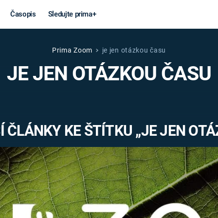
Časopis
Sledujte prima+
Prima Zoom
je jen otázkou času
Věda a
Války
JE JEN OTÁZKOU ČASU
technika
STUDENÁ V
KORONAVIRUS
VÁLKA VE
VIETNAMU
VESMÍR
 ČLÁNKY KE ŠTÍTKU „JE JEN OT
VÁLEČNÉ FI
MARS
SERIÁLY
Záhady a
Zajímav
konspirace