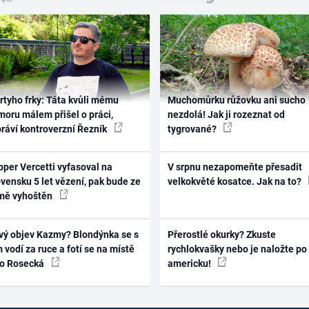
rtyho frky: Táta kvůli mému
Muchomůrku růžovku ani sucho
oru málem přišel o práci,
nezdolá! Jak ji rozeznat od
práví kontroverzní Řezník
tygrované?
per Vercetti vyfasoval na
V srpnu nezapomeňte přesadit
vensku 5 let vězení, pak bude ze
velkokvěté kosatce. Jak na to?
mě vyhoštěn
vý objev Kazmy? Blondýnka se s
Přerostlé okurky? Zkuste
 vodí za ruce a fotí se na místě
rychlokvašky nebo je naložte po
ko Rosecká
americku!