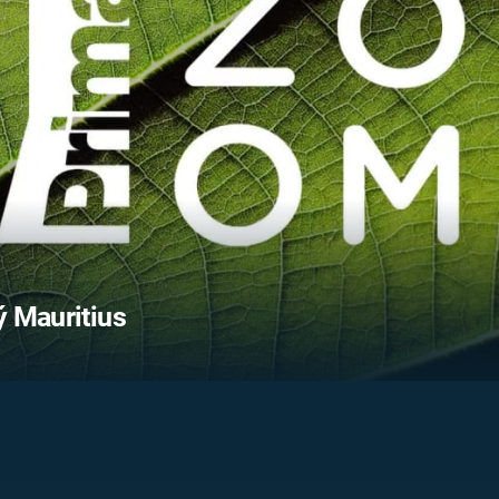
FILMY VERS
REALITA
UFO A
MIMOZEMŠŤANÉ
HORORY VE
REALITA
UTAJENÉ PŘÍBĚHY
ČESKÝCH DĚJIN
OPTICKÉ ILU
KLAMY
ALTERNATIVNÍ
HISTORIE
ý Mauritius