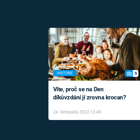
5
HISTORIE
Víte, proč se na Den
díkůvzdání jí zrovna krocan?
24. listopadu 2022 13:40