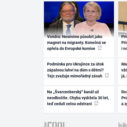
Vondra: Nesmíme působit jako
Pri
magnet na migranty. Konečná se
Pri
opřela do Evropské komise
i n
Podmínka pro Ukrajince za útok
Ma
zápalnou lahví na dům s dětmi?
vž
Tejc zvažuje mimořádný zásah
já,
Na „Švarcenberský“ kanál už
Ro
neodbočíte. Chyba vydržela 30 let,
Pr
teď ceduli celou odstraní
a 