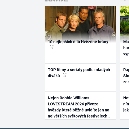
10 nejlepších dílů Hvězdné brány
Ma
hum
vy
TOP filmy a seriály podle mladých
Rap
diváků
Slo
ze
Nejen Robbie Williams.
No
LOVESTREAM 2026 přiveze
ním
hvězdy, které běžně uvidíte jen na
ja
největších světových festivalech