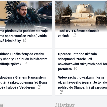
ma představila podzim: startuje
Tank KV-1 Němce dokonale
ma sport, vrací se Polabí, Zrádci
zaskočil
ové kriminálky
thiase Hložka ženy do vztahu
Operace Entebbe ukázala
dy uhnaly: Teď budu iniciátorem
schopnosti Izraele. Při
 slibuje zpěvák
osvobozování rukojmích padl br
premiéra
zloučení s Glenem Hansardem:
Video zachytilo výzkumníka na
outěná rakev, dojemná řeč Bona
okraji lávového jezera. Je to jak
zpěv Irglové s Vedderem
pohled do Slunce, hlásil vzruše