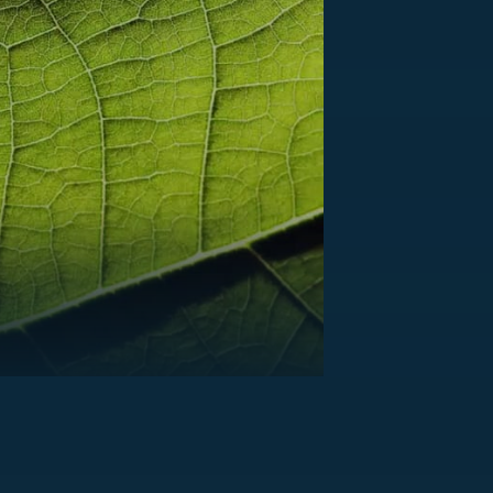
US
RSUS
ZE A