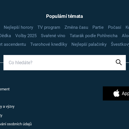
Populární témata
Nejlepší horory
TV program
Změna času
Partie
Počasí
K
Dědka
Volby 2025
Svařené víno
Tatarák podle Pohlreicha
Alo
t ascendentu
Tvarohové knedlíky
Nejlepší palačinky
Švestkov
ement
App
y a výzvy
ty
vání osobních údajů