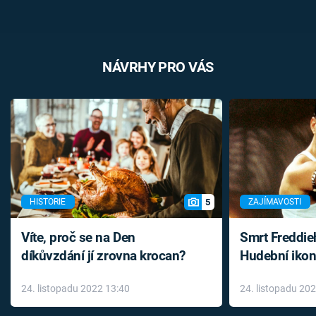
NÁVRHY PRO VÁS
5
HISTORIE
ZAJÍMAVOSTI
Víte, proč se na Den
Smrt Freddie
díkůvzdání jí zrovna krocan?
Hudební ikon
až do konce 
24. listopadu 2022 13:40
24. listopadu 20
léky