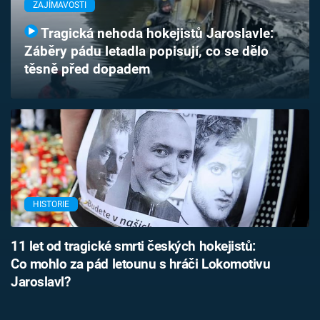
ZAJÍMAVOSTI
Časopis
Tragická nehoda hokejistů Jaroslavle:
Sledujte prima+
Záběry pádu letadla popisují, co se dělo
těsně před dopadem
Přihlášení
Sledujte nás
HISTORIE
11 let od tragické smrti českých hokejistů:
Co mohlo za pád letounu s hráči Lokomotivu
Jaroslavl?