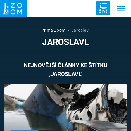
ŽIVĚ
Trendy:
ZRÁDCI
UFO
DRUHÁ SVĚTOVÁ VÁLKA
Prima Zoom
Jaroslavl
JAROSLAVL
ZÁHADY
VETŘELCI DÁVNOVĚKU
NEJNOVĚJŠÍ ČLÁNKY KE ŠTÍTKU
„JAROSLAVL“
Témata
Témata
Pořady
TV Program