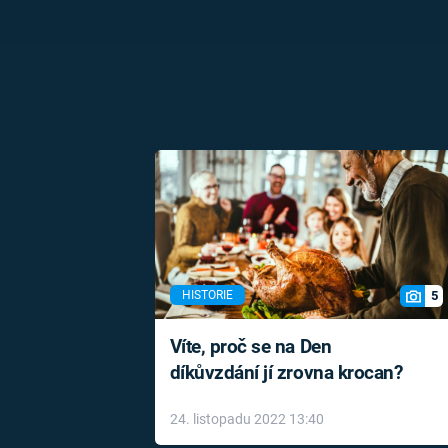
5
HISTORIE
Víte, proč se na Den
díkůvzdání jí zrovna krocan?
24. listopadu 2022 13:40