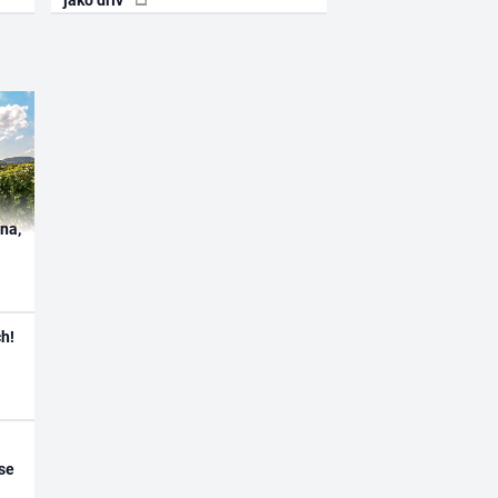
ína,
h!
se