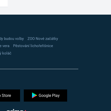
dy budou volby
ZOO Nové začátky
e vera
Pěstování lichořeřišnice
ý koláč
 Store
Google Play