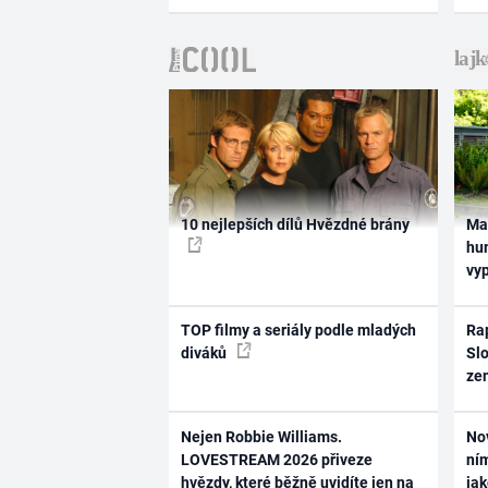
10 nejlepších dílů Hvězdné brány
Ma
hum
vy
TOP filmy a seriály podle mladých
Rap
diváků
Slo
ze
Nejen Robbie Williams.
No
LOVESTREAM 2026 přiveze
ním
hvězdy, které běžně uvidíte jen na
ja