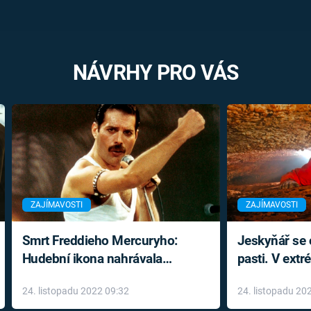
NÁVRHY PRO VÁS
ZAJÍMAVOSTI
ZAJÍMAVOSTI
Smrt Freddieho Mercuryho:
Jeskyňář se c
Hudební ikona nahrávala
pasti. V ext
až do konce života a odmítala
prožil noční
24. listopadu 2022 09:32
24. listopadu 20
léky
klaustrofobi