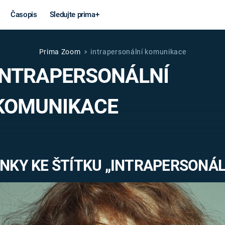
Časopis
Sledujte prima+
Prima Zoom
intrapersonální komunikace
Věda a
Války
INTRAPERSONÁLNÍ
technika
STUDENÁ V
KOMUNIKACE
KORONAVIRUS
VÁLKA VE
VIETNAMU
VESMÍR
VÁLEČNÉ FI
MARS
SERIÁLY
NKY KE ŠTÍTKU „INTRAPERSONÁ
Záhady a
Zajímav
konspirace