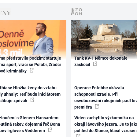
ma představila podzim: startuje
Tank KV-1 Němce dokonale
ma sport, vrací se Polabí, Zrádci
zaskočil
ové kriminálky
thiase Hložka ženy do vztahu
Operace Entebbe ukázala
dy uhnaly: Teď budu iniciátorem
schopnosti Izraele. Při
 slibuje zpěvák
osvobozování rukojmích padl br
premiéra
zloučení s Glenem Hansardem:
Video zachytilo výzkumníka na
outěná rakev, dojemná řeč Bona
okraji lávového jezera. Je to jak
zpěv Irglové s Vedderem
pohled do Slunce, hlásil vzruše