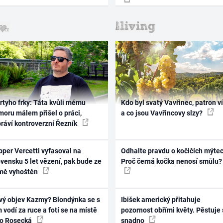
rtyho frky: Táta kvůli mému
Kdo byl svatý Vavřinec, patron v
oru málem přišel o práci,
a co jsou Vavřincovy slzy?
práví kontroverzní Řezník
per Vercetti vyfasoval na
Odhalte pravdu o kočičích mýtec
vensku 5 let vězení, pak bude ze
Proč černá kočka nenosí smůlu?
mě vyhoštěn
vý objev Kazmy? Blondýnka se s
Ibišek americký přitahuje
 vodí za ruce a fotí se na místě
pozornost obřími květy. Pěstuje 
ko Rosecká
snadno