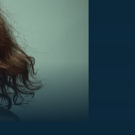
US
RSUS
ZE A