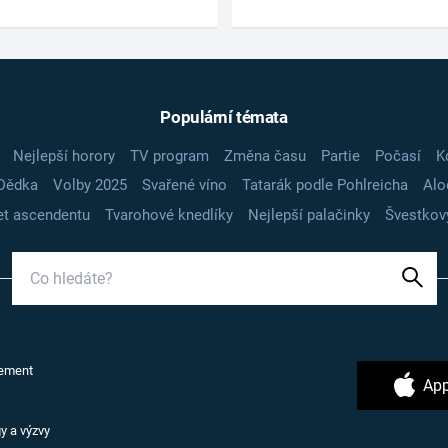
Populární témata
Nejlepší horory
TV program
Změna času
Partie
Počasí
K
Dědka
Volby 2025
Svařené víno
Tatarák podle Pohlreicha
Alo
t ascendentu
Tvarohové knedlíky
Nejlepší palačinky
Švestkov
ement
App
y a výzvy