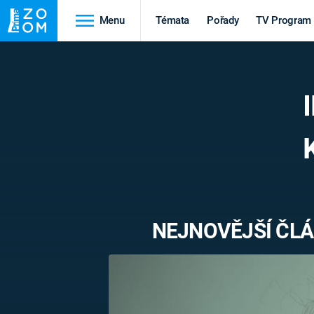
Menu
Témata
Pořady
TV Program
Cestování
Historie
HRADY A ZÁMKY
VIKINGOVÉ
HEDVÁBNÁ STEZKA
EPIDEMIE A
PANDEMIE
PŘÍRODA
STAROVĚKÝ EGYPT
NEJNOVĚJŠÍ ČLÁ
Druhá
Výročí
světová válka