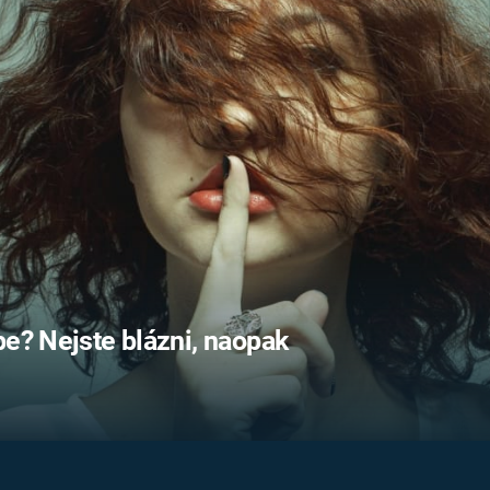
FILMY VERS
REALITA
UFO A
MIMOZEMŠŤANÉ
HORORY VE
REALITA
UTAJENÉ PŘÍBĚHY
ČESKÝCH DĚJIN
OPTICKÉ ILU
KLAMY
ALTERNATIVNÍ
HISTORIE
be? Nejste blázni, naopak