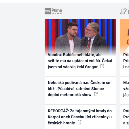
Vondra: Babiše nehlídáte, ale
Pri
svítíte mu na uplácení voličů. Čekal
Pri
jsem od vás víc, řekl Gregor
i n
Nebeská podívaná nad Českem se
Ma
blíží. Působivé zatmění Slunce
vž
doplní meteorická show
já,
REPORTÁŽ: Za tajemnými hrady do
Ro
Karpat aneb Fascinující zříceniny u
Pr
českých hranic
a 