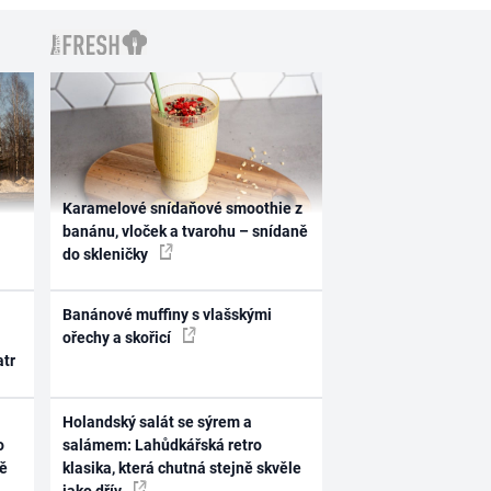
Karamelové snídaňové smoothie z
banánu, vloček a tvarohu – snídaně
do skleničky
Banánové muffiny s vlašskými
ořechy a skořicí
atr
Holandský salát se sýrem a
o
salámem: Lahůdkářská retro
ně
klasika, která chutná stejně skvěle
jako dřív