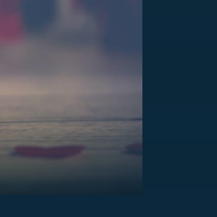
US
RSUS
ZE A