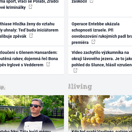
ma sport, vrací se Polabí, Zrádci
zaskočil
ové kriminálky
thiase Hložka ženy do vztahu
Operace Entebbe ukázala
dy uhnaly: Teď budu iniciátorem
schopnosti Izraele. Při
 slibuje zpěvák
osvobozování rukojmích padl br
premiéra
zloučení s Glenem Hansardem:
Video zachytilo výzkumníka na
outěná rakev, dojemná řeč Bona
okraji lávového jezera. Je to jak
zpěv Irglové s Vedderem
pohled do Slunce, hlásil vzruše
rtyho frky: Táta kvůli mému
Kdo byl svatý Vavřinec, patron v