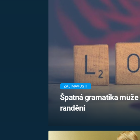
MARIE TEREZIE
ADOLF HITLER
NAPOLEON
BONAPARTE
ATENTÁT NA
REINHARDA
BRITSKÁ
HEYDRICHA
KRÁLOVSKÁ
RODINA
PRVNÍ SVĚTOVÁ
VÁLKA
ZAJÍMAVOSTI
Špatná gramatika může m
randění