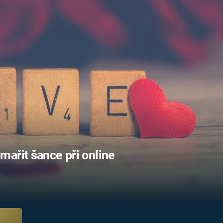
FILMY VERS
REALITA
UFO A
MIMOZEMŠŤANÉ
HORORY VE
REALITA
UTAJENÉ PŘÍBĚHY
ČESKÝCH DĚJIN
OPTICKÉ ILU
KLAMY
ALTERNATIVNÍ
HISTORIE
ařit šance při online