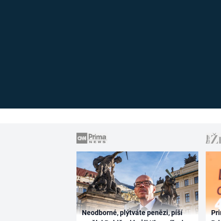
Neodborné, plýtváte penězi, píší
Pri