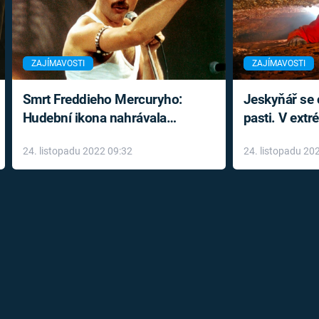
ZAJÍMAVOSTI
ZAJÍMAVOSTI
Smrt Freddieho Mercuryho:
Jeskyňář se c
Hudební ikona nahrávala
pasti. V ext
až do konce života a odmítala
prožil noční
24. listopadu 2022 09:32
24. listopadu 20
léky
klaustrofobi