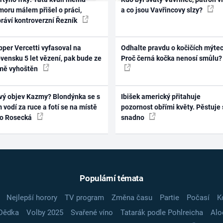
oru málem přišel o práci,
a co jsou Vavřincovy slzy?
práví kontroverzní Řezník
per Vercetti vyfasoval na
Odhalte pravdu o kočičích mýtec
vensku 5 let vězení, pak bude ze
Proč černá kočka nenosí smůlu?
mě vyhoštěn
vý objev Kazmy? Blondýnka se s
Ibišek americký přitahuje
 vodí za ruce a fotí se na místě
pozornost obřími květy. Pěstuje 
ko Rosecká
snadno
Populární témata
Nejlepší horory
TV program
Změna času
Partie
Počasí
K
Dědka
Volby 2025
Svařené víno
Tatarák podle Pohlreicha
Alo