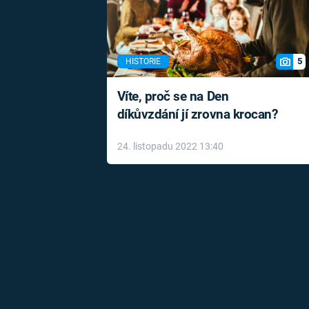
5
HISTORIE
Víte, proč se na Den
díkůvzdání jí zrovna krocan?
24. listopadu 2022 13:40