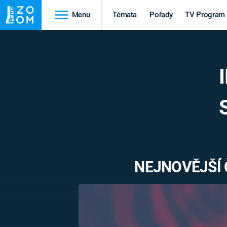
Menu
Témata
Pořady
TV Program
Cestování
Historie
HRADY A ZÁMKY
VIKINGOVÉ
HEDVÁBNÁ STEZKA
EPIDEMIE A
PANDEMIE
PŘÍRODA
STAROVĚKÝ EGYPT
NEJNOVĚJŠÍ 
Druhá
Výročí
světová válka