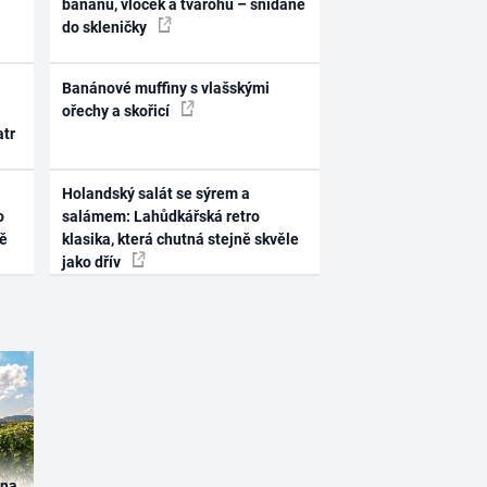
banánu, vloček a tvarohu – snídaně
do skleničky
Banánové muffiny s vlašskými
ořechy a skořicí
atr
Holandský salát se sýrem a
o
salámem: Lahůdkářská retro
ně
klasika, která chutná stejně skvěle
jako dřív
ína,