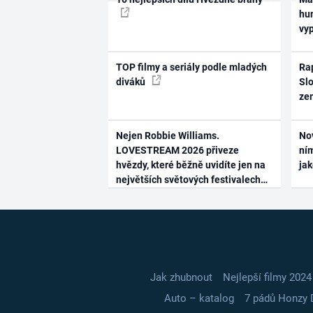
hum
vy
TOP filmy a seriály podle mladých
Rap
diváků
Slo
ze
Nejen Robbie Williams.
No
LOVESTREAM 2026 přiveze
ním
hvězdy, které běžně uvidíte jen na
ja
největších světových festivalech
Jak zhubnout
Nejlepší filmy 2024
Auto – katalog
7 pádů Honzy 