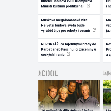
umělci Babišovi kvůli Klempířovi.
Pri
Ministr kulturní politiku hájí
i n
Muskova megalomanská vize:
Ma
Největší budova světa bude
vž
vyrábět čipy pro roboty i vesmír
já,
REPORTÁŽ: Za tajemnými hrady do
Ro
Karpat aneb Fascinující zříceniny u
Pr
českých hranic
a 
10 nejlepších dílů Hvězdné brány
Ma