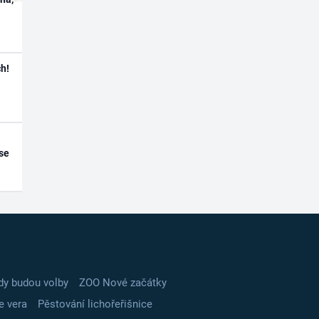
h!
se
dy budou volby
ZOO Nové začátky
e vera
Pěstování lichořeřišnice