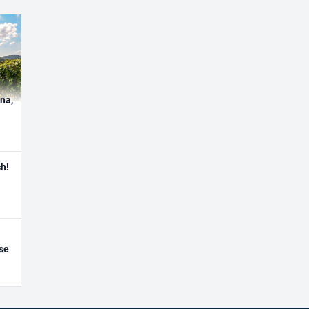
ína,
h!
se