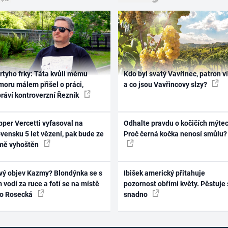
rtyho frky: Táta kvůli mému
Kdo byl svatý Vavřinec, patron v
oru málem přišel o práci,
a co jsou Vavřincovy slzy?
práví kontroverzní Řezník
per Vercetti vyfasoval na
Odhalte pravdu o kočičích mýtec
vensku 5 let vězení, pak bude ze
Proč černá kočka nenosí smůlu?
mě vyhoštěn
vý objev Kazmy? Blondýnka se s
Ibišek americký přitahuje
 vodí za ruce a fotí se na místě
pozornost obřími květy. Pěstuje 
ko Rosecká
snadno