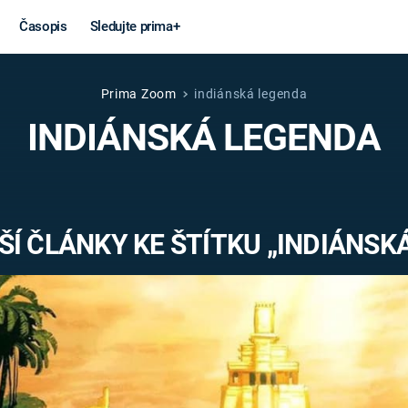
Časopis
Sledujte prima+
Prima Zoom
indiánská legenda
Věda a
Války
INDIÁNSKÁ LEGENDA
technika
STUDENÁ V
KORONAVIRUS
VÁLKA VE
VIETNAMU
VESMÍR
Í ČLÁNKY KE ŠTÍTKU „INDIÁNSK
VÁLEČNÉ FI
MARS
SERIÁLY
Záhady a
Zajímav
konspirace