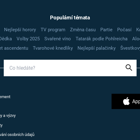
Populární témata
Nejlepší horory
TV program
Změna času
Partie
Počasí
K
Dědka
Volby 2025
Svařené víno
Tatarák podle Pohlreicha
Alo
t ascendentu
Tvarohové knedlíky
Nejlepší palačinky
Švestkov
ement
App
y a výzvy
ty
vání osobních údajů