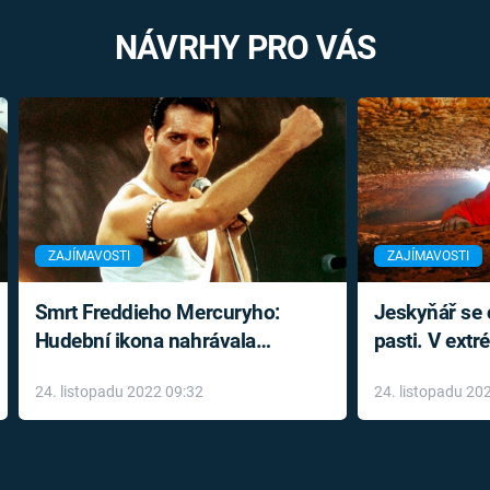
NÁVRHY PRO VÁS
ZAJÍMAVOSTI
ZAJÍMAVOSTI
Smrt Freddieho Mercuryho:
Jeskyňář se c
Hudební ikona nahrávala
pasti. V ext
až do konce života a odmítala
prožil noční
24. listopadu 2022 09:32
24. listopadu 20
léky
klaustrofobi