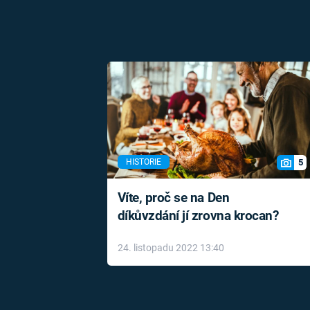
5
HISTORIE
Víte, proč se na Den
díkůvzdání jí zrovna krocan?
24. listopadu 2022 13:40