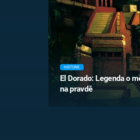
MARIE TEREZIE
ADOLF HITLER
NAPOLEON
BONAPARTE
ATENTÁT NA
REINHARDA
BRITSKÁ
HEYDRICHA
KRÁLOVSKÁ
RODINA
PRVNÍ SVĚTOVÁ
VÁLKA
HISTORIE
El Dorado: Legenda o mě
na pravdě