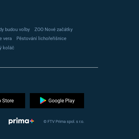
dy budou volby
ZOO Nové začátky
e vera
Pěstování lichořeřišnice
ý koláč
 Store
Google Play
© FTV Prima spol. s r.o.