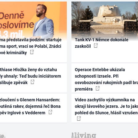
ma představila podzim: startuje
Tank KV-1 Němce dokonale
ma sport, vrací se Polabí, Zrádci
zaskočil
ové kriminálky
thiase Hložka ženy do vztahu
Operace Entebbe ukázala
dy uhnaly: Teď budu iniciátorem
schopnosti Izraele. Při
 slibuje zpěvák
osvobozování rukojmích padl br
premiéra
zloučení s Glenem Hansardem:
Video zachytilo výzkumníka na
outěná rakev, dojemná řeč Bona
okraji lávového jezera. Je to jak
zpěv Irglové s Vedderem
pohled do Slunce, hlásil vzruše