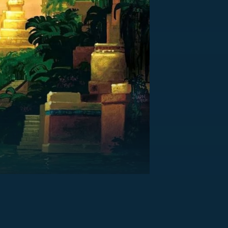
US
RSUS
ZE A