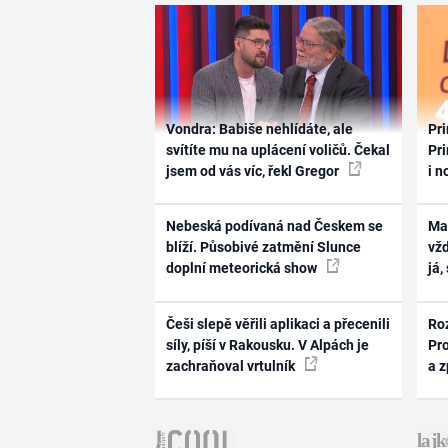
Vondra: Babiše nehlídáte, ale
Pri
svítíte mu na uplácení voličů. Čekal
Pri
jsem od vás víc, řekl Gregor
i n
Nebeská podívaná nad Českem se
Ma
blíží. Působivé zatmění Slunce
vž
doplní meteorická show
já,
Češi slepě věřili aplikaci a přecenili
Ro
síly, píší v Rakousku. V Alpách je
Pr
zachraňoval vrtulník
a 