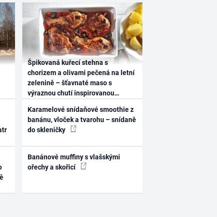
Špikovaná kuřecí stehna s
chorizem a olivami pečená na letní
zelenině – šťavnaté maso s
výraznou chutí inspirovanou
Španělskem
Karamelové snídaňové smoothie z
banánu, vloček a tvarohu – snídaně
atr
do skleničky
Banánové muffiny s vlašskými
o
ořechy a skořicí
ně