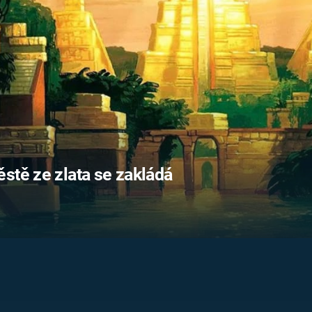
FILMY VERS
REALITA
UFO A
MIMOZEMŠŤANÉ
HORORY VE
REALITA
UTAJENÉ PŘÍBĚHY
ČESKÝCH DĚJIN
OPTICKÉ ILU
KLAMY
ALTERNATIVNÍ
HISTORIE
stě ze zlata se zakládá