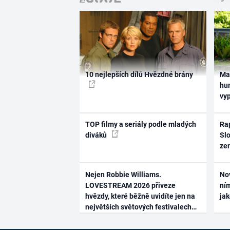
10 nejlepších dílů Hvězdné brány
Ma
hum
vy
TOP filmy a seriály podle mladých
Rap
diváků
Slo
ze
Nejen Robbie Williams.
No
LOVESTREAM 2026 přiveze
ním
hvězdy, které běžně uvidíte jen na
ja
největších světových festivalech