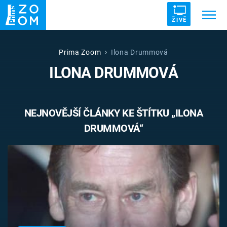
ŽIVĚ
Trendy:
ZRÁDCI
UFO
DRUHÁ SVĚTOVÁ VÁLKA
Prima Zoom
Ilona Drummová
ILONA DRUMMOVÁ
ZÁHADY
VETŘELCI DÁVNOVĚKU
NEJNOVĚJŠÍ ČLÁNKY KE ŠTÍTKU „ILONA
DRUMMOVÁ“
Témata
Témata
Pořady
TV Program