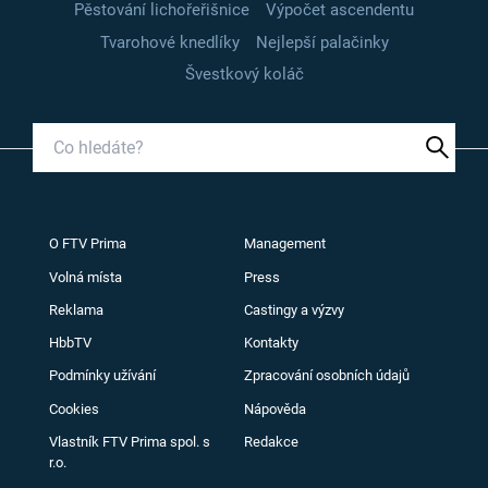
Pěstování lichořeřišnice
Výpočet ascendentu
Tvarohové knedlíky
Nejlepší palačinky
Švestkový koláč
O FTV Prima
Management
Volná místa
Press
Reklama
Castingy a výzvy
HbbTV
Kontakty
Podmínky užívání
Zpracování osobních údajů
Cookies
Nápověda
Vlastník FTV Prima spol. s
Redakce
r.o.