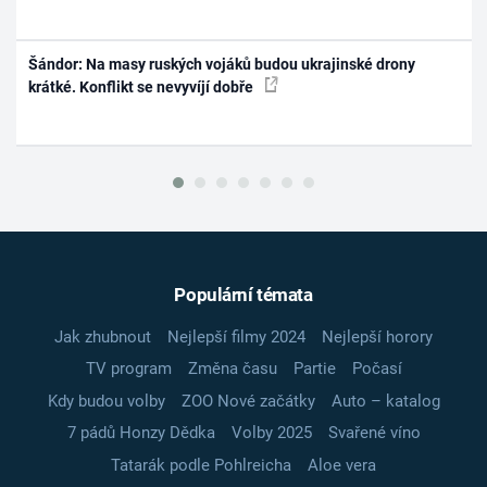
Šándor: Na masy ruských vojáků budou ukrajinské drony
krátké. Konflikt se nevyvíjí dobře
Populární témata
Jak zhubnout
Nejlepší filmy 2024
Nejlepší horory
TV program
Změna času
Partie
Počasí
Kdy budou volby
ZOO Nové začátky
Auto – katalog
7 pádů Honzy Dědka
Volby 2025
Svařené víno
Tatarák podle Pohlreicha
Aloe vera