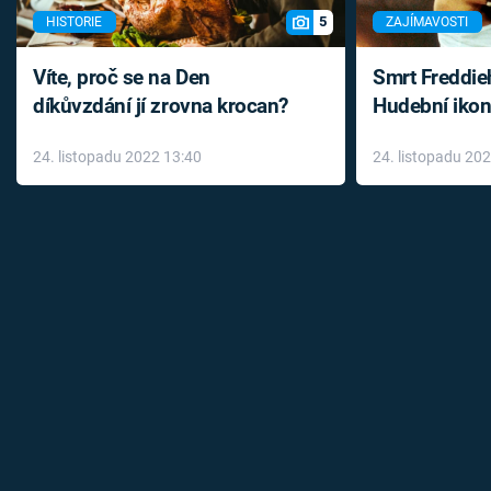
5
HISTORIE
ZAJÍMAVOSTI
Víte, proč se na Den
Smrt Freddie
díkůvzdání jí zrovna krocan?
Hudební ikon
až do konce 
24. listopadu 2022 13:40
24. listopadu 20
léky