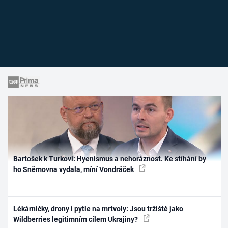
Bartošek k Turkovi: Hyenismus a nehoráznost. Ke stíhání by
ho Sněmovna vydala, míní Vondráček
Lékárničky, drony i pytle na mrtvoly: Jsou tržiště jako
Wildberries legitimním cílem Ukrajiny?