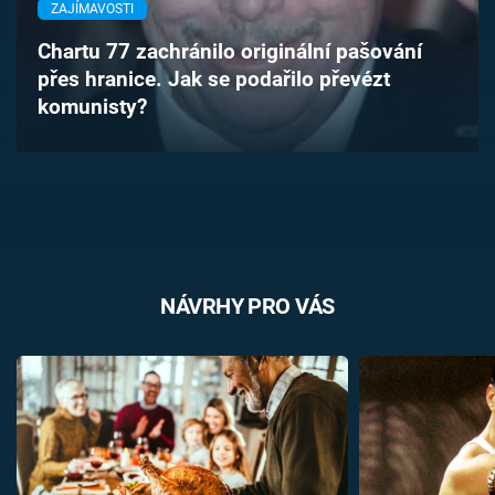
ZAJÍMAVOSTI
Časopis
Chartu 77 zachránilo originální pašování
Sledujte prima+
přes hranice. Jak se podařilo převézt
komunisty?
Přihlášení
Sledujte nás
NÁVRHY PRO VÁS