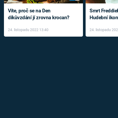
Víte, proč se na Den
Smrt Freddie
díkůvzdání jí zrovna krocan?
Hudební ikon
až do konce 
24. listopadu 2022 13:40
24. listopadu 20
léky