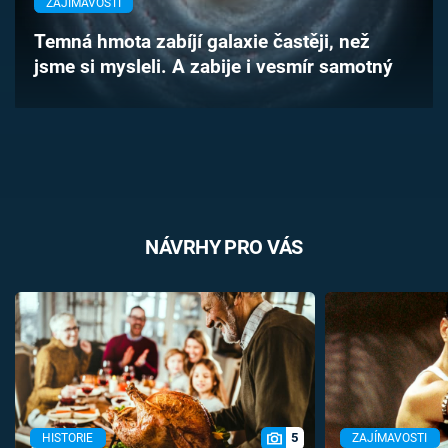
ZAJÍMAVOSTI
Časopis
Temná hmota zabíjí galaxie častěji, než
jsme si mysleli. A zabije i vesmír samotný
Sledujte prima+
Přihlášení
Sledujte nás
NÁVRHY PRO VÁS
5
HISTORIE
ZAJÍMAVOSTI