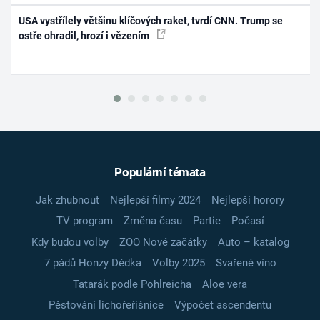
USA vystřílely většinu klíčových raket, tvrdí CNN. Trump se
ostře ohradil, hrozí i vězením
Populární témata
Jak zhubnout
Nejlepší filmy 2024
Nejlepší horory
TV program
Změna času
Partie
Počasí
Kdy budou volby
ZOO Nové začátky
Auto – katalog
7 pádů Honzy Dědka
Volby 2025
Svařené víno
Tatarák podle Pohlreicha
Aloe vera
Pěstování lichořeřišnice
Výpočet ascendentu