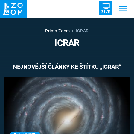
ŽIVĚ
Trendy:
ZRÁDCI
UFO
DRUHÁ SVĚTOVÁ VÁLKA
Prima Zoom
ICRAR
ICRAR
ZÁHADY
VETŘELCI DÁVNOVĚKU
NEJNOVĚJŠÍ ČLÁNKY KE ŠTÍTKU „ICRAR“
Témata
Témata
Pořady
TV Program