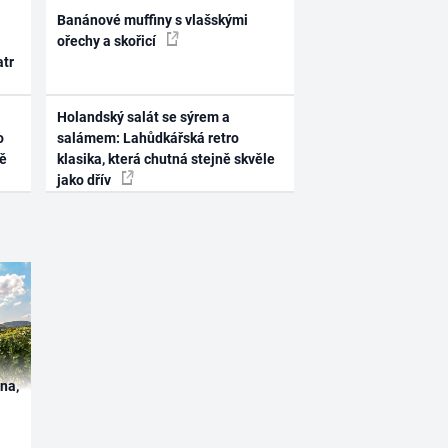
Banánové muffiny s vlašskými
ořechy a skořicí
atr
Holandský salát se sýrem a
o
salámem: Lahůdkářská retro
ně
klasika, která chutná stejně skvěle
jako dřív
ína,