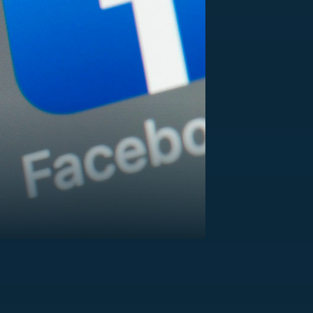
US
RSUS
ZE A