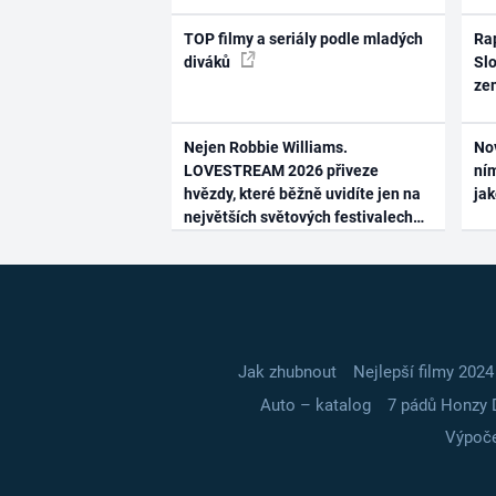
TOP filmy a seriály podle mladých
Rap
diváků
Slo
ze
Nejen Robbie Williams.
No
LOVESTREAM 2026 přiveze
ním
hvězdy, které běžně uvidíte jen na
ja
největších světových festivalech
Jak zhubnout
Nejlepší filmy 2024
Auto – katalog
7 pádů Honzy 
Výpoče