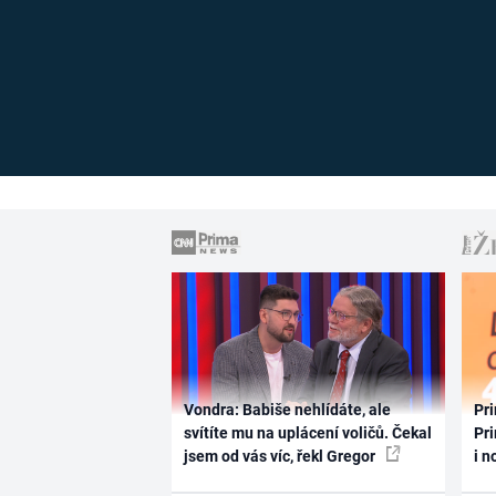
Vondra: Babiše nehlídáte, ale
Pri
svítíte mu na uplácení voličů. Čekal
Pri
jsem od vás víc, řekl Gregor
i n