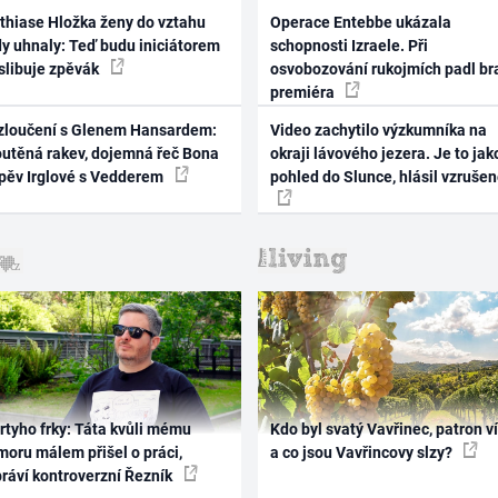
thiase Hložka ženy do vztahu
Operace Entebbe ukázala
dy uhnaly: Teď budu iniciátorem
schopnosti Izraele. Při
 slibuje zpěvák
osvobozování rukojmích padl br
premiéra
zloučení s Glenem Hansardem:
Video zachytilo výzkumníka na
outěná rakev, dojemná řeč Bona
okraji lávového jezera. Je to jak
zpěv Irglové s Vedderem
pohled do Slunce, hlásil vzruše
rtyho frky: Táta kvůli mému
Kdo byl svatý Vavřinec, patron v
oru málem přišel o práci,
a co jsou Vavřincovy slzy?
práví kontroverzní Řezník