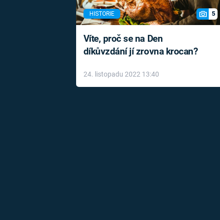
5
HISTORIE
Víte, proč se na Den
díkůvzdání jí zrovna krocan?
24. listopadu 2022 13:40