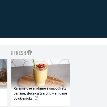
Karamelové snídaňové smoothie z
banánu, vloček a tvarohu – snídaně
do skleničky