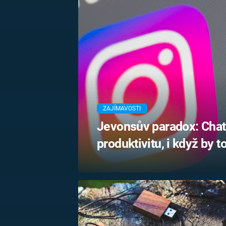
MARIE TEREZIE
ADOLF HITLER
NAPOLEON
BONAPARTE
ATENTÁT NA
REINHARDA
BRITSKÁ
HEYDRICHA
KRÁLOVSKÁ
RODINA
PRVNÍ SVĚTOVÁ
VÁLKA
ZAJÍMAVOSTI
Jevonsův paradox: Chat
produktivitu, i když by