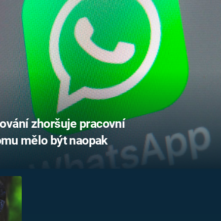
FILMY VERS
REALITA
UFO A
MIMOZEMŠŤANÉ
HORORY VE
REALITA
UTAJENÉ PŘÍBĚHY
ČESKÝCH DĚJIN
OPTICKÉ ILU
KLAMY
ALTERNATIVNÍ
HISTORIE
ování zhoršuje pracovní
 tomu mělo být naopak