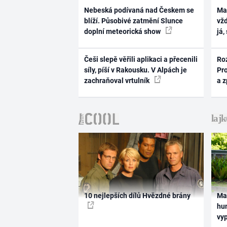
Nebeská podívaná nad Českem se
Ma
blíží. Působivé zatmění Slunce
vž
doplní meteorická show
já,
Češi slepě věřili aplikaci a přecenili
Ro
síly, píší v Rakousku. V Alpách je
Pr
zachraňoval vrtulník
a 
10 nejlepších dílů Hvězdné brány
Ma
hum
vy