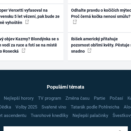
per Vercetti vyfasoval na
Odhalte pravdu o kočičích mýtec
vensku 5 let vězení, pak bude ze
Proč černá kočka nenosí smůlu?
mě vyhoštěn
vý objev Kazmy? Blondýnka se s
Ibišek americký přitahuje
 vodí za ruce a fotí se na místě
pozornost obřími květy. Pěstuje 
ko Rosecká
snadno
Populární témata
Nejlepší horory
TV program
Změna času
Partie
Počasí
K
Dědka
Volby 2025
Svařené víno
Tatarák podle Pohlreicha
Alo
t ascendentu
Tvarohové knedlíky
Nejlepší palačinky
Švestkov