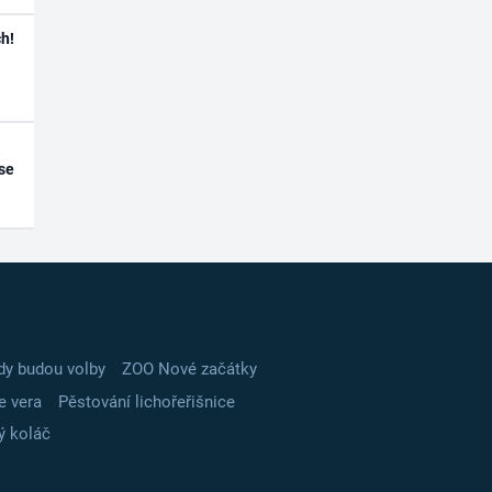
h!
se
dy budou volby
ZOO Nové začátky
e vera
Pěstování lichořeřišnice
ý koláč