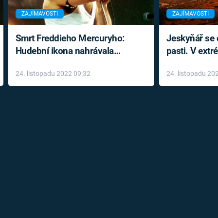
ZAJÍMAVOSTI
ZAJÍMAVOSTI
Smrt Freddieho Mercuryho:
Jeskyňář se c
Hudební ikona nahrávala
pasti. V ext
až do konce života a odmítala
prožil noční
24. listopadu 2022 09:32
24. listopadu 20
léky
klaustrofobi