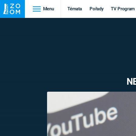
Menu
Témata
Pořady
TV Program
Cestování
Historie
HRADY A ZÁMKY
VIKINGOVÉ
HEDVÁBNÁ STEZKA
EPIDEMIE A
PANDEMIE
PŘÍRODA
NE
STAROVĚKÝ EGYPT
Druhá
Výročí
světová válka