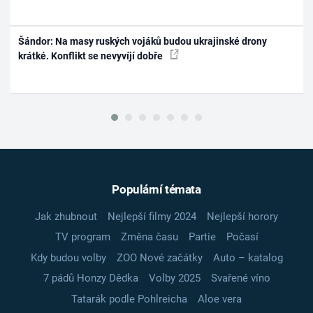
Šándor: Na masy ruských vojáků budou ukrajinské drony
krátké. Konflikt se nevyvíjí dobře
Populární témata
Jak zhubnout
Nejlepší filmy 2024
Nejlepší horory
TV program
Změna času
Partie
Počasí
Kdy budou volby
ZOO Nové začátky
Auto – katalog
7 pádů Honzy Dědka
Volby 2025
Svařené víno
Tatarák podle Pohlreicha
Aloe vera