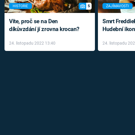
5
HISTORIE
ZAJÍMAVOSTI
Víte, proč se na Den
Smrt Freddie
díkůvzdání jí zrovna krocan?
Hudební ikon
až do konce 
24. listopadu 2022 13:40
24. listopadu 20
léky