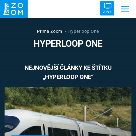
ŽIVĚ
Trendy:
ZRÁDCI
UFO
DRUHÁ SVĚTOVÁ VÁLKA
Prima Zoom
Hyperloop One
HYPERLOOP ONE
ZÁHADY
VETŘELCI DÁVNOVĚKU
NEJNOVĚJŠÍ ČLÁNKY KE ŠTÍTKU
„HYPERLOOP ONE“
Témata
Témata
Pořady
TV Program