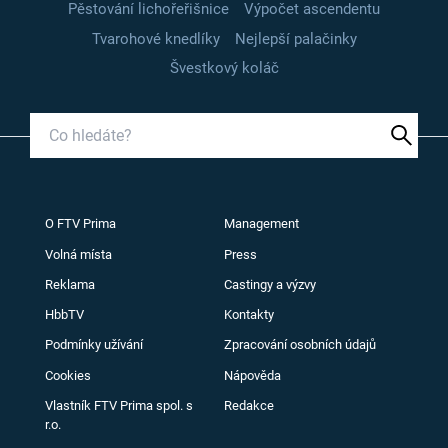
Pěstování lichořeřišnice
Výpočet ascendentu
Tvarohové knedlíky
Nejlepší palačinky
Švestkový koláč
O FTV Prima
Management
Volná místa
Press
Reklama
Castingy a výzvy
HbbTV
Kontakty
Podmínky užívání
Zpracování osobních údajů
Cookies
Nápověda
Vlastník FTV Prima spol. s
Redakce
r.o.