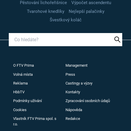
Pěstování lichořeřišnice
Výpočet ascendentu
Tvarohové knedlíky
Nejlepší palačinky
Švestkový koláč
O FTV Prima
Management
Volná místa
Press
Reklama
Castingy a výzvy
HbbTV
Kontakty
Podmínky užívání
Zpracování osobních údajů
Cookies
Nápověda
Vlastník FTV Prima spol. s
Redakce
r.o.