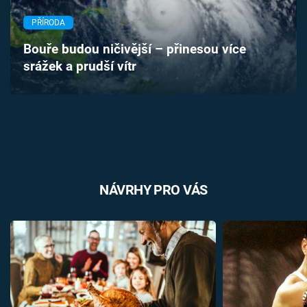
Časopis
PŘÍRODA
Sledujte prima+
Bouře budou ničivější – přinesou více
srážek a prudší vítr
Přihlášení
Sledujte nás
NÁVRHY PRO VÁS