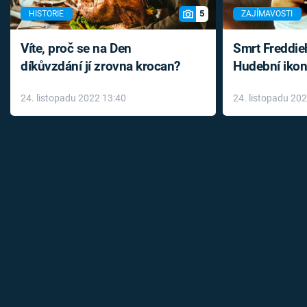
5
HISTORIE
ZAJÍMAVOSTI
Víte, proč se na Den
Smrt Freddie
díkůvzdání jí zrovna krocan?
Hudební ikon
až do konce 
24. listopadu 2022 13:40
24. listopadu 20
léky