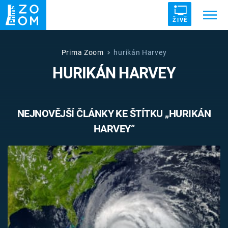
ŽIVĚ
Trendy:
ZRÁDCI
UFO
DRUHÁ SVĚTOVÁ VÁLKA
Prima Zoom
hurikán Harvey
HURIKÁN HARVEY
ZÁHADY
VETŘELCI DÁVNOVĚKU
NEJNOVĚJŠÍ ČLÁNKY KE ŠTÍTKU „HURIKÁN
HARVEY“
Témata
Témata
Pořady
TV Program