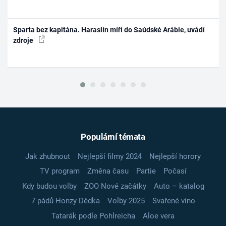
Sparta bez kapitána. Haraslín míří do Saúdské Arábie, uvádí
zdroje
Populární témata
Jak zhubnout
Nejlepší filmy 2024
Nejlepší horory
TV program
Změna času
Partie
Počasí
Kdy budou volby
ZOO Nové začátky
Auto – katalog
7 pádů Honzy Dědka
Volby 2025
Svařené víno
Tatarák podle Pohlreicha
Aloe vera