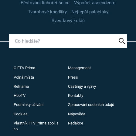
Pěstování lichořeřišnice
Výpočet ascendentu
Tvarohové knedlíky
Nejlepší palačinky
Švestkový koláč
O FTV Prima
Management
Volná místa
Press
Reklama
Castingy a výzvy
HbbTV
Kontakty
Podmínky užívání
Zpracování osobních údajů
Cookies
Nápověda
Vlastník FTV Prima spol. s
Redakce
r.o.