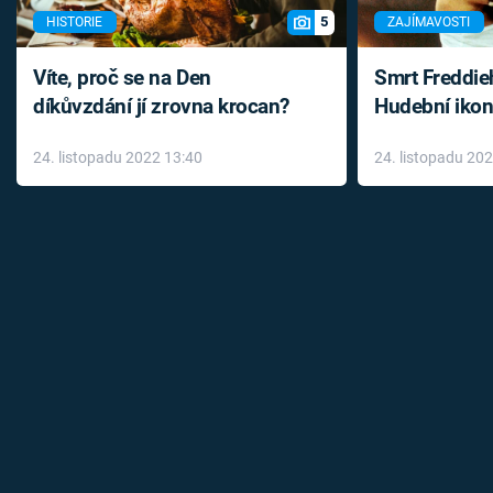
5
HISTORIE
ZAJÍMAVOSTI
Víte, proč se na Den
Smrt Freddie
díkůvzdání jí zrovna krocan?
Hudební ikon
až do konce 
24. listopadu 2022 13:40
24. listopadu 20
léky