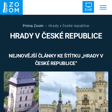
ŽIVĚ
Trendy:
ZRÁDCI
UFO
DRUHÁ SVĚTOVÁ VÁLKA
Prima Zoom
Hrady v České republice
HRADY V ČESKÉ REPUBLICE
ZÁHADY
VETŘELCI DÁVNOVĚKU
NEJNOVĚJŠÍ ČLÁNKY KE ŠTÍTKU „HRADY V
ČESKÉ REPUBLICE“
Témata
Témata
Pořady
TV Program