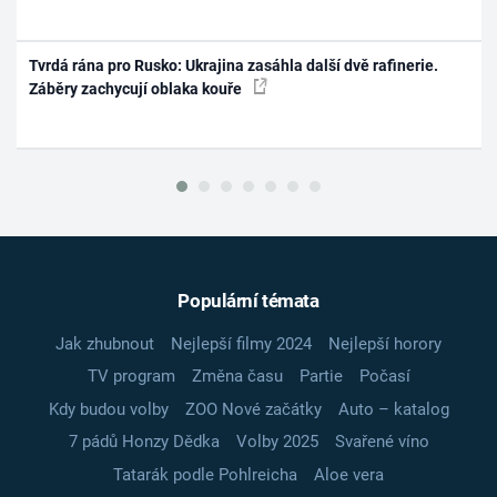
Tvrdá rána pro Rusko: Ukrajina zasáhla další dvě rafinerie.
Záběry zachycují oblaka kouře
Populární témata
Jak zhubnout
Nejlepší filmy 2024
Nejlepší horory
TV program
Změna času
Partie
Počasí
Kdy budou volby
ZOO Nové začátky
Auto – katalog
7 pádů Honzy Dědka
Volby 2025
Svařené víno
Tatarák podle Pohlreicha
Aloe vera