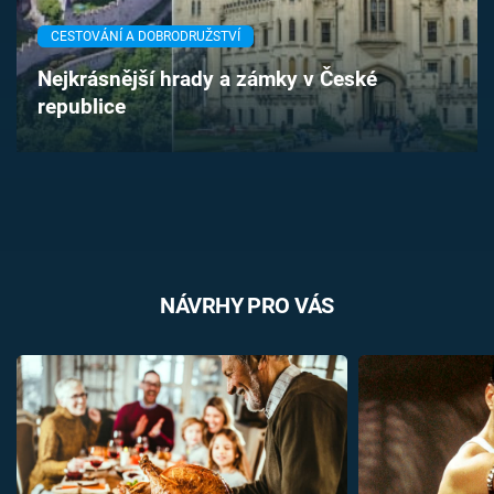
Časopis
CESTOVÁNÍ A DOBRODRUŽSTVÍ
Sledujte prima+
Nejkrásnější hrady a zámky v České
republice
Přihlášení
Sledujte nás
NÁVRHY PRO VÁS