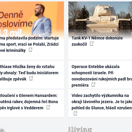
ma představila podzim: startuje
Tank KV-1 Němce dokonale
ma sport, vrací se Polabí, Zrádci
zaskočil
ové kriminálky
thiase Hložka ženy do vztahu
Operace Entebbe ukázala
dy uhnaly: Teď budu iniciátorem
schopnosti Izraele. Při
 slibuje zpěvák
osvobozování rukojmích padl br
premiéra
zloučení s Glenem Hansardem:
Video zachytilo výzkumníka na
outěná rakev, dojemná řeč Bona
okraji lávového jezera. Je to jak
zpěv Irglové s Vedderem
pohled do Slunce, hlásil vzruše