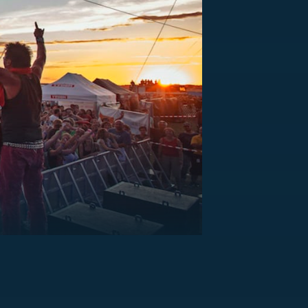
US
RSUS
ZE A