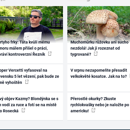
rtyho frky: Táta kvůli mému
Muchomůrku růžovku ani sucho
oru málem přišel o práci,
nezdolá! Jak ji rozeznat od
práví kontroverzní Řezník
tygrované?
per Vercetti vyfasoval na
V srpnu nezapomeňte přesadit
vensku 5 let vězení, pak bude ze
velkokvěté kosatce. Jak na to?
mě vyhoštěn
vý objev Kazmy? Blondýnka se s
Přerostlé okurky? Zkuste
 vodí za ruce a fotí se na místě
rychlokvašky nebo je naložte po
ko Rosecká
americku!