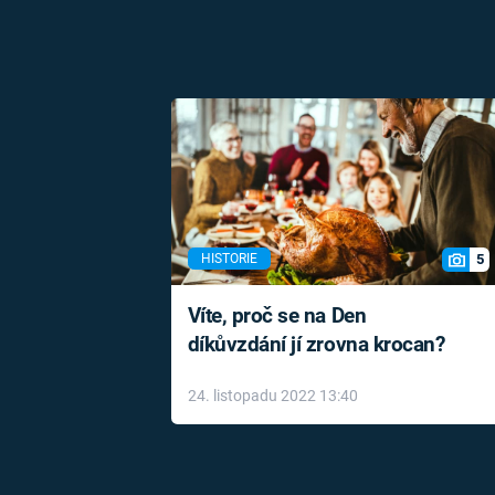
5
HISTORIE
Víte, proč se na Den
díkůvzdání jí zrovna krocan?
24. listopadu 2022 13:40