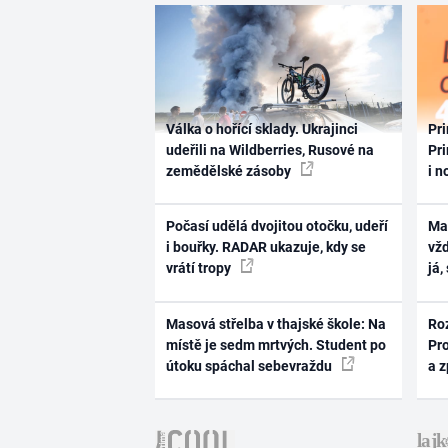
Válka o hořící sklady. Ukrajinci
Pri
udeřili na Wildberries, Rusové na
Pri
zemědělské zásoby
i n
Počasí udělá dvojitou otočku, udeří
Ma
i bouřky. RADAR ukazuje, kdy se
vž
vrátí tropy
já,
Masová střelba v thajské škole: Na
Ro
místě je sedm mrtvých. Student po
Pr
útoku spáchal sebevraždu
a 