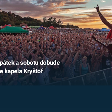
FILMY VERS
REALITA
UFO A
MIMOZEMŠŤANÉ
HORORY VE
REALITA
UTAJENÉ PŘÍBĚHY
ČESKÝCH DĚJIN
OPTICKÉ ILU
KLAMY
ALTERNATIVNÍ
HISTORIE
 pátek a sobotu dobude
se kapela Kryštof