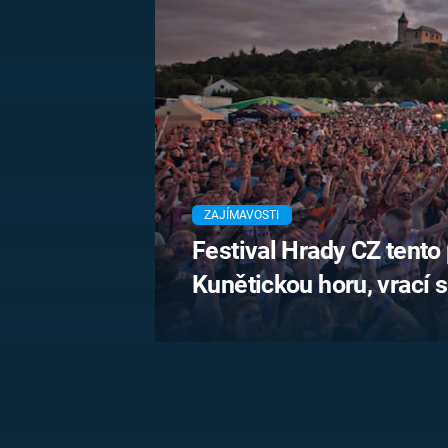
MARIE TEREZIE
ADOLF HITLER
NAPOLEON
BONAPARTE
ATENTÁT NA
REINHARDA
BRITSKÁ
HEYDRICHA
KRÁLOVSKÁ
RODINA
PRVNÍ SVĚTOVÁ
VÁLKA
ZAJÍMAVOSTI
Festival Hrady CZ tento
Kunětickou horu, vrací 