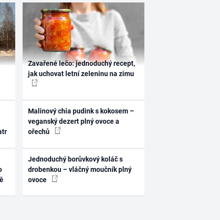
Zavařené lečo: jednoduchý recept,
jak uchovat letní zeleninu na zimu
Malinový chia pudink s kokosem –
veganský dezert plný ovoce a
atr
ořechů
Jednoduchý borůvkový koláč s
o
drobenkou – vláčný moučník plný
ně
ovoce