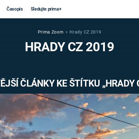
Časopis
Sledujte prima+
Prima Zoom
Hrady CZ 2019
Věda a
Války
HRADY CZ 2019
technika
STUDENÁ V
KORONAVIRUS
VÁLKA VE
VIETNAMU
VESMÍR
JŠÍ ČLÁNKY KE ŠTÍTKU „HRADY 
VÁLEČNÉ FI
MARS
SERIÁLY
Záhady a
Zajímav
konspirace