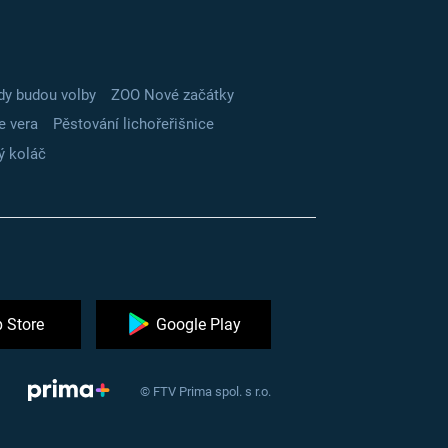
dy budou volby
ZOO Nové začátky
e vera
Pěstování lichořeřišnice
ý koláč
 Store
Google Play
© FTV Prima spol. s r.o.