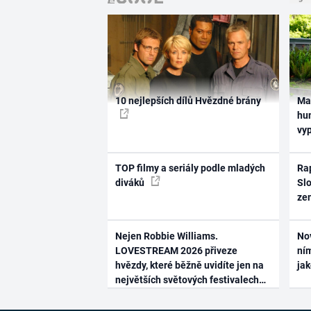
10 nejlepších dílů Hvězdné brány
Ma
hum
vy
TOP filmy a seriály podle mladých
Rap
diváků
Slo
ze
Nejen Robbie Williams.
No
LOVESTREAM 2026 přiveze
ním
hvězdy, které běžně uvidíte jen na
ja
největších světových festivalech