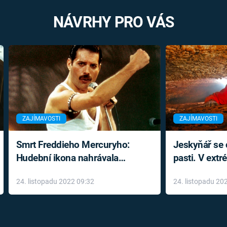
NÁVRHY PRO VÁS
ZAJÍMAVOSTI
ZAJÍMAVOSTI
Smrt Freddieho Mercuryho:
Jeskyňář se c
Hudební ikona nahrávala
pasti. V ext
až do konce života a odmítala
prožil noční
24. listopadu 2022 09:32
24. listopadu 20
léky
klaustrofobi