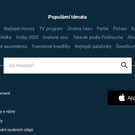
Populární témata
Nejlepší horory
TV program
Změna času
Partie
Počasí
K
Dědka
Volby 2025
Svařené víno
Tatarák podle Pohlreicha
Alo
t ascendentu
Tvarohové knedlíky
Nejlepší palačinky
Švestkov
ement
App
y a výzvy
ty
vání osobních údajů