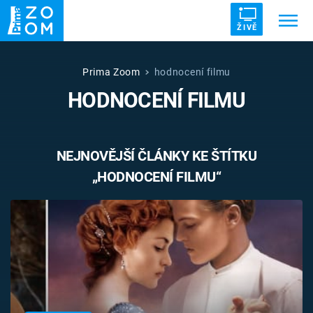
ŽIVĚ
Trendy:
ZRÁDCI
UFO
DRUHÁ SVĚTOVÁ VÁLKA
Prima Zoom
hodnocení filmu
HODNOCENÍ FILMU
ZÁHADY
VETŘELCI DÁVNOVĚKU
NEJNOVĚJŠÍ ČLÁNKY KE ŠTÍTKU
„HODNOCENÍ FILMU“
Témata
Témata
Pořady
TV Program