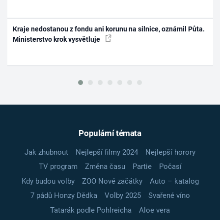
Kraje nedostanou z fondu ani korunu na silnice, oznámil Půta.
Ministerstvo krok vysvětluje
Populární témata
Jak zhubnout
Nejlepší filmy 2024
Nejlepší horory
TV program
Změna času
Partie
Počasí
Kdy budou volby
ZOO Nové začátky
Auto – katalog
7 pádů Honzy Dědka
Volby 2025
Svařené víno
Tatarák podle Pohlreicha
Aloe vera