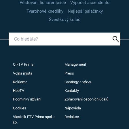
Pěstování lichořeřišnice
Výpočet ascendentu
Tvarohové knedlíky
Nejlepší palačinky
Švestkový koláč
O FTV Prima
Management
Volná místa
Press
Reklama
Castingy a výzvy
HbbTV
Kontakty
Podmínky užívání
Zpracování osobních údajů
Cookies
Nápověda
Vlastník FTV Prima spol. s
Redakce
r.o.