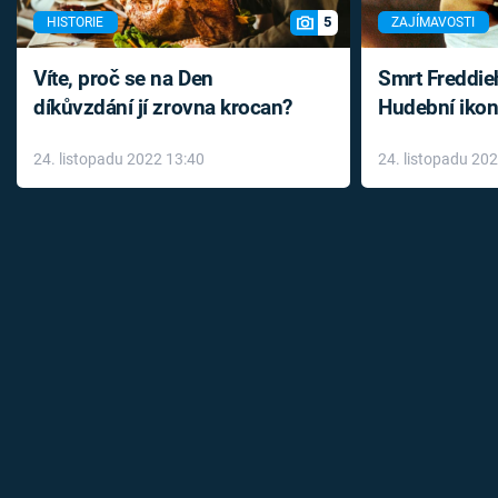
5
HISTORIE
ZAJÍMAVOSTI
Víte, proč se na Den
Smrt Freddie
díkůvzdání jí zrovna krocan?
Hudební ikon
až do konce 
24. listopadu 2022 13:40
24. listopadu 20
léky