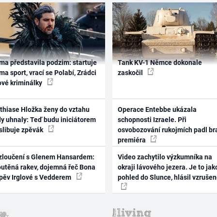
ma představila podzim: startuje
Tank KV-1 Němce dokonale
ma sport, vrací se Polabí, Zrádci
zaskočil
ové kriminálky
thiase Hložka ženy do vztahu
Operace Entebbe ukázala
dy uhnaly: Teď budu iniciátorem
schopnosti Izraele. Při
 slibuje zpěvák
osvobozování rukojmích padl br
premiéra
zloučení s Glenem Hansardem:
Video zachytilo výzkumníka na
outěná rakev, dojemná řeč Bona
okraji lávového jezera. Je to jak
zpěv Irglové s Vedderem
pohled do Slunce, hlásil vzruše