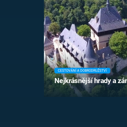
MARIE TEREZIE
ADOLF HITLER
NAPOLEON
BONAPARTE
ATENTÁT NA
REINHARDA
BRITSKÁ
HEYDRICHA
KRÁLOVSKÁ
RODINA
PRVNÍ SVĚTOVÁ
VÁLKA
CESTOVÁNÍ A DOBRODRUŽSTVÍ
Nejkrásnější hrady a z