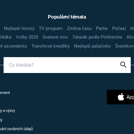
Populární témata
Nejlepší horory
TV program
Změna času
Partie
Počasí
K
Dědka
Volby 2025
Svařené víno
Tatarák podle Pohlreicha
Alo
t ascendentu
Tvarohové knedlíky
Nejlepší palačinky
Švestkov
ement
App
y a výzvy
ty
vání osobních údajů