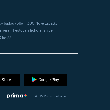
dy budou volby
ZOO Nové začátky
e vera
Pěstování lichořeřišnice
ý koláč
 Store
Google Play
© FTV Prima spol. s r.o.