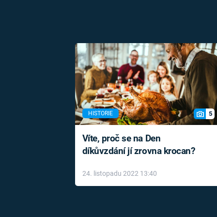
5
HISTORIE
Víte, proč se na Den
díkůvzdání jí zrovna krocan?
24. listopadu 2022 13:40