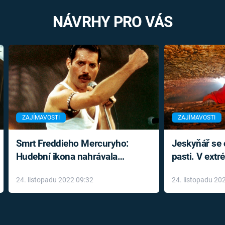
NÁVRHY PRO VÁS
ZAJÍMAVOSTI
ZAJÍMAVOSTI
Smrt Freddieho Mercuryho:
Jeskyňář se c
Hudební ikona nahrávala
pasti. V ext
až do konce života a odmítala
prožil noční
24. listopadu 2022 09:32
24. listopadu 20
léky
klaustrofobi