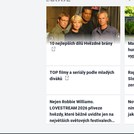
10 nejlepších dílů Hvězdné brány
Ma
hum
vy
TOP filmy a seriály podle mladých
Rap
diváků
Slo
ze
Nejen Robbie Williams.
No
LOVESTREAM 2026 přiveze
ním
hvězdy, které běžně uvidíte jen na
ja
největších světových festivalech