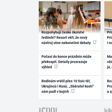
Rozpohybují české školství
Pri
ředitelé? Resort věří, že nový
Pri
nástroj utne nekonečné debaty
i n
Počasí do konce prázdnin může
Ma
překvapit. Detaily prozrazuje
vž
výhled
já,
Rodinám vrátil přes 10 tisíc těl,
Ro
Ukrajinců i Rusů. „Sběratel kostí“
Pr
sám padl v bojích
a 