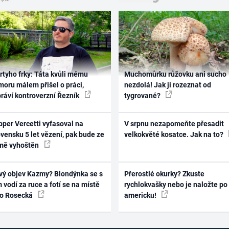
rtyho frky: Táta kvůli mému
Muchomůrku růžovku ani sucho
oru málem přišel o práci,
nezdolá! Jak ji rozeznat od
práví kontroverzní Řezník
tygrované?
per Vercetti vyfasoval na
V srpnu nezapomeňte přesadit
vensku 5 let vězení, pak bude ze
velkokvěté kosatce. Jak na to?
mě vyhoštěn
vý objev Kazmy? Blondýnka se s
Přerostlé okurky? Zkuste
 vodí za ruce a fotí se na místě
rychlokvašky nebo je naložte po
ko Rosecká
americku!