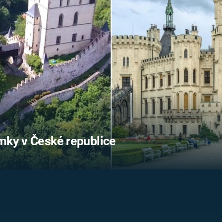
FILMY VERS
REALITA
UFO A
MIMOZEMŠŤANÉ
HORORY VE
REALITA
UTAJENÉ PŘÍBĚHY
ČESKÝCH DĚJIN
OPTICKÉ ILU
KLAMY
ALTERNATIVNÍ
HISTORIE
ámky v České republice