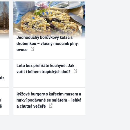
Jednoduchý borůvkový koláč s
drobenkou – vláčný moučník plný
ovoce
Léto bez přehřáté kuchyně. Jak
vařit i během tropických dnů?
atr
Rýžové burgery s kuřecím masem a
o
mrkví podávané se salátem – lehká
ně
a chutná večeře