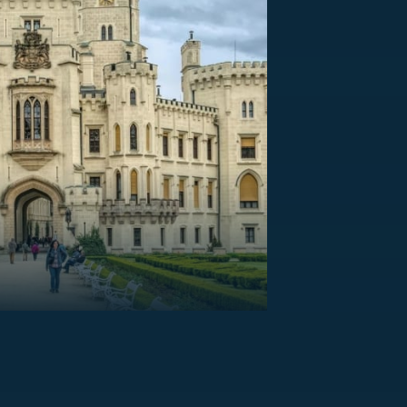
US
RSUS
ZE A