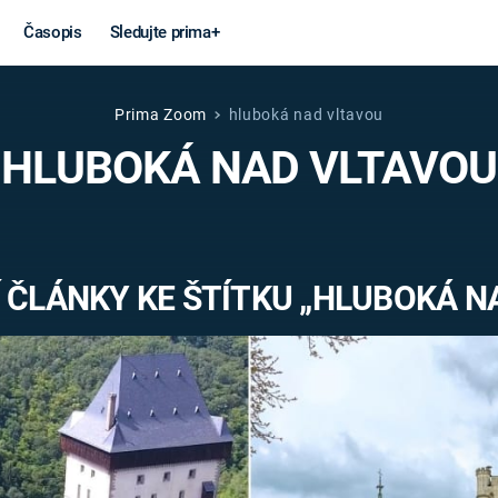
Časopis
Sledujte prima+
Prima Zoom
hluboká nad vltavou
Věda a
Války
HLUBOKÁ NAD VLTAVOU
technika
STUDENÁ V
KORONAVIRUS
VÁLKA VE
VIETNAMU
VESMÍR
 ČLÁNKY KE ŠTÍTKU „HLUBOKÁ N
VÁLEČNÉ FI
MARS
SERIÁLY
Záhady a
Zajímav
konspirace