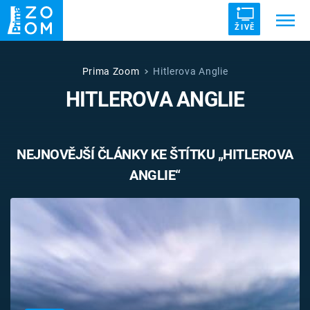
ŽIVĚ
Trendy:
ZRÁDCI
UFO
DRUHÁ SVĚTOVÁ VÁLKA
Prima Zoom
Hitlerova Anglie
HITLEROVA ANGLIE
ZÁHADY
VETŘELCI DÁVNOVĚKU
NEJNOVĚJŠÍ ČLÁNKY KE ŠTÍTKU „HITLEROVA
ANGLIE“
Témata
Témata
Pořady
TV Program