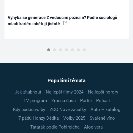
Vyhýbá se generace Z vedoucím pozicím? Podle sociologů
mladí kariéru obětují jistotě
Populární témata
Jak zhubnout
Nejlepší filmy 2024
Nejlepší horory
TV program
Změna času
Partie
Počasí
Kdy budou volby
ZOO Nové začátky
Auto – katalog
7 pádů Honzy Dědka
Volby 2025
Svařené víno
Tatarák podle Pohlreicha
Aloe vera