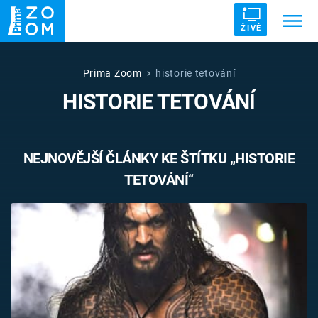
ŽIVĚ
Trendy:
ZRÁDCI
UFO
DRUHÁ SVĚTOVÁ VÁLKA
Prima Zoom
historie tetování
HISTORIE TETOVÁNÍ
ZÁHADY
VETŘELCI DÁVNOVĚKU
NEJNOVĚJŠÍ ČLÁNKY KE ŠTÍTKU „HISTORIE
TETOVÁNÍ“
Témata
Témata
Pořady
TV Program