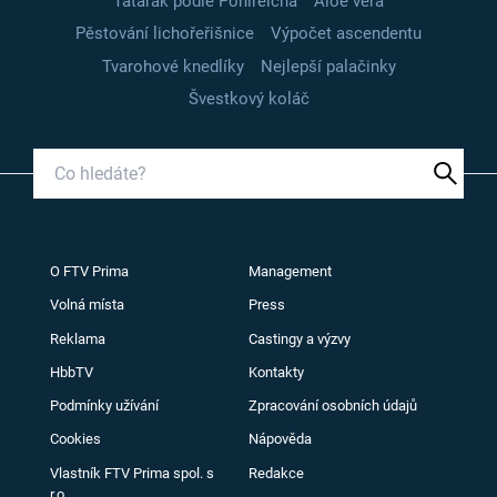
Tatarák podle Pohlreicha
Aloe vera
Pěstování lichořeřišnice
Výpočet ascendentu
Tvarohové knedlíky
Nejlepší palačinky
Švestkový koláč
O FTV Prima
Management
Volná místa
Press
Reklama
Castingy a výzvy
HbbTV
Kontakty
Podmínky užívání
Zpracování osobních údajů
Cookies
Nápověda
Vlastník FTV Prima spol. s
Redakce
r.o.