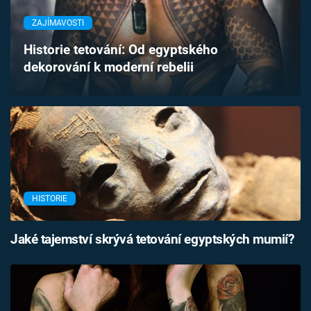
Časopis
ZAJÍMAVOSTI
Sledujte prima+
Historie tetování: Od egyptského
dekorování k moderní rebelii
Přihlášení
Sledujte nás
HISTORIE
Jaké tajemství skrývá tetování egyptských mumií?