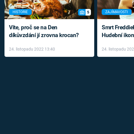
5
HISTORIE
ZAJÍMAVOSTI
Víte, proč se na Den
Smrt Freddie
díkůvzdání jí zrovna krocan?
Hudební ikon
až do konce 
24. listopadu 2022 13:40
24. listopadu 20
léky