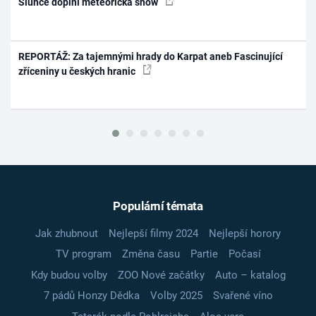
Slunce doplní meteorická show
REPORTÁŽ: Za tajemnými hrady do Karpat aneb Fascinující
zříceniny u českých hranic
Populární témata
Jak zhubnout
Nejlepší filmy 2024
Nejlepší horory
TV program
Změna času
Partie
Počasí
Kdy budou volby
ZOO Nové začátky
Auto – katalog
7 pádů Honzy Dědka
Volby 2025
Svařené víno