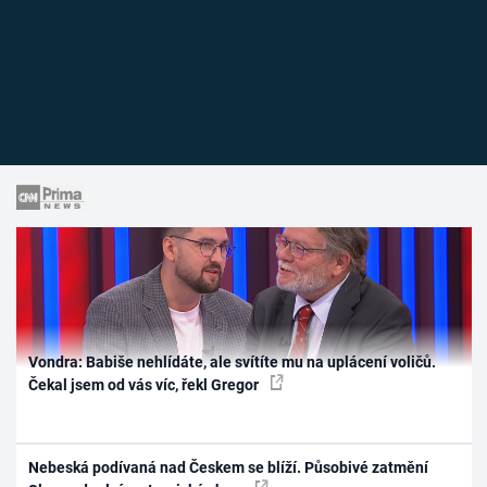
Vondra: Babiše nehlídáte, ale svítíte mu na uplácení voličů.
Čekal jsem od vás víc, řekl Gregor
Nebeská podívaná nad Českem se blíží. Působivé zatmění