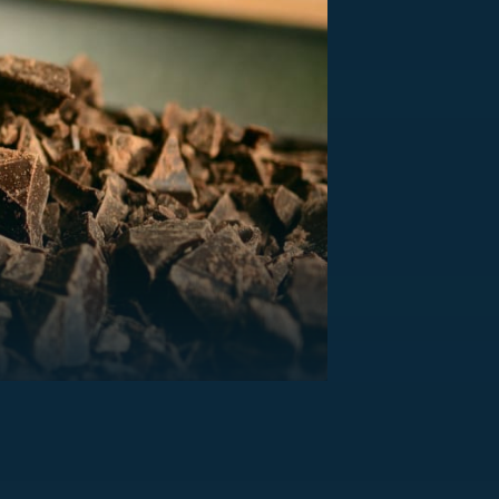
US
RSUS
ZE A