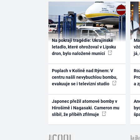
Na pokraji tragédie: Ukrajinské
Ma
letadlo, které ohrožoval v Lipsku
vž
dron, bylo naložené municí
já,
Poplach v Kolíně nad Rýnem: V
Ro
centru našli nevybuchlou bombu,
Pr
evakuuje se i televizní studio
a 
Japonec přežil atomové bomby v
Ane
Hirošimě i Nagasaki. Cameron mu
byd
slíbil, že příběh zfilmuje
šp