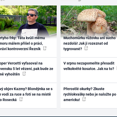
rtyho frky: Táta kvůli mému
Muchomůrku růžovku ani sucho
oru málem přišel o práci,
nezdolá! Jak ji rozeznat od
práví kontroverzní Řezník
tygrované?
per Vercetti vyfasoval na
V srpnu nezapomeňte přesadit
vensku 5 let vězení, pak bude ze
velkokvěté kosatce. Jak na to?
mě vyhoštěn
vý objev Kazmy? Blondýnka se s
Přerostlé okurky? Zkuste
 vodí za ruce a fotí se na místě
rychlokvašky nebo je naložte po
ko Rosecká
americku!