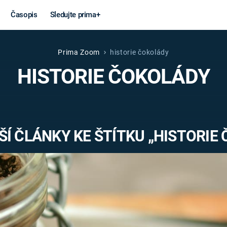
Časopis
Sledujte prima+
Prima Zoom
historie čokolády
Věda a
Války
HISTORIE ČOKOLÁDY
technika
STUDENÁ V
KORONAVIRUS
VÁLKA VE
VIETNAMU
VESMÍR
Í ČLÁNKY KE ŠTÍTKU „HISTORIE
VÁLEČNÉ FI
MARS
SERIÁLY
Záhady a
Zajímav
konspirace