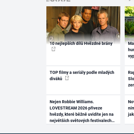
10 nejlepších dílů Hvězdné brány
Ma
hum
vy
TOP filmy a seriály podle mladých
Rap
diváků
Slo
ze
Nejen Robbie Williams.
No
LOVESTREAM 2026 přiveze
ním
hvězdy, které běžně uvidíte jen na
ja
největších světových festivalech