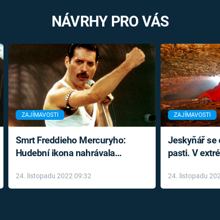
NÁVRHY PRO VÁS
ZAJÍMAVOSTI
ZAJÍMAVOSTI
Smrt Freddieho Mercuryho:
Jeskyňář se c
Hudební ikona nahrávala
pasti. V ext
až do konce života a odmítala
prožil noční
24. listopadu 2022 09:32
24. listopadu 20
léky
klaustrofobi