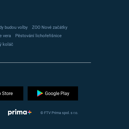
dy budou volby
ZOO Nové začátky
e vera
Pěstování lichořeřišnice
ý koláč
 Store
Google Play
© FTV Prima spol. s r.o.