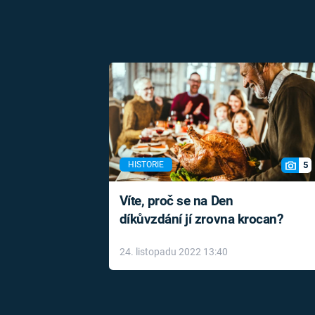
5
HISTORIE
Víte, proč se na Den
díkůvzdání jí zrovna krocan?
24. listopadu 2022 13:40