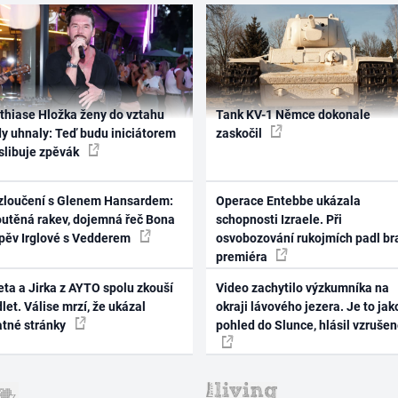
thiase Hložka ženy do vztahu
Tank KV-1 Němce dokonale
dy uhnaly: Teď budu iniciátorem
zaskočil
 slibuje zpěvák
zloučení s Glenem Hansardem:
Operace Entebbe ukázala
outěná rakev, dojemná řeč Bona
schopnosti Izraele. Při
zpěv Irglové s Vedderem
osvobozování rukojmích padl br
premiéra
ta a Jirka z AYTO spolu zkouší
Video zachytilo výzkumníka na
let. Válise mrzí, že ukázal
okraji lávového jezera. Je to jak
atné stránky
pohled do Slunce, hlásil vzruše