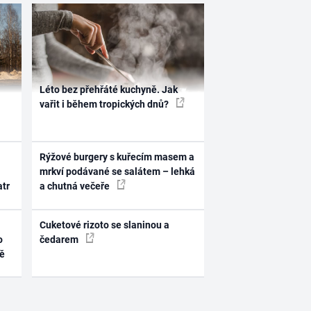
Léto bez přehřáté kuchyně. Jak
vařit i během tropických dnů?
Rýžové burgery s kuřecím masem a
mrkví podávané se salátem – lehká
atr
a chutná večeře
Cuketové rizoto se slaninou a
o
čedarem
ně