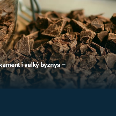
FILMY VERS
REALITA
UFO A
MIMOZEMŠŤANÉ
HORORY VE
REALITA
UTAJENÉ PŘÍBĚHY
ČESKÝCH DĚJIN
OPTICKÉ ILU
KLAMY
ALTERNATIVNÍ
HISTORIE
kament i velký byznys –