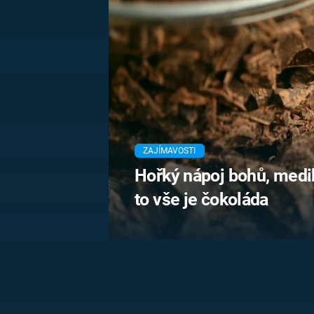
MARIE TEREZIE
ADOLF HITLER
NAPOLEON
BONAPARTE
ATENTÁT NA
REINHARDA
BRITSKÁ
HEYDRICHA
KRÁLOVSKÁ
RODINA
PRVNÍ SVĚTOVÁ
VÁLKA
ZAJÍMAVOSTI
Hořký nápoj bohů, medi
to vše je čokoláda