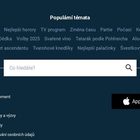
Populární témata
Nejlepší horory
TV program
Změna času
Partie
Počasí
K
Dědka
Volby 2025
Svařené víno
Tatarák podle Pohlreicha
Alo
t ascendentu
Tvarohové knedlíky
Nejlepší palačinky
Švestkov
ement
App
y a výzvy
ty
vání osobních údajů