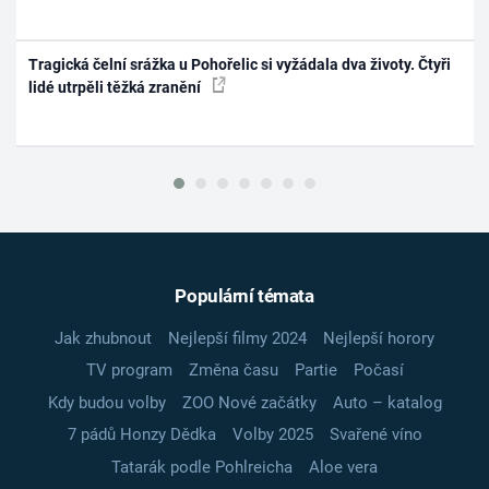
Tragická čelní srážka u Pohořelic si vyžádala dva životy. Čtyři
lidé utrpěli těžká zranění
Populární témata
Jak zhubnout
Nejlepší filmy 2024
Nejlepší horory
TV program
Změna času
Partie
Počasí
Kdy budou volby
ZOO Nové začátky
Auto – katalog
7 pádů Honzy Dědka
Volby 2025
Svařené víno
Tatarák podle Pohlreicha
Aloe vera