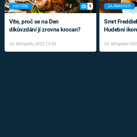
5
HISTORIE
ZAJÍMAVOSTI
Víte, proč se na Den
Smrt Freddie
díkůvzdání jí zrovna krocan?
Hudební ikon
až do konce 
24. listopadu 2022 13:40
24. listopadu 20
léky