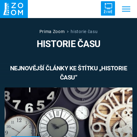
ŽIVĚ
Trendy:
ZRÁDCI
UFO
DRUHÁ SVĚTOVÁ VÁLKA
Prima Zoom
historie času
HISTORIE ČASU
ZÁHADY
VETŘELCI DÁVNOVĚKU
NEJNOVĚJŠÍ ČLÁNKY KE ŠTÍTKU „HISTORIE
ČASU“
Témata
Témata
Pořady
TV Program