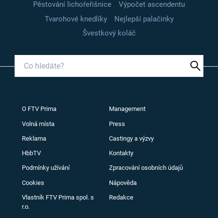
Pěstování lichořeřišnice
Výpočet ascendentu
Tvarohové knedlíky
Nejlepší palačinky
Švestkový koláč
O FTV Prima
Management
Volná místa
Press
Reklama
Castingy a výzvy
HbbTV
Kontakty
Podmínky užívání
Zpracování osobních údajů
Cookies
Nápověda
Vlastník FTV Prima spol. s
Redakce
r.o.