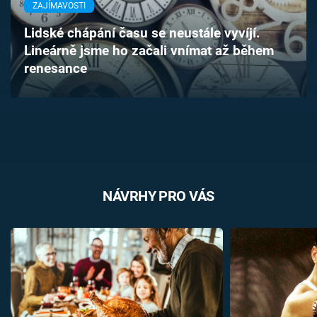
ZAJÍMAVOSTI
Časopis
Lidské chápání času se neustále vyvíjí.
Sledujte prima+
Lineárně jsme ho začali vnímat až během
renesance
Přihlášení
Sledujte nás
NÁVRHY PRO VÁS